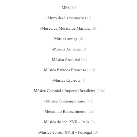
-MPB
(54)
-Muro das Lamentações
(1)
-Museu da Música de Mariana
(15)
-Música antiga
(16)
-Música Armênia
(3)
-Música Armorial
(12)
-Música Barroca Francesa
(120)
-Música Cipriota
(1)
-Música Colonial e Imperial Brasileira
(206)
-Música Contemporânea
(42)
-Música do Renascimento
(26)
-Música do séc. XVII – Itália
(3)
-Música do séc. XVIII – Portugal
(20)