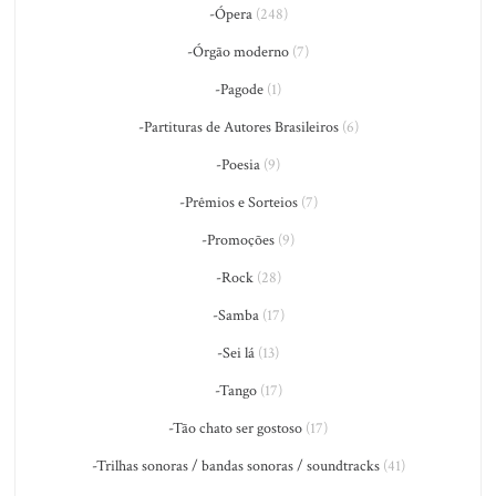
-Ópera
(248)
-Órgão moderno
(7)
-Pagode
(1)
-Partituras de Autores Brasileiros
(6)
-Poesia
(9)
-Prêmios e Sorteios
(7)
-Promoções
(9)
-Rock
(28)
-Samba
(17)
-Sei lá
(13)
-Tango
(17)
-Tão chato ser gostoso
(17)
-Trilhas sonoras / bandas sonoras / soundtracks
(41)