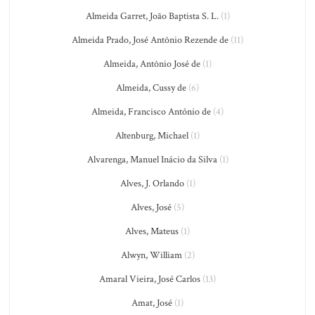
Almeida Garret, João Baptista S. L.
(1)
Almeida Prado, José Antônio Rezende de
(11)
Almeida, Antônio José de
(1)
Almeida, Cussy de
(6)
Almeida, Francisco António de
(4)
Altenburg, Michael
(1)
Alvarenga, Manuel Inácio da Silva
(1)
Alves, J. Orlando
(1)
Alves, José
(5)
Alves, Mateus
(1)
Alwyn, William
(2)
Amaral Vieira, José Carlos
(13)
Amat, José
(1)