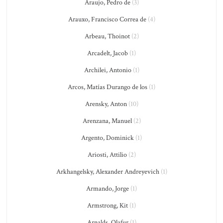
Araujo, Pedro de
(3)
Arauxo, Francisco Correa de
(4)
Arbeau, Thoinot
(2)
Arcadelt, Jacob
(1)
Archilei, Antonio
(1)
Arcos, Matías Durango de los
(1)
Arensky, Anton
(10)
Arenzana, Manuel
(2)
Argento, Dominick
(1)
Ariosti, Attilio
(2)
Arkhangelsky, Alexander Andreyevich
(1)
Armando, Jorge
(1)
Armstrong, Kit
(1)
Arnalds, Olafur
(1)