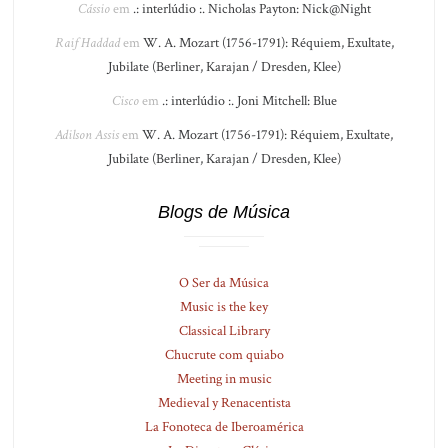
Cássio
em
.: interlúdio :. Nicholas Payton: Nick@Night
Raif Haddad
em
W. A. Mozart (1756-1791): Réquiem, Exultate,
Jubilate (Berliner, Karajan / Dresden, Klee)
Cisco
em
.: interlúdio :. Joni Mitchell: Blue
Adilson Assis
em
W. A. Mozart (1756-1791): Réquiem, Exultate,
Jubilate (Berliner, Karajan / Dresden, Klee)
Blogs de Música
O Ser da Música
Music is the key
Classical Library
Chucrute com quiabo
Meeting in music
Medieval y Renacentista
La Fonoteca de Iberoamérica