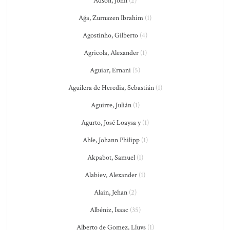
Adson, John
(2)
Ağa, Zurnazen Ibrahim
(1)
Agostinho, Gilberto
(4)
Agricola, Alexander
(1)
Aguiar, Ernani
(5)
Aguilera de Heredia, Sebastián
(1)
Aguirre, Julián
(1)
Agurto, José Loaysa y
(1)
Ahle, Johann Philipp
(1)
Akpabot, Samuel
(1)
Alabiev, Alexander
(1)
Alain, Jehan
(2)
Albéniz, Isaac
(35)
Alberto de Gomez, Lluys
(1)