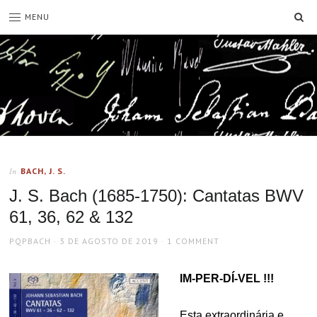
SE
MENU
BACH, J. S.
In
J. S. Bach (1685-1750): Cantatas BWV
61, 36, 62 & 132
AUTHOR
POSTED
PQPBACH
3 DE AGOSTO DE 2019
1 COMMENT
ON
IM-PER-DÍ-VEL !!!
Esta extraordinária e