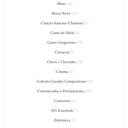
-Blues
(14)
-Bossa Nova
(22)
-Canção francesa (Chanson)
(5)
-Canto da Sibila
(3)
-Canto Gregoriano
(13)
-Carnaval
(7)
-Choro / Chorinho
(21)
-Cinema
(5)
-Coleção Grandes Compositores
(12)
-Comunicados e Proclamações
(174)
-Concertos
(5)
-DG Essentials
(7)
-Eletrônica
(3)