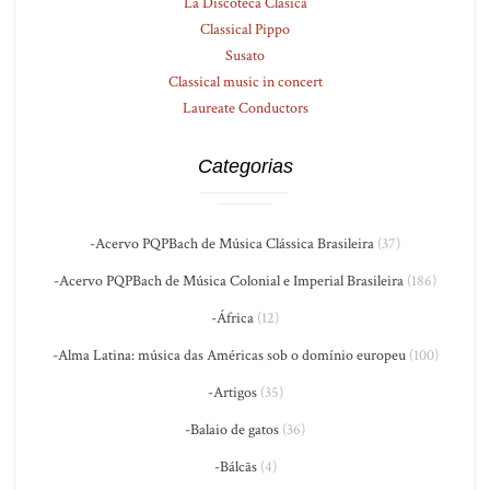
La Discoteca Clásica
Classical Pippo
Susato
Classical music in concert
Laureate Conductors
Categorias
-Acervo PQPBach de Música Clássica Brasileira
(37)
-Acervo PQPBach de Música Colonial e Imperial Brasileira
(186)
-África
(12)
-Alma Latina: música das Américas sob o domínio europeu
(100)
-Artigos
(35)
-Balaio de gatos
(36)
-Bálcãs
(4)