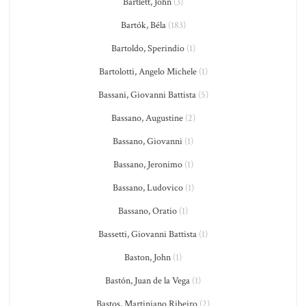
Bartlett, John
(3)
Bartók, Béla
(183)
Bartoldo, Sperindio
(1)
Bartolotti, Angelo Michele
(1)
Bassani, Giovanni Battista
(5)
Bassano, Augustine
(2)
Bassano, Giovanni
(1)
Bassano, Jeronimo
(1)
Bassano, Ludovico
(1)
Bassano, Oratio
(1)
Bassetti, Giovanni Battista
(1)
Baston, John
(1)
Bastón, Juan de la Vega
(1)
Bastos, Martiniano Ribeiro
(2)