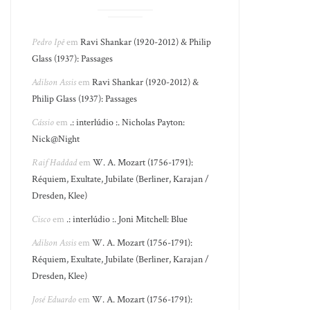
Pedro Ipê
em
Ravi Shankar (1920-2012) & Philip
Glass (1937): Passages
Adilson Assis
em
Ravi Shankar (1920-2012) &
Philip Glass (1937): Passages
Cássio
em
.: interlúdio :. Nicholas Payton:
Nick@Night
Raif Haddad
em
W. A. Mozart (1756-1791):
Réquiem, Exultate, Jubilate (Berliner, Karajan /
Dresden, Klee)
Cisco
em
.: interlúdio :. Joni Mitchell: Blue
Adilson Assis
em
W. A. Mozart (1756-1791):
Réquiem, Exultate, Jubilate (Berliner, Karajan /
Dresden, Klee)
José Eduardo
em
W. A. Mozart (1756-1791):