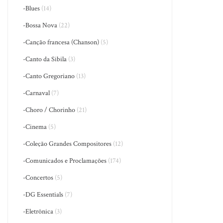
-Blues
(14)
-Bossa Nova
(22)
-Canção francesa (Chanson)
(5)
-Canto da Sibila
(3)
-Canto Gregoriano
(13)
-Carnaval
(7)
-Choro / Chorinho
(21)
-Cinema
(5)
-Coleção Grandes Compositores
(12)
-Comunicados e Proclamações
(174)
-Concertos
(5)
-DG Essentials
(7)
-Eletrônica
(3)