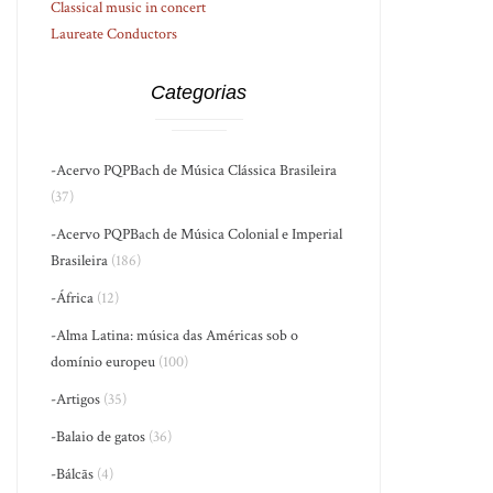
Classical music in concert
Laureate Conductors
Categorias
-Acervo PQPBach de Música Clássica Brasileira
(37)
-Acervo PQPBach de Música Colonial e Imperial
Brasileira
(186)
-África
(12)
-Alma Latina: música das Américas sob o
domínio europeu
(100)
-Artigos
(35)
-Balaio de gatos
(36)
-Bálcãs
(4)