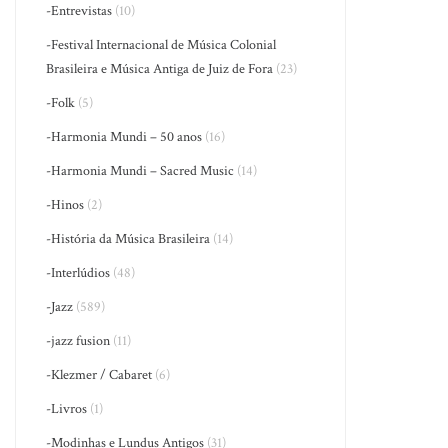
-Entrevistas
(10)
-Festival Internacional de Música Colonial
Brasileira e Música Antiga de Juiz de Fora
(23)
-Folk
(5)
-Harmonia Mundi – 50 anos
(16)
-Harmonia Mundi – Sacred Music
(14)
-Hinos
(2)
-História da Música Brasileira
(14)
-Interlúdios
(48)
-Jazz
(589)
-jazz fusion
(11)
-Klezmer / Cabaret
(6)
-Livros
(1)
-Modinhas e Lundus Antigos
(31)