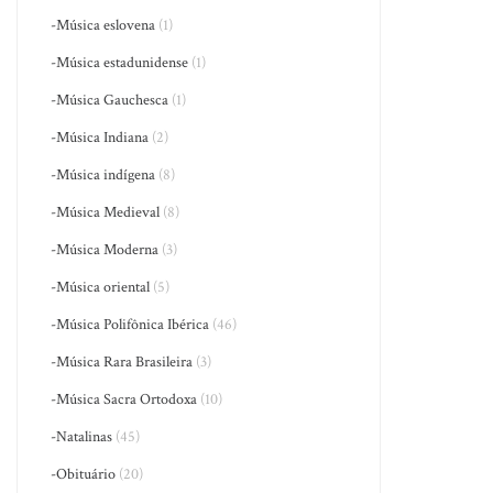
-Música eslovena
(1)
-Música estadunidense
(1)
-Música Gauchesca
(1)
-Música Indiana
(2)
-Música indígena
(8)
-Música Medieval
(8)
-Música Moderna
(3)
-Música oriental
(5)
-Música Polifônica Ibérica
(46)
-Música Rara Brasileira
(3)
-Música Sacra Ortodoxa
(10)
-Natalinas
(45)
-Obituário
(20)