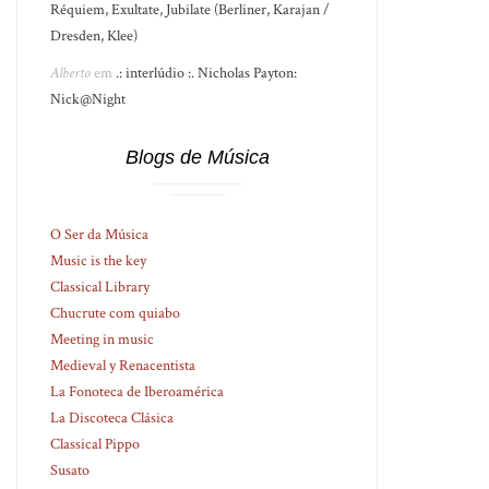
Réquiem, Exultate, Jubilate (Berliner, Karajan /
Dresden, Klee)
Alberto
em
.: interlúdio :. Nicholas Payton:
Nick@Night
Blogs de Música
O Ser da Música
Music is the key
Classical Library
Chucrute com quiabo
Meeting in music
Medieval y Renacentista
La Fonoteca de Iberoamérica
La Discoteca Clásica
Classical Pippo
Susato