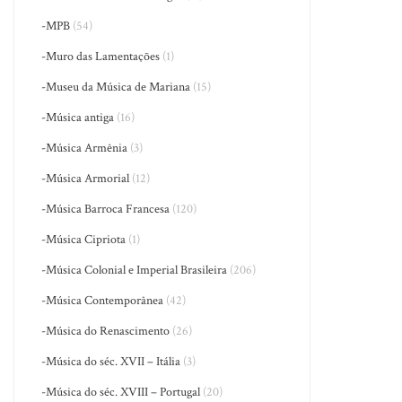
-MPB
(54)
-Muro das Lamentações
(1)
-Museu da Música de Mariana
(15)
-Música antiga
(16)
-Música Armênia
(3)
-Música Armorial
(12)
-Música Barroca Francesa
(120)
-Música Cipriota
(1)
-Música Colonial e Imperial Brasileira
(206)
-Música Contemporânea
(42)
-Música do Renascimento
(26)
-Música do séc. XVII – Itália
(3)
-Música do séc. XVIII – Portugal
(20)