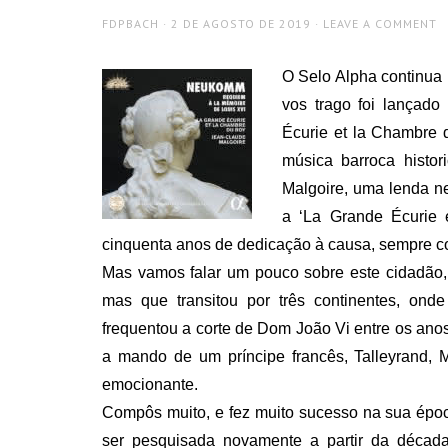
AUTHOR
POSTED
FDPBACH
2 DE AGOSTO DE 2019
LEAVE A COMMENT
ON
O Selo Alpha continua
vos trago foi lançado
Écurie et la Chambre 
música barroca histor
Malgoire, uma lenda n
a ‘La Grande Écurie
cinquenta anos de dedicação à causa, sempre c
Mas vamos falar um pouco sobre este cidadão,
mas que transitou por três continentes, onde
frequentou a corte de Dom João Vi entre os anos
a mando de um príncipe francês, Talleyrand, M
emocionante.
Compôs muito, e fez muito sucesso na sua épo
ser pesquisada novamente a partir da déca