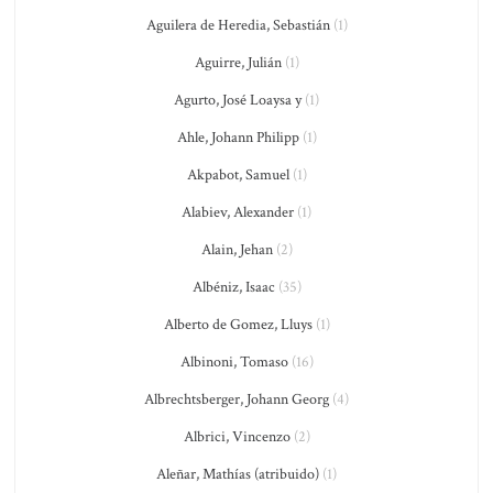
Aguilera de Heredia, Sebastián
(1)
Aguirre, Julián
(1)
Agurto, José Loaysa y
(1)
Ahle, Johann Philipp
(1)
Akpabot, Samuel
(1)
Alabiev, Alexander
(1)
Alain, Jehan
(2)
Albéniz, Isaac
(35)
Alberto de Gomez, Lluys
(1)
Albinoni, Tomaso
(16)
Albrechtsberger, Johann Georg
(4)
Albrici, Vincenzo
(2)
Aleñar, Mathías (atribuido)
(1)