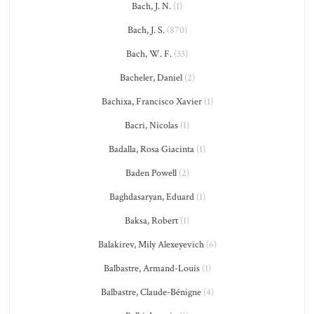
Bach, J. N.
(1)
Bach, J. S.
(870)
Bach, W. F.
(33)
Bacheler, Daniel
(2)
Bachixa, Francisco Xavier
(1)
Bacri, Nicolas
(1)
Badalla, Rosa Giacinta
(1)
Baden Powell
(2)
Baghdasaryan, Eduard
(1)
Baksa, Robert
(1)
Balakirev, Mily Alexeyevich
(6)
Balbastre, Armand-Louis
(1)
Balbastre, Claude-Bénigne
(4)