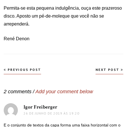
Permita-se esta pequena indulgência, ouça este prazeroso
disco. Aposto um pé-de-moleque que você não se
arrependerá.
René Denon
Navegação
PREVIOUS POST
NEXT POST
de
Post
2 comments /
Add your comment below
Igor Freiberger
disse:
26 DE JUNHO DE 2019 ÀS 19:20
E o conjunto de textos da capa forma uma faixa horizontal com o