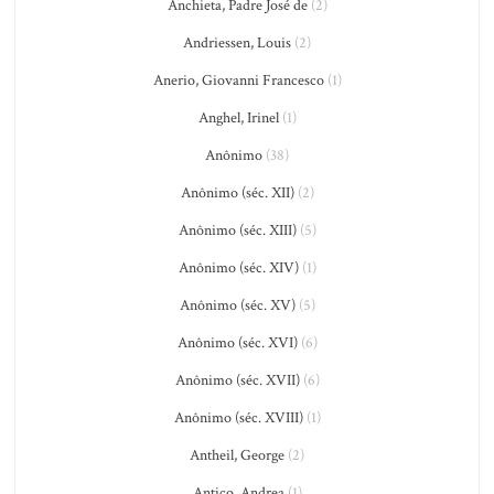
Anchieta, Padre José de
(2)
Andriessen, Louis
(2)
Anerio, Giovanni Francesco
(1)
Anghel, Irinel
(1)
Anônimo
(38)
Anônimo (séc. XII)
(2)
Anônimo (séc. XIII)
(5)
Anônimo (séc. XIV)
(1)
Anônimo (séc. XV)
(5)
Anônimo (séc. XVI)
(6)
Anônimo (séc. XVII)
(6)
Anônimo (séc. XVIII)
(1)
Antheil, George
(2)
Antico, Andrea
(1)