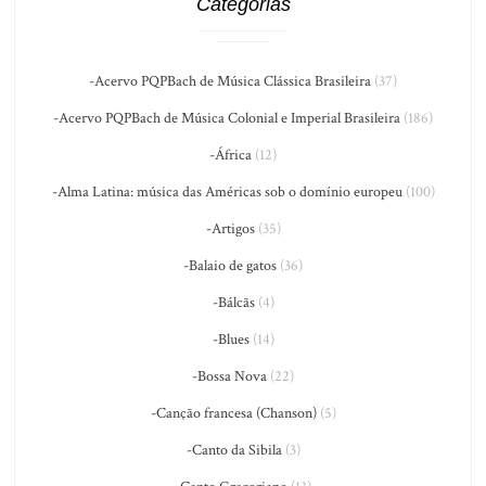
Categorias
-Acervo PQPBach de Música Clássica Brasileira
(37)
-Acervo PQPBach de Música Colonial e Imperial Brasileira
(186)
-África
(12)
-Alma Latina: música das Américas sob o domínio europeu
(100)
-Artigos
(35)
-Balaio de gatos
(36)
-Bálcãs
(4)
-Blues
(14)
-Bossa Nova
(22)
-Canção francesa (Chanson)
(5)
-Canto da Sibila
(3)