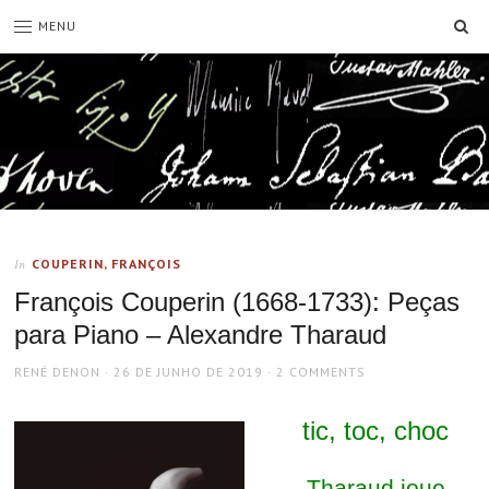
SE
MENU
COUPERIN, FRANÇOIS
In
François Couperin (1668-1733): Peças
para Piano – Alexandre Tharaud
AUTHOR
POSTED
RENÉ DENON
26 DE JUNHO DE 2019
2 COMMENTS
ON
tic, toc, choc
Tharaud joue