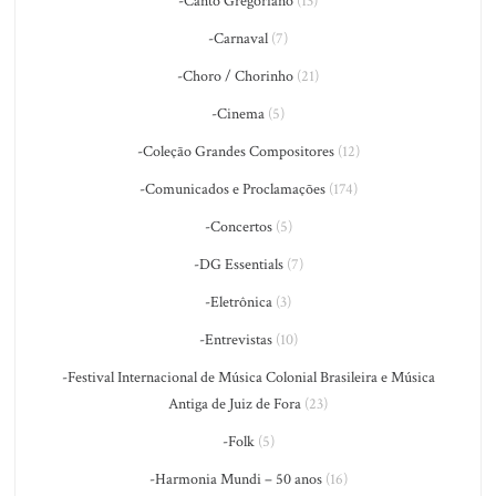
-Canto Gregoriano
(13)
-Carnaval
(7)
-Choro / Chorinho
(21)
-Cinema
(5)
-Coleção Grandes Compositores
(12)
-Comunicados e Proclamações
(174)
-Concertos
(5)
-DG Essentials
(7)
-Eletrônica
(3)
-Entrevistas
(10)
-Festival Internacional de Música Colonial Brasileira e Música
Antiga de Juiz de Fora
(23)
-Folk
(5)
-Harmonia Mundi – 50 anos
(16)