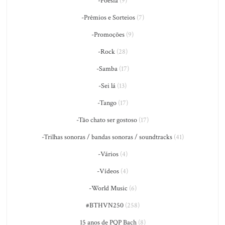
-Poesia
(9)
-Prêmios e Sorteios
(7)
-Promoções
(9)
-Rock
(28)
-Samba
(17)
-Sei lá
(13)
-Tango
(17)
-Tão chato ser gostoso
(17)
-Trilhas sonoras / bandas sonoras / soundtracks
(41)
-Vários
(4)
-Vídeos
(4)
-World Music
(6)
#BTHVN250
(258)
15 anos de PQP Bach
(8)