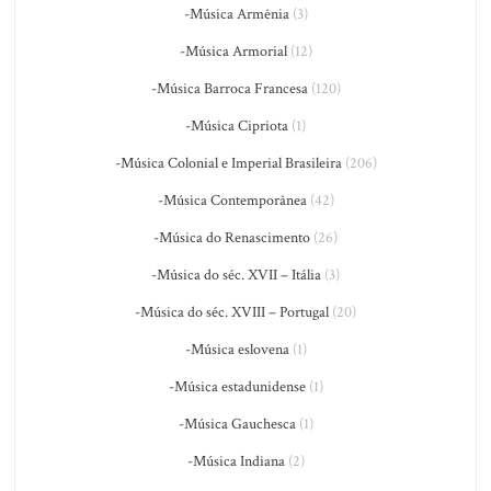
-Música Armênia
(3)
-Música Armorial
(12)
-Música Barroca Francesa
(120)
-Música Cipriota
(1)
-Música Colonial e Imperial Brasileira
(206)
-Música Contemporânea
(42)
-Música do Renascimento
(26)
-Música do séc. XVII – Itália
(3)
-Música do séc. XVIII – Portugal
(20)
-Música eslovena
(1)
-Música estadunidense
(1)
-Música Gauchesca
(1)
-Música Indiana
(2)