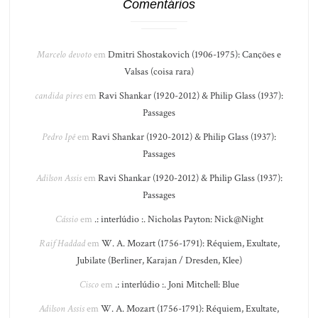
Comentários
Marcelo devoto
em
Dmitri Shostakovich (1906-1975): Canções e
Valsas (coisa rara)
candida pires
em
Ravi Shankar (1920-2012) & Philip Glass (1937):
Passages
Pedro Ipê
em
Ravi Shankar (1920-2012) & Philip Glass (1937):
Passages
Adilson Assis
em
Ravi Shankar (1920-2012) & Philip Glass (1937):
Passages
Cássio
em
.: interlúdio :. Nicholas Payton: Nick@Night
Raif Haddad
em
W. A. Mozart (1756-1791): Réquiem, Exultate,
Jubilate (Berliner, Karajan / Dresden, Klee)
Cisco
em
.: interlúdio :. Joni Mitchell: Blue
Adilson Assis
em
W. A. Mozart (1756-1791): Réquiem, Exultate,