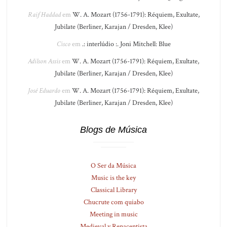
Raif Haddad
em
W. A. Mozart (1756-1791): Réquiem, Exultate,
Jubilate (Berliner, Karajan / Dresden, Klee)
Cisco
em
.: interlúdio :. Joni Mitchell: Blue
Adilson Assis
em
W. A. Mozart (1756-1791): Réquiem, Exultate,
Jubilate (Berliner, Karajan / Dresden, Klee)
José Eduardo
em
W. A. Mozart (1756-1791): Réquiem, Exultate,
Jubilate (Berliner, Karajan / Dresden, Klee)
Blogs de Música
O Ser da Música
Music is the key
Classical Library
Chucrute com quiabo
Meeting in music
Medieval y Renacentista