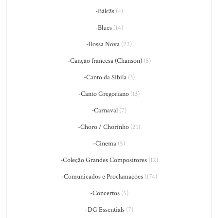
-Bálcãs
(4)
-Blues
(14)
-Bossa Nova
(22)
-Canção francesa (Chanson)
(5)
-Canto da Sibila
(3)
-Canto Gregoriano
(13)
-Carnaval
(7)
-Choro / Chorinho
(21)
-Cinema
(5)
-Coleção Grandes Compositores
(12)
-Comunicados e Proclamações
(174)
-Concertos
(5)
-DG Essentials
(7)