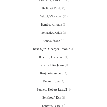
Bell'Haver, Vincenzo
(1)
Bellinati, Paulo
(1)
Bellini, Vincenzo
(15)
Bembo, Antonia
(2)
Benatzky, Ralph
(1)
Benda, Franz
(2)
Benda, Jiří (George) Antonín
(1)
Bendusi, Francesco
(1)
Benedict, Sir Julius
(1)
Benjamin, Arthur
(2)
Bennet, John
(2)
Bennett, Robert Russell
(1)
Benshoof, Ken
(1)
Bentoiu, Pascal
(1)