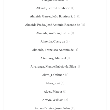
Allende, Pedro Humberto
(1)
Almeida Garret, João Baptista S. L.
(1)
Almeida Prado, José Antônio Rezende de
(11)
Almeida, Antônio José de
(1)
Almeida, Cussy de
(6)
Almeida, Francisco António de
(4)
Altenburg, Michael
(1)
Alvarenga, Manuel Inácio da Silva
(1)
Alves, J. Orlando
(1)
Alves, José
(5)
Alves, Mateus
(1)
Alwyn, William
(2)
Amaral Vieira, José Carlos
(13)