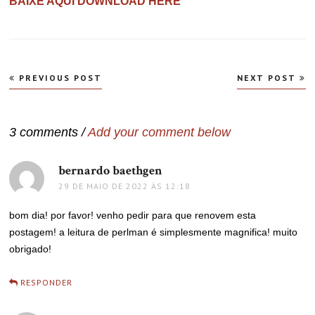
BAIXE AQUI DOWNLOAD HERE
Navegação
PREVIOUS POST
NEXT POST
de
Post
3 comments /
Add your comment below
bernardo baethgen
disse:
29 DE MAIO DE 2022 ÀS 12:18
bom dia! por favor! venho pedir para que renovem esta
postagem! a leitura de perlman é simplesmente magnifica! muito
obrigado!
RESPONDER