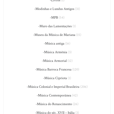
-Livros
(1)
-Modinhas e Lundus Antigos
(31)
-MPB
(54)
-Muro das Lamentações
(1)
-Museu da Música de Mariana
(15)
-Música antiga
(16)
-Música Armênia
(3)
-Música Armorial
(12)
-Música Barroca Francesa
(120)
-Música Cipriota
(1)
-Música Colonial e Imperial Brasileira
(206)
-Música Contemporânea
(42)
-Música do Renascimento
(26)
-Música do séc. XVII – Itália
(3)