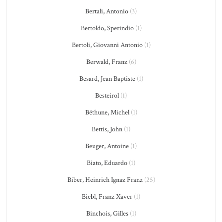
Bertali, Antonio
(3)
Bertoldo, Sperindio
(1)
Bertoli, Giovanni Antonio
(1)
Berwald, Franz
(6)
Besard, Jean Baptiste
(1)
Besteirol
(1)
Béthune, Michel
(1)
Bettis, John
(1)
Beuger, Antoine
(1)
Biato, Eduardo
(1)
Biber, Heinrich Ignaz Franz
(25)
Biebl, Franz Xaver
(1)
Binchois, Gilles
(1)