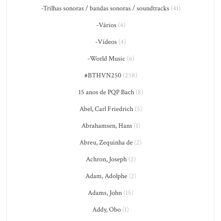
-Trilhas sonoras / bandas sonoras / soundtracks
(41)
-Vários
(4)
-Vídeos
(4)
-World Music
(6)
#BTHVN250
(258)
15 anos de PQP Bach
(8)
Abel, Carl Friedrich
(5)
Abrahamsen, Hans
(1)
Abreu, Zequinha de
(2)
Achron, Joseph
(2)
Adam, Adolphe
(2)
Adams, John
(15)
Addy, Obo
(1)