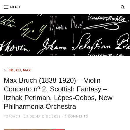
SE
MENU
BRUCH, MAX
In
Max Bruch (1838-1920) – Violin
Concerto nº 2, Scottish Fantasy –
Itzhak Perlman, Lópes-Cobos, New
Philharmonia Orchestra
AUTHOR
POSTED
FDPBACH
23 DE MAIO DE 2019
3 COMMENTS
ON