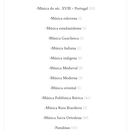
-Música do séc. XVIII – Portugal
(20)
-Música eslovena
(1)
-Música estadunidense
(1)
-Música Gauchesca
(1)
-Música Indiana
(2)
-Música indígena
(8)
-Música Medieval
(8)
-Música Moderna
(3)
-Música oriental
(5)
-Música Polifônica Ibérica
(46)
-Música Rara Brasileira
(3)
-Música Sacra Ortodoxa
(10)
-Natalinas
(45)