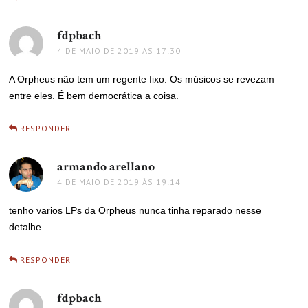
fdpbach
disse:
4 DE MAIO DE 2019 ÀS 17:30
A Orpheus não tem um regente fixo. Os músicos se revezam
entre eles. É bem democrática a coisa.
RESPONDER
armando arellano
disse:
4 DE MAIO DE 2019 ÀS 19:14
tenho varios LPs da Orpheus nunca tinha reparado nesse
detalhe…
RESPONDER
fdpbach
disse: