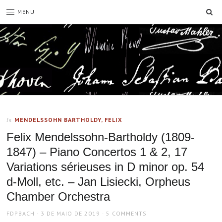
SE
MENU
MENDELSSOHN BARTHOLDY, FELIX
In
Felix Mendelssohn-Bartholdy (1809-
1847) – Piano Concertos 1 & 2, 17
Variations sérieuses in D minor op. 54
d-Moll, etc. – Jan Lisiecki, Orpheus
Chamber Orchestra
AUTHOR
POSTED
FDPBACH
3 DE MAIO DE 2019
5 COMMENTS
ON