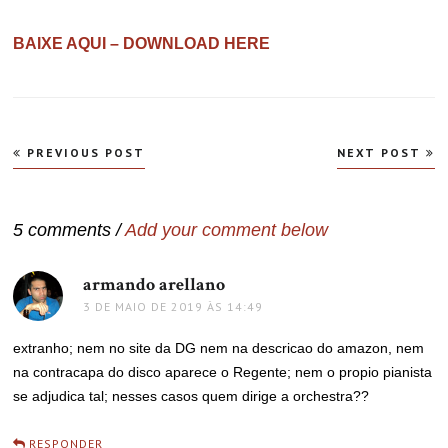
BAIXE AQUI – DOWNLOAD HERE
Navegação
PREVIOUS POST
NEXT POST
de
Post
5 comments /
Add your comment below
armando arellano
disse:
3 DE MAIO DE 2019 ÀS 14:49
extranho; nem no site da DG nem na descricao do amazon, nem
na contracapa do disco aparece o Regente; nem o propio pianista
se adjudica tal; nesses casos quem dirige a orchestra??
RESPONDER