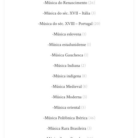
-Música do Renascimento
(26)
-Música do séc. XVII – Itália
(3)
-Música do séc. XVIII – Portugal
(20)
-Música eslovena
(1)
-Música estadunidense
(1)
-Música Gauchesca
(1)
-Música Indiana
(2)
-Música indígena
(8)
-Música Medieval
(8)
-Música Moderna
(3)
-Música oriental
(5)
-Música Polifônica Ibérica
(46)
-Música Rara Brasileira
(3)