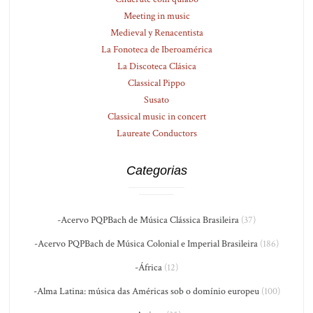
Meeting in music
Medieval y Renacentista
La Fonoteca de Iberoamérica
La Discoteca Clásica
Classical Pippo
Susato
Classical music in concert
Laureate Conductors
Categorias
-Acervo PQPBach de Música Clássica Brasileira
(37)
-Acervo PQPBach de Música Colonial e Imperial Brasileira
(186)
-África
(12)
-Alma Latina: música das Américas sob o domínio europeu
(100)