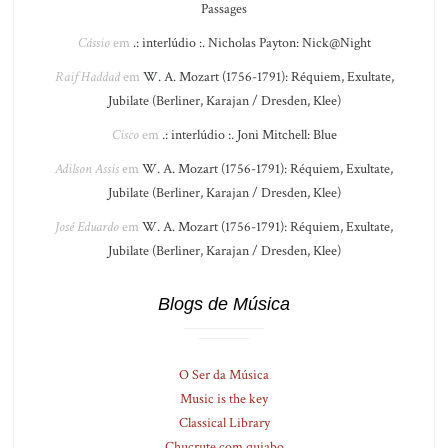
Passages
Cássio
em
.: interlúdio :. Nicholas Payton: Nick@Night
Raif Haddad
em
W. A. Mozart (1756-1791): Réquiem, Exultate,
Jubilate (Berliner, Karajan / Dresden, Klee)
Cisco
em
.: interlúdio :. Joni Mitchell: Blue
Adilson Assis
em
W. A. Mozart (1756-1791): Réquiem, Exultate,
Jubilate (Berliner, Karajan / Dresden, Klee)
José Eduardo
em
W. A. Mozart (1756-1791): Réquiem, Exultate,
Jubilate (Berliner, Karajan / Dresden, Klee)
Blogs de Música
O Ser da Música
Music is the key
Classical Library
Chucrute com quiabo