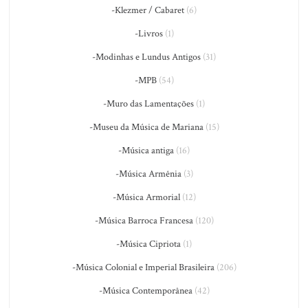
-Klezmer / Cabaret
(6)
-Livros
(1)
-Modinhas e Lundus Antigos
(31)
-MPB
(54)
-Muro das Lamentações
(1)
-Museu da Música de Mariana
(15)
-Música antiga
(16)
-Música Armênia
(3)
-Música Armorial
(12)
-Música Barroca Francesa
(120)
-Música Cipriota
(1)
-Música Colonial e Imperial Brasileira
(206)
-Música Contemporânea
(42)