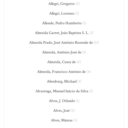
Allegri, Gregorio
(5)
Allegri, Lorenzo
(1)
Allende, Pedro Humberto
(1)
Almeida Garret, João Baptista S. L.
(1)
Almeida Prado, José Antônio Rezende de
(11)
Almeida, Antônio José de
(1)
Almeida, Cussy de
(6)
Almeida, Francisco António de
(4)
Altenburg, Michael
(1)
Alvarenga, Manuel Inácio da Silva
(1)
Alves, J. Orlando
(1)
Alves, José
(5)
Alves, Mateus
(1)