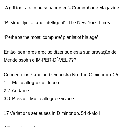
“A gift too rare to be squandered”- Gramophone Magazine
“Pristine, lyrical and intelligent”- The New York Times
“Perhaps the most ‘complete’ pianist of his age”
Então, senhores,preciso dizer que esta sua gravação de
Mendelssohn é IM-PER-DÍ-VEL ???
Concerto for Piano and Orchestra No. 1 in G minor op. 25
1 1. Molto allegro con fuoco
2 2. Andante
3 3. Presto – Molto allegro e vivace
17 Variations sérieuses in D minor op. 54 d-Moll