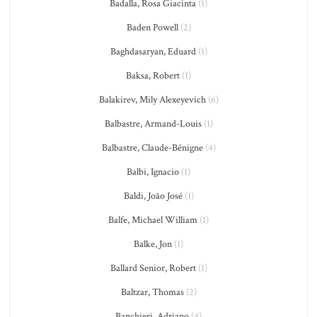
Badalla, Rosa Giacinta
(1)
Baden Powell
(2)
Baghdasaryan, Eduard
(1)
Baksa, Robert
(1)
Balakirev, Mily Alexeyevich
(6)
Balbastre, Armand-Louis
(1)
Balbastre, Claude-Bénigne
(4)
Balbi, Ignacio
(1)
Baldi, João José
(1)
Balfe, Michael William
(1)
Balke, Jon
(1)
Ballard Senior, Robert
(1)
Baltzar, Thomas
(2)
Banchieri, Adriano
(4)