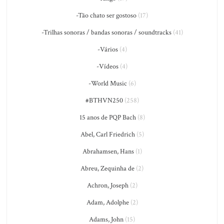
-Tão chato ser gostoso
(17)
-Trilhas sonoras / bandas sonoras / soundtracks
(41)
-Vários
(4)
-Vídeos
(4)
-World Music
(6)
#BTHVN250
(258)
15 anos de PQP Bach
(8)
Abel, Carl Friedrich
(5)
Abrahamsen, Hans
(1)
Abreu, Zequinha de
(2)
Achron, Joseph
(2)
Adam, Adolphe
(2)
Adams, John
(15)