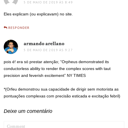
5 DE MAIO DE 2019 ÀS 8:49
Eles explicam (ou explicavam) no site.
RESPONDER
armando arellano
disse:
5 DE MAIO DE 2019 ÀS 9:27
pois é! era só prestar atenção; “Orpheus demonstrated its
conductorless ability to render the complex scores with taut
precision and feverish excitement” NY TIMES
*(Orfeu demonstrou sua capacidade de dirigir sem motorista as
pontuações complexas com precisão esticada e excitação febril)
Deixe um comentário
COMMENT