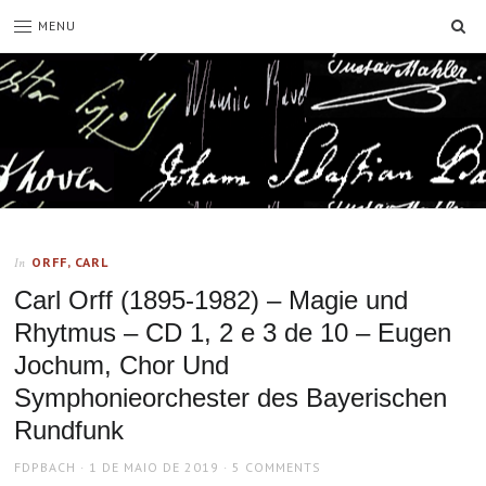
SE
MENU
ORFF, CARL
In
Carl Orff (1895-1982) – Magie und
Rhytmus – CD 1, 2 e 3 de 10 – Eugen
Jochum, Chor Und
Symphonieorchester des Bayerischen
Rundfunk
AUTHOR
POSTED
FDPBACH
1 DE MAIO DE 2019
5 COMMENTS
ON