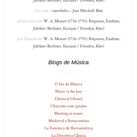
Jubilate (Berliner, Karajan / Dresden, Klee)
Cisco
em
.: interlúdio :. Joni Mitchell: Blue
Adilson Assis
em
W. A. Mozart (1756-1791): Réquiem, Exultate,
Jubilate (Berliner, Karajan / Dresden, Klee)
José Eduardo
em
W. A. Mozart (1756-1791): Réquiem, Exultate,
Jubilate (Berliner, Karajan / Dresden, Klee)
Blogs de Música
O Ser da Música
Music is the key
Classical Library
Chucrute com quiabo
Meeting in music
Medieval y Renacentista
La Fonoteca de Iberoamérica
La Discoteca Clásica