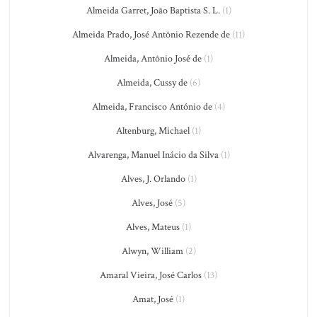
Almeida Garret, João Baptista S. L.
(1)
Almeida Prado, José Antônio Rezende de
(11)
Almeida, Antônio José de
(1)
Almeida, Cussy de
(6)
Almeida, Francisco António de
(4)
Altenburg, Michael
(1)
Alvarenga, Manuel Inácio da Silva
(1)
Alves, J. Orlando
(1)
Alves, José
(5)
Alves, Mateus
(1)
Alwyn, William
(2)
Amaral Vieira, José Carlos
(13)
Amat, José
(1)