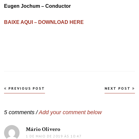
Eugen Jochum – Conductor
BAIXE AQUI – DOWNLOAD HERE
Navegação
PREVIOUS POST
NEXT POST
de
Post
5 comments /
Add your comment below
Mário Olivero
disse:
1 DE MAIO DE 2019 ÀS 10:47