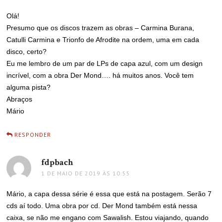
Olá!
Presumo que os discos trazem as obras – Carmina Burana,
Catulli Carmina e Trionfo de Afrodite na ordem, uma em cada
disco, certo?
Eu me lembro de um par de LPs de capa azul, com um design
incrível, com a obra Der Mond…. há muitos anos. Você tem
alguma pista?
Abraços
Mário
RESPONDER
fdpbach
disse:
1 DE MAIO DE 2019 ÀS 10:55
Mário, a capa dessa série é essa que está na postagem. Serão 7
cds aí todo. Uma obra por cd. Der Mond também está nessa
caixa, se não me engano com Sawalish. Estou viajando, quando