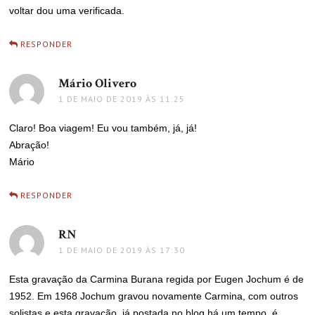
voltar dou uma verificada.
RESPONDER
Mário Olivero
disse:
1 DE MAIO DE 2019 ÀS 11:25
Claro! Boa viagem! Eu vou também, já, já!
Abração!
Mário
RESPONDER
RN
disse:
1 DE MAIO DE 2019 ÀS 17:30
Esta gravação da Carmina Burana regida por Eugen Jochum é de
1952. Em 1968 Jochum gravou novamente Carmina, com outros
solistas e esta gravação, já postada no blog há um tempo, é