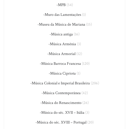
-MPB
(54)
-Muro das Lamentações
(1)
-Museu da Música de Mariana
(15)
-Música antiga
(16)
-Música Armênia
(3)
-Música Armorial
(12)
-Música Barroca Francesa
(120)
-Música Cipriota
(1)
-Música Colonial e Imperial Brasileira
(206)
-Música Contemporânea
(42)
-Música do Renascimento
(26)
-Música do séc. XVII – Itália
(3)
-Música do séc. XVIII – Portugal
(20)