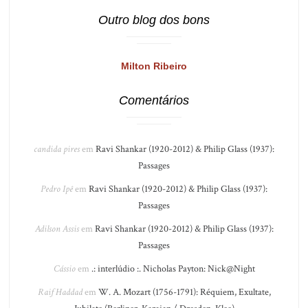
Outro blog dos bons
Milton Ribeiro
Comentários
candida pires
em
Ravi Shankar (1920-2012) & Philip Glass (1937):
Passages
Pedro Ipê
em
Ravi Shankar (1920-2012) & Philip Glass (1937):
Passages
Adilson Assis
em
Ravi Shankar (1920-2012) & Philip Glass (1937):
Passages
Cássio
em
.: interlúdio :. Nicholas Payton: Nick@Night
Raif Haddad
em
W. A. Mozart (1756-1791): Réquiem, Exultate,