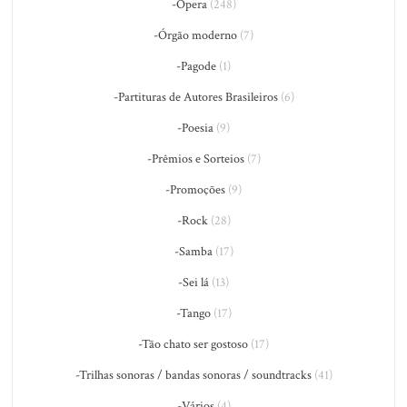
-Ópera
(248)
-Órgão moderno
(7)
-Pagode
(1)
-Partituras de Autores Brasileiros
(6)
-Poesia
(9)
-Prêmios e Sorteios
(7)
-Promoções
(9)
-Rock
(28)
-Samba
(17)
-Sei lá
(13)
-Tango
(17)
-Tão chato ser gostoso
(17)
-Trilhas sonoras / bandas sonoras / soundtracks
(41)
-Vários
(4)