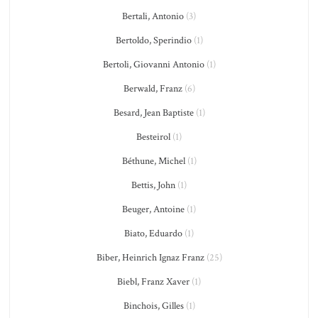
Bertali, Antonio
(3)
Bertoldo, Sperindio
(1)
Bertoli, Giovanni Antonio
(1)
Berwald, Franz
(6)
Besard, Jean Baptiste
(1)
Besteirol
(1)
Béthune, Michel
(1)
Bettis, John
(1)
Beuger, Antoine
(1)
Biato, Eduardo
(1)
Biber, Heinrich Ignaz Franz
(25)
Biebl, Franz Xaver
(1)
Binchois, Gilles
(1)