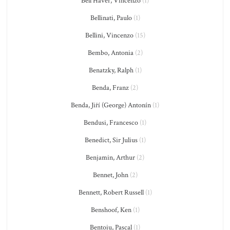
Bell'Haver, Vincenzo
(1)
Bellinati, Paulo
(1)
Bellini, Vincenzo
(15)
Bembo, Antonia
(2)
Benatzky, Ralph
(1)
Benda, Franz
(2)
Benda, Jiří (George) Antonín
(1)
Bendusi, Francesco
(1)
Benedict, Sir Julius
(1)
Benjamin, Arthur
(2)
Bennet, John
(2)
Bennett, Robert Russell
(1)
Benshoof, Ken
(1)
Bentoiu, Pascal
(1)