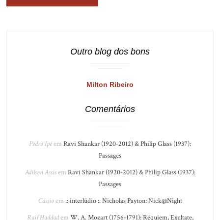
Outro blog dos bons
Milton Ribeiro
Comentários
Pedro Ipê
em
Ravi Shankar (1920-2012) & Philip Glass (1937):
Passages
Adilson Assis
em
Ravi Shankar (1920-2012) & Philip Glass (1937):
Passages
Cássio
em
.: interlúdio :. Nicholas Payton: Nick@Night
Raif Haddad
em
W. A. Mozart (1756-1791): Réquiem, Exultate,