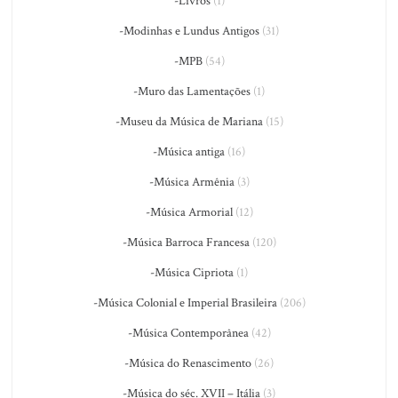
-Livros
(1)
-Modinhas e Lundus Antigos
(31)
-MPB
(54)
-Muro das Lamentações
(1)
-Museu da Música de Mariana
(15)
-Música antiga
(16)
-Música Armênia
(3)
-Música Armorial
(12)
-Música Barroca Francesa
(120)
-Música Cipriota
(1)
-Música Colonial e Imperial Brasileira
(206)
-Música Contemporânea
(42)
-Música do Renascimento
(26)
-Música do séc. XVII – Itália
(3)