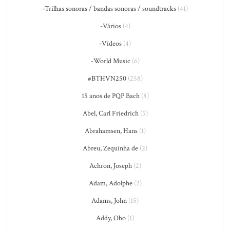
-Trilhas sonoras / bandas sonoras / soundtracks
(41)
-Vários
(4)
-Vídeos
(4)
-World Music
(6)
#BTHVN250
(258)
15 anos de PQP Bach
(8)
Abel, Carl Friedrich
(5)
Abrahamsen, Hans
(1)
Abreu, Zequinha de
(2)
Achron, Joseph
(2)
Adam, Adolphe
(2)
Adams, John
(15)
Addy, Obo
(1)