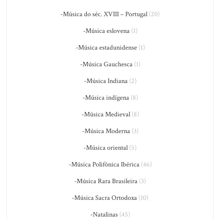
-Música do séc. XVIII – Portugal
(20)
-Música eslovena
(1)
-Música estadunidense
(1)
-Música Gauchesca
(1)
-Música Indiana
(2)
-Música indígena
(8)
-Música Medieval
(8)
-Música Moderna
(3)
-Música oriental
(5)
-Música Polifônica Ibérica
(46)
-Música Rara Brasileira
(3)
-Música Sacra Ortodoxa
(10)
-Natalinas
(45)