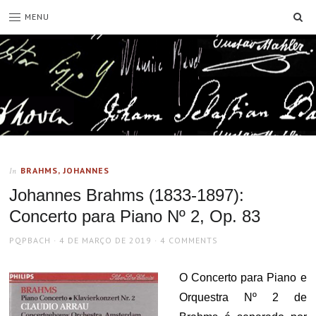
SE
MENU
BRAHMS, JOHANNES
In
Johannes Brahms (1833-1897):
Concerto para Piano Nº 2, Op. 83
AUTHOR
POSTED
PQPBACH
4 DE MARÇO DE 2019
4 COMMENTS
ON
O Concerto para Piano e
Orquestra Nº 2 de