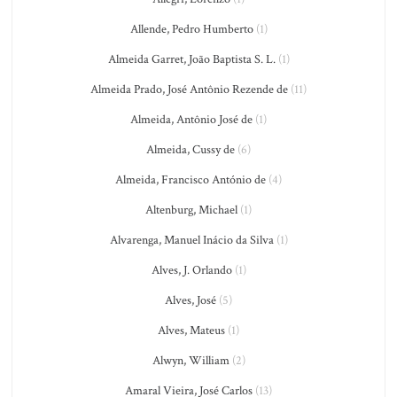
Allende, Pedro Humberto
(1)
Almeida Garret, João Baptista S. L.
(1)
Almeida Prado, José Antônio Rezende de
(11)
Almeida, Antônio José de
(1)
Almeida, Cussy de
(6)
Almeida, Francisco António de
(4)
Altenburg, Michael
(1)
Alvarenga, Manuel Inácio da Silva
(1)
Alves, J. Orlando
(1)
Alves, José
(5)
Alves, Mateus
(1)
Alwyn, William
(2)
Amaral Vieira, José Carlos
(13)