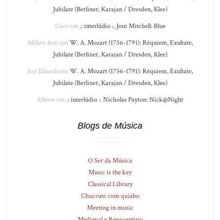
Jubilate (Berliner, Karajan / Dresden, Klee)
Cisco
em
.: interlúdio :. Joni Mitchell: Blue
Adilson Assis
em
W. A. Mozart (1756-1791): Réquiem, Exultate,
Jubilate (Berliner, Karajan / Dresden, Klee)
José Eduardo
em
W. A. Mozart (1756-1791): Réquiem, Exultate,
Jubilate (Berliner, Karajan / Dresden, Klee)
Alberto
em
.: interlúdio :. Nicholas Payton: Nick@Night
Blogs de Música
O Ser da Música
Music is the key
Classical Library
Chucrute com quiabo
Meeting in music
Medieval y Renacentista