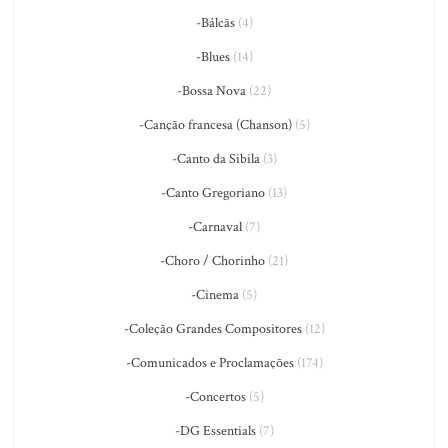
-Bálcãs
(4)
-Blues
(14)
-Bossa Nova
(22)
-Canção francesa (Chanson)
(5)
-Canto da Sibila
(3)
-Canto Gregoriano
(13)
-Carnaval
(7)
-Choro / Chorinho
(21)
-Cinema
(5)
-Coleção Grandes Compositores
(12)
-Comunicados e Proclamações
(174)
-Concertos
(5)
-DG Essentials
(7)