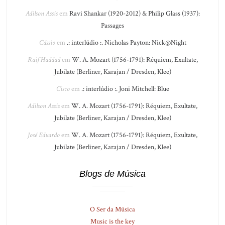
Adilson Assis
em
Ravi Shankar (1920-2012) & Philip Glass (1937):
Passages
Cássio
em
.: interlúdio :. Nicholas Payton: Nick@Night
Raif Haddad
em
W. A. Mozart (1756-1791): Réquiem, Exultate,
Jubilate (Berliner, Karajan / Dresden, Klee)
Cisco
em
.: interlúdio :. Joni Mitchell: Blue
Adilson Assis
em
W. A. Mozart (1756-1791): Réquiem, Exultate,
Jubilate (Berliner, Karajan / Dresden, Klee)
José Eduardo
em
W. A. Mozart (1756-1791): Réquiem, Exultate,
Jubilate (Berliner, Karajan / Dresden, Klee)
Blogs de Música
O Ser da Música
Music is the key