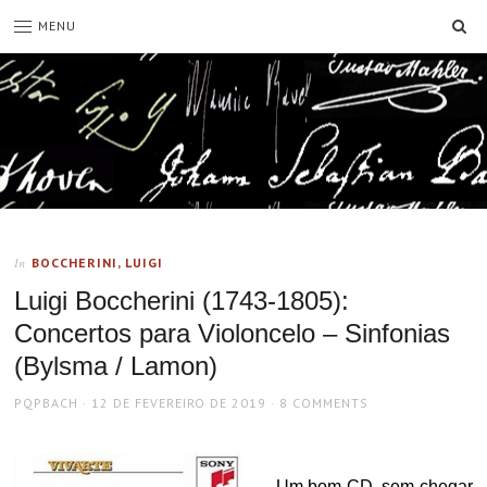
SE
MENU
BOCCHERINI, LUIGI
In
Luigi Boccherini (1743-1805):
Concertos para Violoncelo – Sinfonias
(Bylsma / Lamon)
AUTHOR
POSTED
PQPBACH
12 DE FEVEREIRO DE 2019
8 COMMENTS
ON
Um bom CD, sem chegar