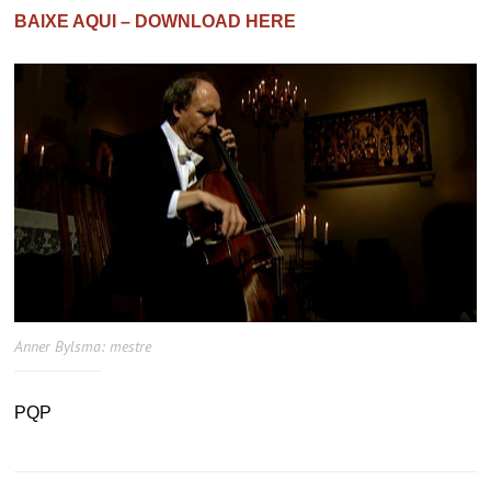
BAIXE AQUI – DOWNLOAD HERE
Anner Bylsma: mestre
PQP