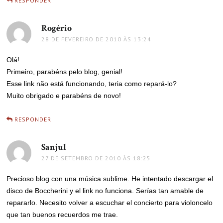
RESPONDER
Rogério
disse:
28 DE FEVEREIRO DE 2010 ÀS 13:24
Olá!
Primeiro, parabéns pelo blog, genial!
Esse link não está funcionando, teria como repará-lo?
Muito obrigado e parabéns de novo!
RESPONDER
Sanjul
disse:
27 DE SETEMBRO DE 2010 ÀS 18:25
Precioso blog con una música sublime. He intentado descargar el
disco de Boccherini y el link no funciona. Serías tan amable de
repararlo. Necesito volver a escuchar el concierto para violoncelo
que tan buenos recuerdos me trae.