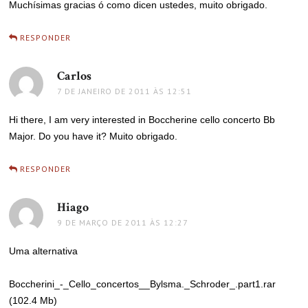
Muchísimas gracias ó como dicen ustedes, muito obrigado.
RESPONDER
Carlos
disse:
7 DE JANEIRO DE 2011 ÀS 12:51
Hi there, I am very interested in Boccherine cello concerto Bb
Major. Do you have it? Muito obrigado.
RESPONDER
Hiago
disse:
9 DE MARÇO DE 2011 ÀS 12:27
Uma alternativa
Boccherini_-_Cello_concertos__Bylsma._Schroder_.part1.rar
(102.4 Mb)