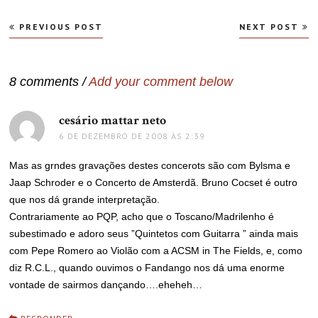
Navegação
PREVIOUS POST
NEXT POST
de
Post
8 comments /
Add your comment below
cesário mattar neto
disse:
6 DE DEZEMBRO DE 2008 ÀS 2:39
Mas as grndes gravações destes concerots são com Bylsma e
Jaap Schroder e o Concerto de Amsterdã. Bruno Cocset é outro
que nos dá grande interpretação.
Contrariamente ao PQP, acho que o Toscano/Madrilenho é
subestimado e adoro seus ”Quintetos com Guitarra ” ainda mais
com Pepe Romero ao Violão com a ACSM in The Fields, e, como
diz R.C.L., quando ouvimos o Fandango nos dá uma enorme
vontade de sairmos dançando….eheheh…