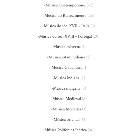
-Música Contemporânea
(42)
-Música do Renascimento
(26)
-Música do séc. XVII – Itália
(3)
-Música do séc. XVIII – Portugal
(20)
-Música eslovena
(1)
-Música estadunidense
(1)
-Música Gauchesca
(1)
-Música Indiana
(2)
-Música indígena
(8)
-Música Medieval
(8)
-Música Moderna
(3)
-Música oriental
(5)
-Música Polifônica Ibérica
(46)