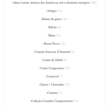
-Alma Latina: música das Américas sob o domínio europeu
(100)
-Artigos
(35)
-Balaio de gatos
(36)
-Bálcãs
(4)
-Blues
(14)
-Bossa Nova
(22)
-Canção francesa (Chanson)
(5)
-Canto da Sibila
(3)
-Canto Gregoriano
(13)
-Carnaval
(7)
-Choro / Chorinho
(21)
-Cinema
(5)
-Coleção Grandes Compositores
(12)