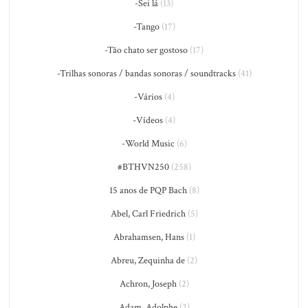
-Sei lá
(13)
-Tango
(17)
-Tão chato ser gostoso
(17)
-Trilhas sonoras / bandas sonoras / soundtracks
(41)
-Vários
(4)
-Vídeos
(4)
-World Music
(6)
#BTHVN250
(258)
15 anos de PQP Bach
(8)
Abel, Carl Friedrich
(5)
Abrahamsen, Hans
(1)
Abreu, Zequinha de
(2)
Achron, Joseph
(2)
Adam, Adolphe
(2)