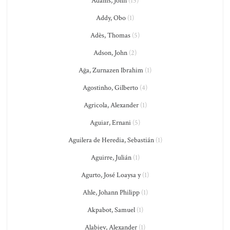
Adams, John
(15)
Addy, Obo
(1)
Adès, Thomas
(5)
Adson, John
(2)
Ağa, Zurnazen Ibrahim
(1)
Agostinho, Gilberto
(4)
Agricola, Alexander
(1)
Aguiar, Ernani
(5)
Aguilera de Heredia, Sebastián
(1)
Aguirre, Julián
(1)
Agurto, José Loaysa y
(1)
Ahle, Johann Philipp
(1)
Akpabot, Samuel
(1)
Alabiev, Alexander
(1)