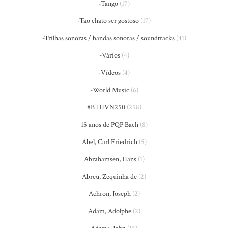
-Tango
(17)
-Tão chato ser gostoso
(17)
-Trilhas sonoras / bandas sonoras / soundtracks
(41)
-Vários
(4)
-Vídeos
(4)
-World Music
(6)
#BTHVN250
(258)
15 anos de PQP Bach
(8)
Abel, Carl Friedrich
(5)
Abrahamsen, Hans
(1)
Abreu, Zequinha de
(2)
Achron, Joseph
(2)
Adam, Adolphe
(2)