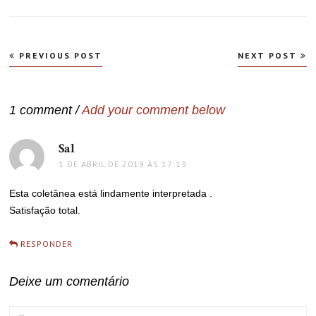
Navegação
PREVIOUS POST
NEXT POST
de
Post
1 comment /
Add your comment below
Sal
disse:
1 DE ABRIL DE 2019 ÀS 17:13
Esta coletânea está lindamente interpretada .
Satisfação total.
RESPONDER
Deixe um comentário
COMMENT