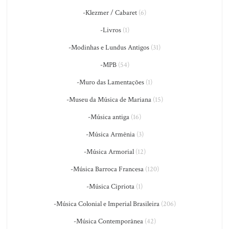
-Klezmer / Cabaret
(6)
-Livros
(1)
-Modinhas e Lundus Antigos
(31)
-MPB
(54)
-Muro das Lamentações
(1)
-Museu da Música de Mariana
(15)
-Música antiga
(16)
-Música Armênia
(3)
-Música Armorial
(12)
-Música Barroca Francesa
(120)
-Música Cipriota
(1)
-Música Colonial e Imperial Brasileira
(206)
-Música Contemporânea
(42)