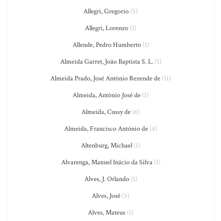
Allegri, Gregorio
(5)
Allegri, Lorenzo
(1)
Allende, Pedro Humberto
(1)
Almeida Garret, João Baptista S. L.
(1)
Almeida Prado, José Antônio Rezende de
(11)
Almeida, Antônio José de
(1)
Almeida, Cussy de
(6)
Almeida, Francisco António de
(4)
Altenburg, Michael
(1)
Alvarenga, Manuel Inácio da Silva
(1)
Alves, J. Orlando
(1)
Alves, José
(5)
Alves, Mateus
(1)