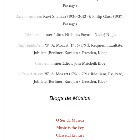
Passages
Adilson Assis
em
Ravi Shankar (1920-2012) & Philip Glass (1937):
Passages
Cássio
em
.: interlúdio :. Nicholas Payton: Nick@Night
Raif Haddad
em
W. A. Mozart (1756-1791): Réquiem, Exultate,
Jubilate (Berliner, Karajan / Dresden, Klee)
Cisco
em
.: interlúdio :. Joni Mitchell: Blue
Adilson Assis
em
W. A. Mozart (1756-1791): Réquiem, Exultate,
Jubilate (Berliner, Karajan / Dresden, Klee)
Blogs de Música
O Ser da Música
Music is the key
Classical Library