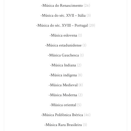
-Música do Renascimento
(26)
-Música do séc. XVII – Itália
(3)
-Música do séc. XVIII – Portugal
(20)
-Música eslovena
(1)
-Música estadunidense
(1)
-Música Gauchesca
(1)
-Música Indiana
(2)
-Música indígena
(8)
-Música Medieval
(8)
-Música Moderna
(2)
-Música oriental
(5)
-Música Polifônica Ibérica
(46)
-Música Rara Brasileira
(3)