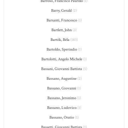
Barroso, Francisco Paurillo
(1)
Barry, Gerald
(2)
Barsanti, Francesco
(1)
Bartlett, John
(3)
Bartók, Béla
(183)
Bartoldo, Sperindio
(1)
Bartolotti, Angelo Michele
(1)
Bassani, Giovanni Battista
(5)
Bassano, Augustine
(2)
Bassano, Giovanni
(1)
Bassano, Jeronimo
(1)
Bassano, Ludovico
(1)
Bassano, Oratio
(1)
Bassetti, Giovanni Battista
(1)