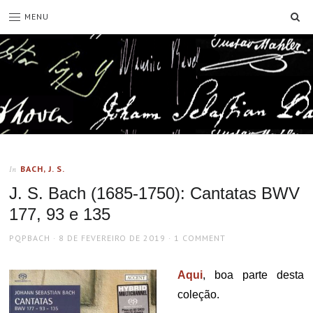
SE
MENU
BACH, J. S.
In
J. S. Bach (1685-1750): Cantatas BWV
177, 93 e 135
AUTHOR
POSTED
PQPBACH
8 DE FEVEREIRO DE 2019
1 COMMENT
ON
Aqui
, boa parte desta
coleção.