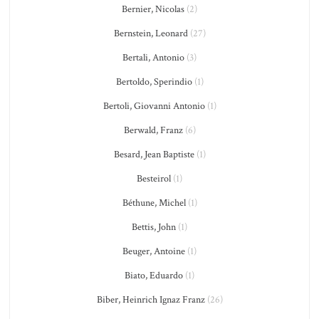
Bernier, Nicolas
(2)
Bernstein, Leonard
(27)
Bertali, Antonio
(3)
Bertoldo, Sperindio
(1)
Bertoli, Giovanni Antonio
(1)
Berwald, Franz
(6)
Besard, Jean Baptiste
(1)
Besteirol
(1)
Béthune, Michel
(1)
Bettis, John
(1)
Beuger, Antoine
(1)
Biato, Eduardo
(1)
Biber, Heinrich Ignaz Franz
(26)