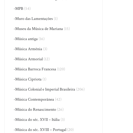
-MPB
(54)
-Muro das Lamentações
(1)
-Museu da Música de Mariana
(15)
-Música antiga
(16)
-Música Armênia
(3)
-Música Armorial
(12)
-Música Barroca Francesa
(120)
-Música Cipriota
(1)
-Música Colonial e Imperial Brasileira
(206)
-Música Contemporânea
(42)
-Música do Renascimento
(26)
-Música do séc. XVII – Itália
(3)
-Música do séc. XVIII – Portugal
(20)