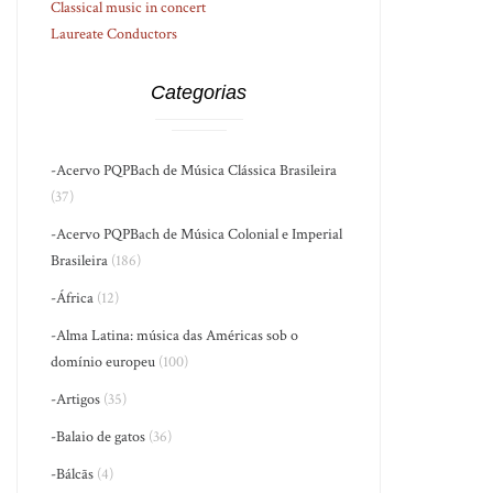
Classical music in concert
Laureate Conductors
Categorias
-Acervo PQPBach de Música Clássica Brasileira
(37)
-Acervo PQPBach de Música Colonial e Imperial
Brasileira
(186)
-África
(12)
-Alma Latina: música das Américas sob o
domínio europeu
(100)
-Artigos
(35)
-Balaio de gatos
(36)
-Bálcãs
(4)