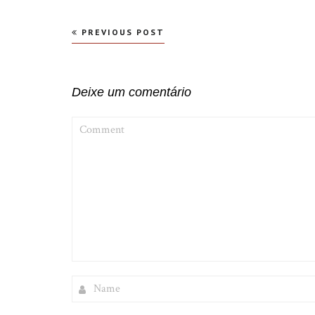
Navegação
PREVIOUS POST
de
Post
Deixe um comentário
COMMENT
NAME