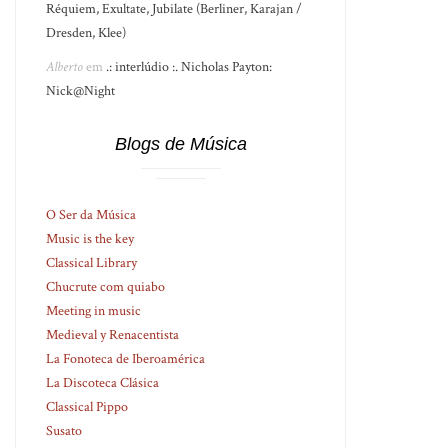
Réquiem, Exultate, Jubilate (Berliner, Karajan /
Dresden, Klee)
Alberto
em
.: interlúdio :. Nicholas Payton:
Nick@Night
Blogs de Música
O Ser da Música
Music is the key
Classical Library
Chucrute com quiabo
Meeting in music
Medieval y Renacentista
La Fonoteca de Iberoamérica
La Discoteca Clásica
Classical Pippo
Susato