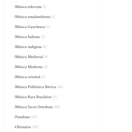
-Música eslovena
(1)
-Música estadunidense
(1)
-Música Gauchesca
(1)
-Música Indiana
(2)
-Música indígena
(8)
-Música Medieval
(8)
-Música Moderna
(3)
-Música oriental
(5)
-Música Polifônica Ibérica
(46)
-Música Rara Brasileira
(3)
-Música Sacra Ortodoxa
(10)
-Natalinas
(45)
-Obituário
(20)