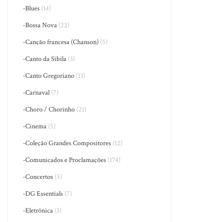
-Blues
(14)
-Bossa Nova
(22)
-Canção francesa (Chanson)
(5)
-Canto da Sibila
(3)
-Canto Gregoriano
(13)
-Carnaval
(7)
-Choro / Chorinho
(21)
-Cinema
(5)
-Coleção Grandes Compositores
(12)
-Comunicados e Proclamações
(174)
-Concertos
(5)
-DG Essentials
(7)
-Eletrônica
(3)