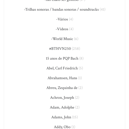
-Trilhas sonoras / bandas sonoras / soundtracks
(41)
-Vários
(4)
-Vídeos
(4)
-World Music
(6)
#BTHVN250
(258)
15 anos de PQP Bach
(8)
Abel, Carl Friedrich
(5)
Abrahamsen, Hans
(1)
Abreu, Zequinha de
(2)
Achron, Joseph
(2)
Adam, Adolphe
(2)
Adams, John
(15)
Addy, Obo
(1)