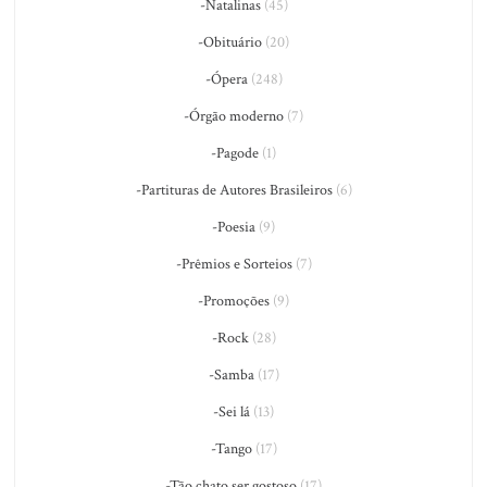
-Natalinas
(45)
-Obituário
(20)
-Ópera
(248)
-Órgão moderno
(7)
-Pagode
(1)
-Partituras de Autores Brasileiros
(6)
-Poesia
(9)
-Prêmios e Sorteios
(7)
-Promoções
(9)
-Rock
(28)
-Samba
(17)
-Sei lá
(13)
-Tango
(17)
-Tão chato ser gostoso
(17)