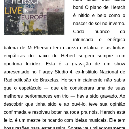
bom! O piano de Hersch
é nítido e belo como o
nascer do sol no inverno.
Cada nuance da
intrincada e enérgica
bateria de McPherson tem clareza cristalina e as linhas
empáticas do baixo de Hebert surgem sempre com
oportuna lucidez. Esta é a gravação de um show
apresentado no Flagey Studio 4, ex-Instituto Nacional de
Radiodifusão de Bruxelas. Hersch inicialmente não sabia
que o espetáculo — que ele considerara uma de suas
melhores performances em trio — havia sido gravado. Ao
descobrir que tinha sido e ao ouvi-lo, teve sua opinião
confirmada e resolveu botar na roda pra nóis. Hersch está
feliz, é um mestre brincando com ideias musicais. Ele tem
boas razões para estar assim. Sobreviveu milagrosamente