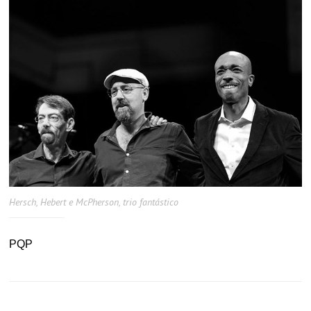
Hersch, Hebert e McPherson, trio fantástico
PQP