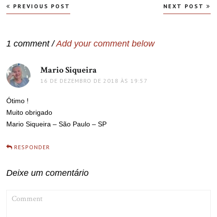
Navegação
PREVIOUS POST
NEXT POST
de
Post
1 comment /
Add your comment below
Mario Siqueira
disse:
16 DE DEZEMBRO DE 2018 ÀS 19:57
Ótimo !
Muito obrigado
Mario Siqueira – São Paulo – SP
RESPONDER
Deixe um comentário
COMMENT