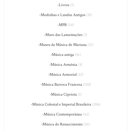
-Livros
(1)
-Modinhas e Lundus Antigos
(31)
-MPB
(54)
-Muro das Lamentações
(1)
-Museu da Música de Mariana
(15)
-Música antiga
(16)
-Música Armênia
(3)
-Música Armorial
(12)
-Música Barroca Francesa
(120)
-Música Cipriota
(1)
-Música Colonial e Imperial Brasileira
(206)
-Música Contemporânea
(42)
-Música do Renascimento
(26)