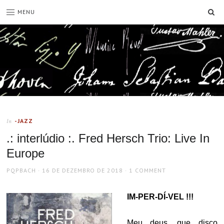
SE
MENU
-JAZZ
In
.: interlúdio :. Fred Hersch Trio: Live In
Europe
AUTHOR
POSTED
PQPBACH
16 DE DEZEMBRO DE 2018
1 COMMENT
ON
IM-PER-DÍ-VEL !!!
Meu deus, que disco