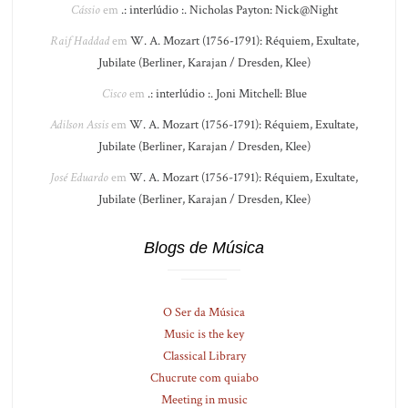
Cássio
em
.: interlúdio :. Nicholas Payton: Nick@Night
Raif Haddad
em
W. A. Mozart (1756-1791): Réquiem, Exultate,
Jubilate (Berliner, Karajan / Dresden, Klee)
Cisco
em
.: interlúdio :. Joni Mitchell: Blue
Adilson Assis
em
W. A. Mozart (1756-1791): Réquiem, Exultate,
Jubilate (Berliner, Karajan / Dresden, Klee)
José Eduardo
em
W. A. Mozart (1756-1791): Réquiem, Exultate,
Jubilate (Berliner, Karajan / Dresden, Klee)
Blogs de Música
O Ser da Música
Music is the key
Classical Library
Chucrute com quiabo
Meeting in music