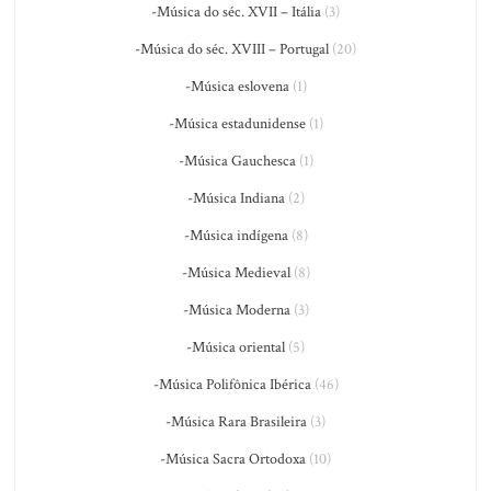
-Música do séc. XVII – Itália
(3)
-Música do séc. XVIII – Portugal
(20)
-Música eslovena
(1)
-Música estadunidense
(1)
-Música Gauchesca
(1)
-Música Indiana
(2)
-Música indígena
(8)
-Música Medieval
(8)
-Música Moderna
(3)
-Música oriental
(5)
-Música Polifônica Ibérica
(46)
-Música Rara Brasileira
(3)
-Música Sacra Ortodoxa
(10)