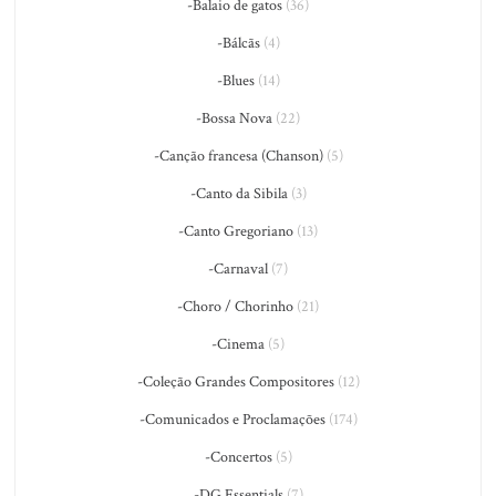
-Balaio de gatos
(36)
-Bálcãs
(4)
-Blues
(14)
-Bossa Nova
(22)
-Canção francesa (Chanson)
(5)
-Canto da Sibila
(3)
-Canto Gregoriano
(13)
-Carnaval
(7)
-Choro / Chorinho
(21)
-Cinema
(5)
-Coleção Grandes Compositores
(12)
-Comunicados e Proclamações
(174)
-Concertos
(5)
-DG Essentials
(7)