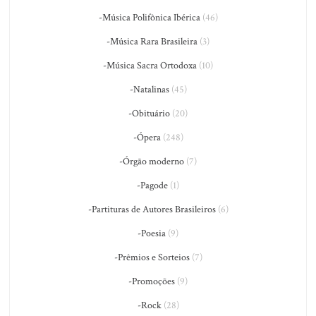
-Música Polifônica Ibérica
(46)
-Música Rara Brasileira
(3)
-Música Sacra Ortodoxa
(10)
-Natalinas
(45)
-Obituário
(20)
-Ópera
(248)
-Órgão moderno
(7)
-Pagode
(1)
-Partituras de Autores Brasileiros
(6)
-Poesia
(9)
-Prêmios e Sorteios
(7)
-Promoções
(9)
-Rock
(28)