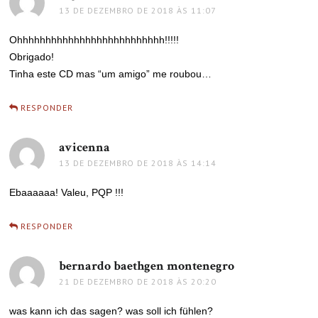
13 DE DEZEMBRO DE 2018 ÀS 11:07
Ohhhhhhhhhhhhhhhhhhhhhhhhhh!!!!!
Obrigado!
Tinha este CD mas “um amigo” me roubou…
RESPONDER
avicenna
disse:
13 DE DEZEMBRO DE 2018 ÀS 14:14
Ebaaaaaa! Valeu, PQP !!!
RESPONDER
bernardo baethgen montenegro
disse:
21 DE DEZEMBRO DE 2018 ÀS 20:20
was kann ich das sagen? was soll ich fühlen?