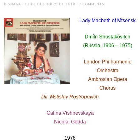
AUTHOR
POSTED
BISNAGA
13 DE DEZEMBRO DE 2018
7 COMMENTS
ON
Lady Macbeth of Mtsensk
Dmítri Shostakóvitch
(Rússia, 1906 – 1975)
London Philharmonic
Orchestra
Ambrosian Opera
Chorus
Dir. Mstislav Rostropovich
Galina Vishnevskaya
Nicolai Gedda
1978