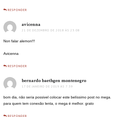
RESPONDER
avicenna
disse:
21 DE DEZEMBRO DE 2018 ÀS 23:08
Non falar alemon!!!
Avicenna
RESPONDER
bernardo baethgen montenegro
disse:
17 DE JANEIRO DE 2019 ÀS 7:39
bom dia, não seria possivel colocar este belíssimo post no mega.
para quem tem conexão lenta, o mega é melhor. grato
RESPONDER