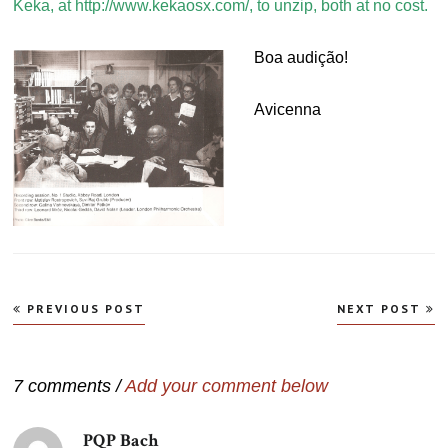
Keka, at http://www.kekaosx.com/, to unzip, both at no cost.
Boa audição!
Avicenna
Navegação
PREVIOUS POST
NEXT POST
de
Post
7 comments /
Add your comment below
PQP Bach
disse: