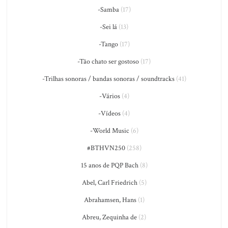
-Samba
(17)
-Sei lá
(13)
-Tango
(17)
-Tão chato ser gostoso
(17)
-Trilhas sonoras / bandas sonoras / soundtracks
(41)
-Vários
(4)
-Vídeos
(4)
-World Music
(6)
#BTHVN250
(258)
15 anos de PQP Bach
(8)
Abel, Carl Friedrich
(5)
Abrahamsen, Hans
(1)
Abreu, Zequinha de
(2)