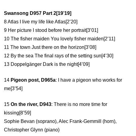
Swansong D957 Part 2[19’19]
8 Atlas I live my life like Atlas[2’20]
9 Her picture I stood before her portrait[3’01]
10 The fisher maiden You lovely fisher maiden[2’11]
11 The town Just there on the horizon[3’08]
12 By the sea The final rays of the setting sun[4’30]
13 Doppelgänger Dark is the night[4’09]
14
Pigeon post, D965a
: I have a pigeon who works for
me[3’54]
15
On the river, D943
: There is no more time for
kissing[8’59]
Sophie Bevan (soprano), Alec Frank-Gemmill (horn),
Christopher Glynn (piano)