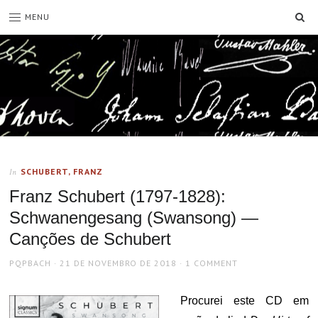
SE
MENU
SCHUBERT, FRANZ
In
Franz Schubert (1797-1828):
Schwanengesang (Swansong) —
Canções de Schubert
AUTHOR
POSTED
PQPBACH
21 DE NOVEMBRO DE 2018
1 COMMENT
ON
Procurei este CD em