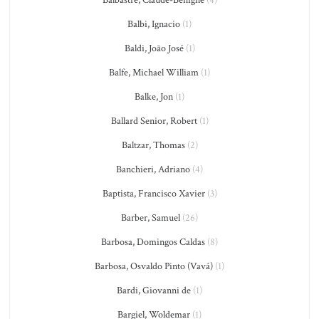
Balbastre, Claude-Bénigne
(4)
Balbi, Ignacio
(1)
Baldi, João José
(1)
Balfe, Michael William
(1)
Balke, Jon
(1)
Ballard Senior, Robert
(1)
Baltzar, Thomas
(2)
Banchieri, Adriano
(4)
Baptista, Francisco Xavier
(3)
Barber, Samuel
(26)
Barbosa, Domingos Caldas
(8)
Barbosa, Osvaldo Pinto (Vavá)
(1)
Bardi, Giovanni de
(1)
Bargiel, Woldemar
(1)