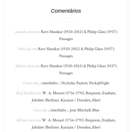
Comentários
candida pires
em
Ravi Shankar (1920-2012) & Philip Glass (1937):
Passages
Pedro Ipê
em
Ravi Shankar (1920-2012) & Philip Glass (1937):
Passages
Adilson Assis
em
Ravi Shankar (1920-2012) & Philip Glass (1937):
Passages
Cássio
em
.: interlúdio :. Nicholas Payton: Nick@Night
Raif Haddad
em
W. A. Mozart (1756-1791): Réquiem, Exultate,
Jubilate (Berliner, Karajan / Dresden, Klee)
Cisco
em
.: interlúdio :. Joni Mitchell: Blue
Adilson Assis
em
W. A. Mozart (1756-1791): Réquiem, Exultate,
Jubilate (Berliner, Karajan / Dresden, Klee)