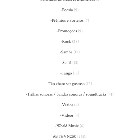
-Poesia
(9)
-Prêmios e Sorteios
(7)
-Promoções
(9)
-Rock
(28)
-Samba
(17)
-Sei lá
(13)
-Tango
(17)
-Tão chato ser gostoso
(17)
-Trilhas sonoras / bandas sonoras / soundtracks
(41)
-Vários
(4)
-Vídeos
(4)
-World Music
(6)
#BTHVN250
(258)