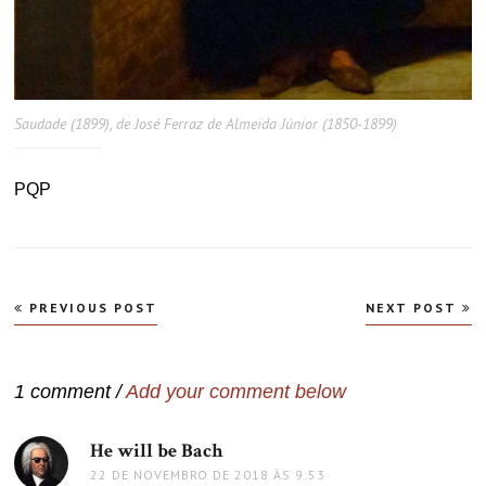
Saudade (1899), de José Ferraz de Almeida Júnior (1850-1899)
PQP
Navegação
PREVIOUS POST
NEXT POST
de
Post
1 comment /
Add your comment below
He will be Bach
disse:
22 DE NOVEMBRO DE 2018 ÀS 9:53