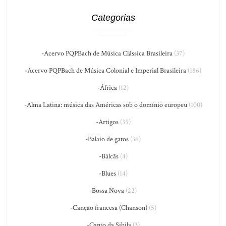
Categorias
-Acervo PQPBach de Música Clássica Brasileira
(37)
-Acervo PQPBach de Música Colonial e Imperial Brasileira
(186)
-África
(12)
-Alma Latina: música das Américas sob o domínio europeu
(100)
-Artigos
(35)
-Balaio de gatos
(36)
-Bálcãs
(4)
-Blues
(14)
-Bossa Nova
(22)
-Canção francesa (Chanson)
(5)
-Canto da Sibila
(3)