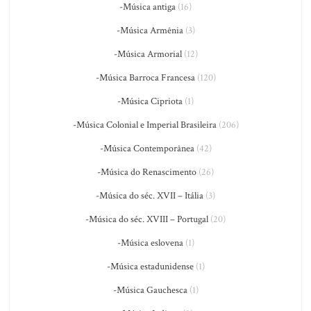
-Música antiga
(16)
-Música Armênia
(3)
-Música Armorial
(12)
-Música Barroca Francesa
(120)
-Música Cipriota
(1)
-Música Colonial e Imperial Brasileira
(206)
-Música Contemporânea
(42)
-Música do Renascimento
(26)
-Música do séc. XVII – Itália
(3)
-Música do séc. XVIII – Portugal
(20)
-Música eslovena
(1)
-Música estadunidense
(1)
-Música Gauchesca
(1)