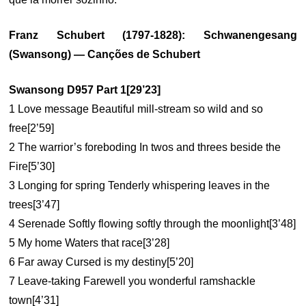
Franz Schubert (1797-1828): Schwanengesang
(Swansong) — Canções de Schubert
Swansong D957 Part 1[29’23]
1 Love message Beautiful mill-stream so wild and so
free[2’59]
2 The warrior’s foreboding In twos and threes beside the
Fire[5’30]
3 Longing for spring Tenderly whispering leaves in the
trees[3’47]
4 Serenade Softly flowing softly through the moonlight[3’48]
5 My home Waters that race[3’28]
6 Far away Cursed is my destiny[5’20]
7 Leave-taking Farewell you wonderful ramshackle
town[4’31]