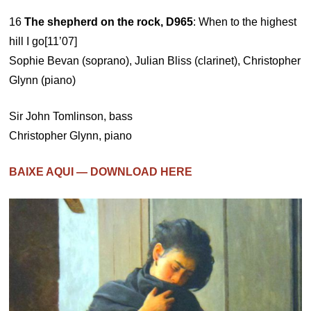
16
The shepherd on the rock, D965
: When to the highest
hill I go[11’07]
Sophie Bevan (soprano), Julian Bliss (clarinet), Christopher
Glynn (piano)
Sir John Tomlinson, bass
Christopher Glynn, piano
BAIXE AQUI — DOWNLOAD HERE