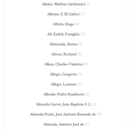
Aleñar, Mathías (atribuido)
(1)
Alfonso X (El Sabio)
(7)
Alfvén, Hugo
(2)
Ali-Zadeh, Franghiz
(2)
Alimonda, Heitor
(1)
Alison, Richard
(1)
Alkan, Charles-Valentin
(2)
Allegri, Gregorio
(5)
Allegri, Lorenzo
(1)
Allende, Pedro Humberto
(1)
Almeida Garret, João Baptista S. L.
(1)
Almeida Prado, José Antônio Rezende de
(11)
Almeida, Antônio José de
(1)