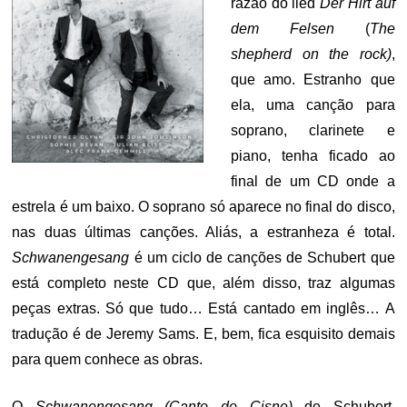
razão do lied
Der Hirt auf
dem Felsen
(
The
shepherd on the rock)
,
que amo. Estranho que
ela, uma canção para
soprano, clarinete e
piano, tenha ficado ao
final de um CD onde a
estrela é um baixo. O soprano só aparece no final do disco,
nas duas últimas canções. Aliás, a estranheza é total.
Schwanengesang
é um ciclo de canções de Schubert que
está completo neste CD que, além disso, traz algumas
peças extras. Só que tudo… Está cantado em inglês… A
tradução é de Jeremy Sams. E, bem, fica esquisito demais
para quem conhece as obras.
O
Schwanengesang (Canto do Cisne)
de Schubert,