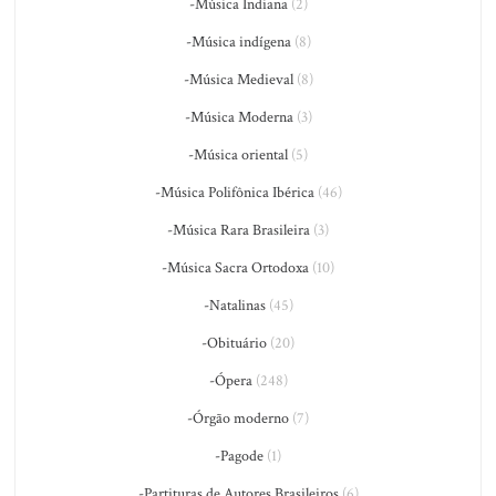
-Música Indiana
(2)
-Música indígena
(8)
-Música Medieval
(8)
-Música Moderna
(3)
-Música oriental
(5)
-Música Polifônica Ibérica
(46)
-Música Rara Brasileira
(3)
-Música Sacra Ortodoxa
(10)
-Natalinas
(45)
-Obituário
(20)
-Ópera
(248)
-Órgão moderno
(7)
-Pagode
(1)
-Partituras de Autores Brasileiros
(6)