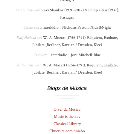
Passages
Adilson Assis
em
Ravi Shankar (1920-2012) & Philip Glass (1937):
Passages
Cássio
em
.: interlúdio :. Nicholas Payton: Nick@Night
Raif Haddad
em
W. A. Mozart (1756-1791): Réquiem, Exultate,
Jubilate (Berliner, Karajan / Dresden, Klee)
Cisco
em
.: interlúdio :. Joni Mitchell: Blue
Adilson Assis
em
W. A. Mozart (1756-1791): Réquiem, Exultate,
Jubilate (Berliner, Karajan / Dresden, Klee)
Blogs de Música
O Ser da Música
Music is the key
Classical Library
Chucrute com quiabo