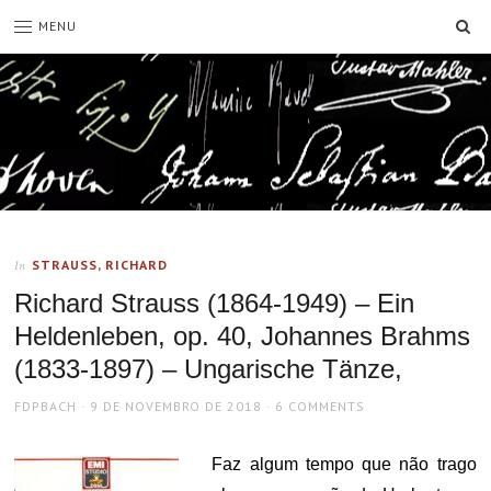
SE
MENU
STRAUSS, RICHARD
In
Richard Strauss (1864-1949) – Ein
Heldenleben, op. 40, Johannes Brahms
(1833-1897) – Ungarische Tänze,
AUTHOR
POSTED
FDPBACH
9 DE NOVEMBRO DE 2018
6 COMMENTS
ON
Faz algum tempo que não trago