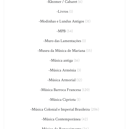
-Klezmer / Cabaret
(6)
-Livros
(1)
-Modinhas e Lundus Antigos
(31)
-MPB
(54)
-Muro das Lamentações
(1)
-Museu da Música de Mariana
(15)
-Música antiga
(16)
-Música Armênia
(3)
-Música Armorial
(12)
-Música Barroca Francesa
(120)
-Música Cipriota
(1)
-Música Colonial e Imperial Brasileira
(206)
-Música Contemporânea
(42)