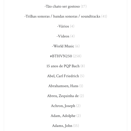
-Tão chato ser gostoso
(17)
-Trilhas sonoras / bandas sonoras / soundtracks
(41)
-Vários
(4)
-Vídeos
(4)
-World Music
(6)
#BTHVN250
(258)
15 anos de PQP Bach
(8)
Abel, Carl Friedrich
(5)
Abrahamsen, Hans
(1)
Abreu, Zequinha de
(2)
Achron, Joseph
(2)
Adam, Adolphe
(2)
Adams, John
(15)