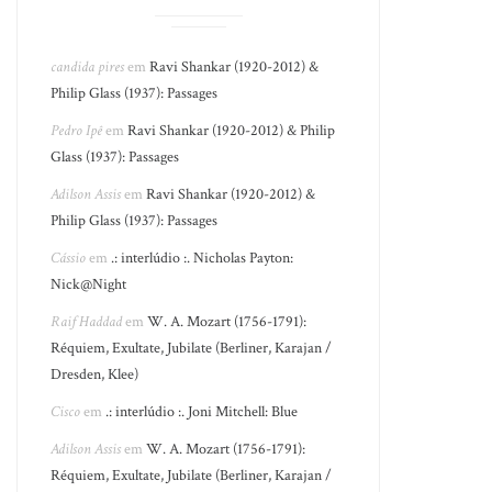
candida pires
em
Ravi Shankar (1920-2012) &
Philip Glass (1937): Passages
Pedro Ipê
em
Ravi Shankar (1920-2012) & Philip
Glass (1937): Passages
Adilson Assis
em
Ravi Shankar (1920-2012) &
Philip Glass (1937): Passages
Cássio
em
.: interlúdio :. Nicholas Payton:
Nick@Night
Raif Haddad
em
W. A. Mozart (1756-1791):
Réquiem, Exultate, Jubilate (Berliner, Karajan /
Dresden, Klee)
Cisco
em
.: interlúdio :. Joni Mitchell: Blue
Adilson Assis
em
W. A. Mozart (1756-1791):
Réquiem, Exultate, Jubilate (Berliner, Karajan /