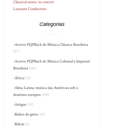
Classical music in concert
Laureate Conductors
Categorias
-Acervo PQPBach de Música Clássica Brasileira
(37)
-Acervo PQPBach de Música Colonial e Imperial
Brasileira
(186)
-África
(12)
-Alma Latina: música das Américas sob o
domínio europeu
(100)
-Artigos
(35)
-Balaio de gatos
(36)
-Bálcãs
(4)