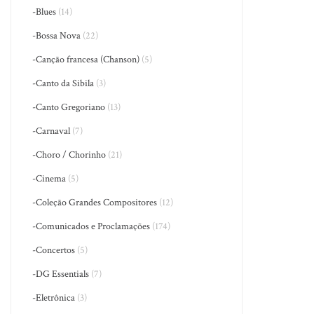
-Blues
(14)
-Bossa Nova
(22)
-Canção francesa (Chanson)
(5)
-Canto da Sibila
(3)
-Canto Gregoriano
(13)
-Carnaval
(7)
-Choro / Chorinho
(21)
-Cinema
(5)
-Coleção Grandes Compositores
(12)
-Comunicados e Proclamações
(174)
-Concertos
(5)
-DG Essentials
(7)
-Eletrônica
(3)