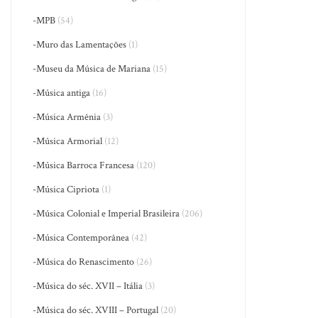
-MPB
(54)
-Muro das Lamentações
(1)
-Museu da Música de Mariana
(15)
-Música antiga
(16)
-Música Armênia
(3)
-Música Armorial
(12)
-Música Barroca Francesa
(120)
-Música Cipriota
(1)
-Música Colonial e Imperial Brasileira
(206)
-Música Contemporânea
(42)
-Música do Renascimento
(26)
-Música do séc. XVII – Itália
(3)
-Música do séc. XVIII – Portugal
(20)