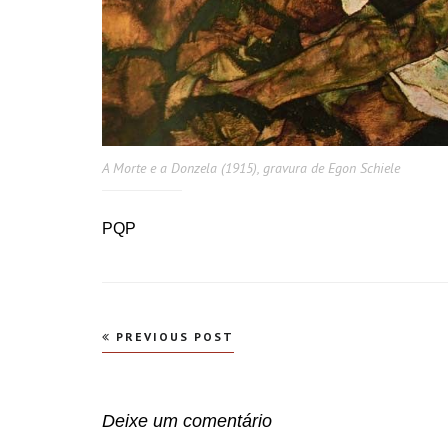
A Morte e a Donzela (1915), gravura de Egon Schiele
PQP
Navegação
PREVIOUS POST
de
Post
Deixe um comentário