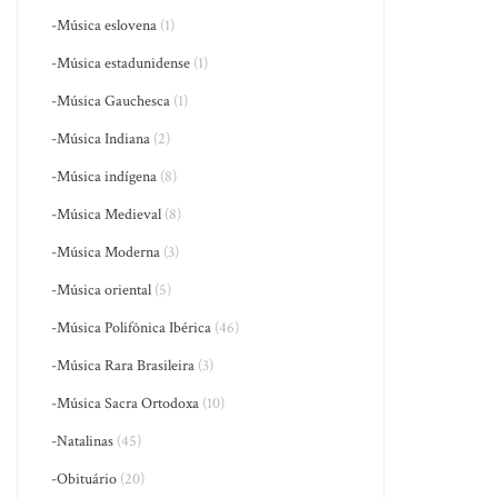
-Música eslovena
(1)
-Música estadunidense
(1)
-Música Gauchesca
(1)
-Música Indiana
(2)
-Música indígena
(8)
-Música Medieval
(8)
-Música Moderna
(3)
-Música oriental
(5)
-Música Polifônica Ibérica
(46)
-Música Rara Brasileira
(3)
-Música Sacra Ortodoxa
(10)
-Natalinas
(45)
-Obituário
(20)