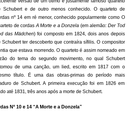
celente versão de um ótimo e justamente famoso quarteto
e Schubert e de outro menos conhecido. O quarteto de
rdas nº 14 em ré menor, conhecido popularmente como O
arteto de cordas
A Morte e a Donzela
(em alemão:
Der Tod
nd das Mädchen
) foi composto em 1824, dois anos depois
 Schubert ter descoberto que contraíra sífilis. O compositor
ntia que estava morrendo. O quarteto é assim nomeado em
azão do tema do segundo movimento, no qual Schubert
etomou de uma canção, um lied, escrito em 1817 com o
esmo título. É uma das obras-primas do período mais
aduro de Schubert. A primeira execução foi em 1826 em
ado até 1831, três anos após a morte de Schubert.
das Nº 10 e 14 “A Morte e a Donzela”