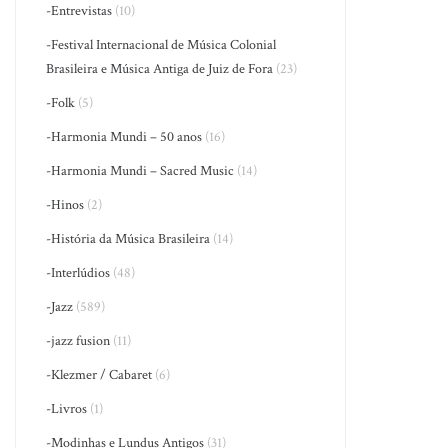
-Entrevistas
(10)
-Festival Internacional de Música Colonial
Brasileira e Música Antiga de Juiz de Fora
(23)
-Folk
(5)
-Harmonia Mundi – 50 anos
(16)
-Harmonia Mundi – Sacred Music
(14)
-Hinos
(2)
-História da Música Brasileira
(14)
-Interlúdios
(48)
-Jazz
(589)
-jazz fusion
(11)
-Klezmer / Cabaret
(6)
-Livros
(1)
-Modinhas e Lundus Antigos
(31)