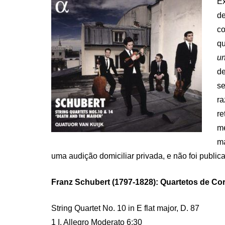
Ex
d
co
qu
u
de
se
r
r
m
m
uma audição domiciliar privada, e não foi public
Franz Schubert (1797-1828): Quartetos de Cor
String Quartet No. 10 in E flat major, D. 87
1 I. Allegro Moderato 6:30