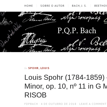
HOME
SOBRE O AUTOR
BACH, J. S.
BEETHOV
P.Q.P. Bach
SPOHR, LOUIS
In
Louis Spohr (1784-1859) –
Minor, op. 10, nº 11 in G 
RISOB
AUTHOR
POSTED
FDPBACH
4 DE OUTUBRO DE 2018
LEAVE A COMMENT