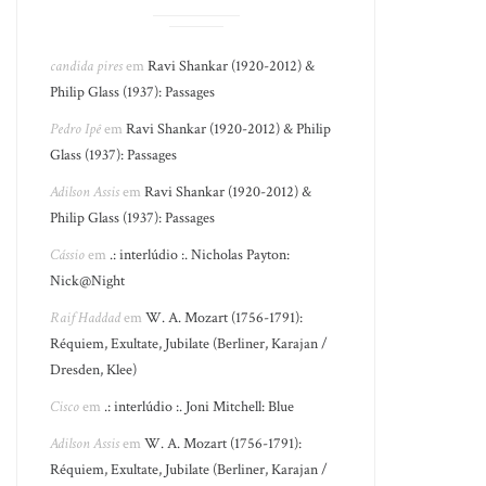
candida pires
em
Ravi Shankar (1920-2012) &
Philip Glass (1937): Passages
Pedro Ipê
em
Ravi Shankar (1920-2012) & Philip
Glass (1937): Passages
Adilson Assis
em
Ravi Shankar (1920-2012) &
Philip Glass (1937): Passages
Cássio
em
.: interlúdio :. Nicholas Payton:
Nick@Night
Raif Haddad
em
W. A. Mozart (1756-1791):
Réquiem, Exultate, Jubilate (Berliner, Karajan /
Dresden, Klee)
Cisco
em
.: interlúdio :. Joni Mitchell: Blue
Adilson Assis
em
W. A. Mozart (1756-1791):
Réquiem, Exultate, Jubilate (Berliner, Karajan /