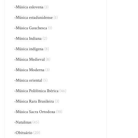
-Música eslovena
(1)
-Música estadunidense
(1)
-Música Gauchesca
(1)
-Música Indiana
(2)
-Música indígena
(8)
-Música Medieval
(8)
-Música Moderna
(3)
-Música oriental
(5)
-Música Polifônica Ibérica
(46)
-Música Rara Brasileira
(3)
-Música Sacra Ortodoxa
(10)
-Natalinas
(45)
-Obituário
(20)