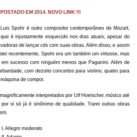
OSTADO EM 2014. NOVO LINK !!!
uis Spohr é outro compositor contemporâneo de Mozart,
ue é injustamente esquecido nos dias atuais, apesar do
vadoras de lançar cds com suas obras. Além disso, e assim
tei recentemente, Spohr era um também um virtuose, mas
ava em sucesso com ninguém menos que Paganini. Além de
baridade, com dezoito concertos para violino, quatro para
a máquina de compor.
 magnificamente interpretados por Ulf Hoelscher, músico até
or si só já é sinônimo de qualidade. Trarei outras obras
tem.
 I. Allegro moderato
 II. Adagio