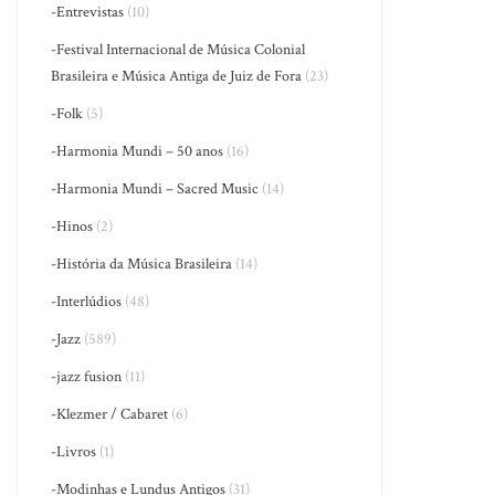
-Entrevistas
(10)
-Festival Internacional de Música Colonial
Brasileira e Música Antiga de Juiz de Fora
(23)
-Folk
(5)
-Harmonia Mundi – 50 anos
(16)
-Harmonia Mundi – Sacred Music
(14)
-Hinos
(2)
-História da Música Brasileira
(14)
-Interlúdios
(48)
-Jazz
(589)
-jazz fusion
(11)
-Klezmer / Cabaret
(6)
-Livros
(1)
-Modinhas e Lundus Antigos
(31)