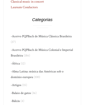
Classical music in concert
Laureate Conductors
Categorias
-Acervo PQPBach de Música Clássica Brasileira
(37)
-Acervo PQPBach de Música Colonial e Imperial
Brasileira
(186)
-África
(12)
-Alma Latina: música das Américas sob o
domínio europeu
(100)
-Artigos
(35)
-Balaio de gatos
(36)
-Bálcãs
(4)