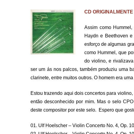
ON
CD ORIGINALMENTE P
Assim como Hummel, L
Haydn e Beethoven e q
esforço de algumas gra
como Hummel, que pos
do violino, e rivaliz
ser um ás nos palcos, também produziu uma bar
clarinete, entre muitos outros. O homem era um
Estou trazendo aqui dois concertos para violino,
então desconhecido por mim. Mas o selo CPO p
deste compositor por este selo. Espero que gos
01. Ulf Hoelscher – Violin Concerto No. 4, Op. 10
02. Ulf Hoelscher – Violin Concerto No. 4, Op. 10