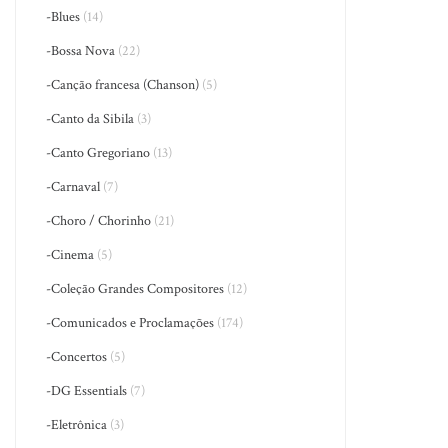
-Blues
(14)
-Bossa Nova
(22)
-Canção francesa (Chanson)
(5)
-Canto da Sibila
(3)
-Canto Gregoriano
(13)
-Carnaval
(7)
-Choro / Chorinho
(21)
-Cinema
(5)
-Coleção Grandes Compositores
(12)
-Comunicados e Proclamações
(174)
-Concertos
(5)
-DG Essentials
(7)
-Eletrônica
(3)