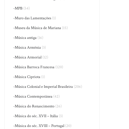
-MPB
(54)
-Muro das Lamentações
(1)
-Museu da Música de Mariana
(15)
-Música antiga
(16)
-Música Armênia
(3)
-Música Armorial
(12)
-Música Barroca Francesa
(120)
-Música Cipriota
(1)
-Música Colonial e Imperial Brasileira
(206)
-Música Contemporânea
(42)
-Música do Renascimento
(26)
-Música do séc. XVII – Itália
(3)
-Música do séc. XVIII – Portugal
(20)