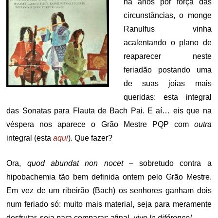
há anos por força das
circunstâncias, o monge
Ranulfus vinha
acalentando o plano de
reaparecer neste
feriadão postando uma
de suas joias mais
queridas: esta integral
das Sonatas para Flauta de Bach Pai. E aí… eis que na
véspera nos aparece o Grão Mestre PQP com
outra
integral (esta
aqui
). Que fazer?
Ora,
quod abundat non nocet
– sobretudo contra a
hipobachemia tão bem definida ontem pelo Grão Mestre.
Em vez de um ribeirão (Bach) os senhores ganham dois
num feriado só: muito mais material, seja para meramente
desfrutar, seja para comparar: afinal,
vive la diférence!