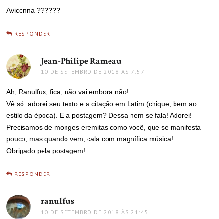
Avicenna ??????
RESPONDER
Jean-Philipe Rameau
disse:
10 DE SETEMBRO DE 2018 ÀS 7:57
Ah, Ranulfus, fica, não vai embora não!
Vê só: adorei seu texto e a citação em Latim (chique, bem ao
estilo da época). E a postagem? Dessa nem se fala! Adorei!
Precisamos de monges eremitas como você, que se manifesta
pouco, mas quando vem, cala com magnífica música!
Obrigado pela postagem!
RESPONDER
ranulfus
disse:
10 DE SETEMBRO DE 2018 ÀS 21:45