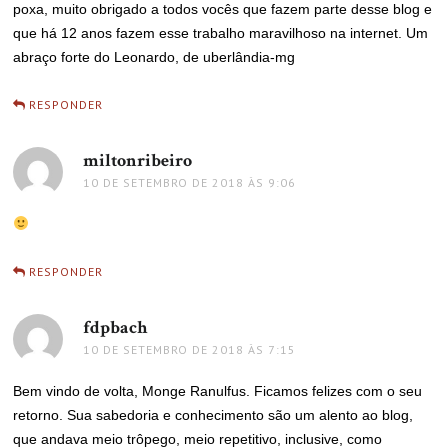
poxa, muito obrigado a todos vocês que fazem parte desse blog e
que há 12 anos fazem esse trabalho maravilhoso na internet. Um
abraço forte do Leonardo, de uberlândia-mg
RESPONDER
miltonribeiro
disse:
10 DE SETEMBRO DE 2018 ÀS 9:06
RESPONDER
fdpbach
disse:
10 DE SETEMBRO DE 2018 ÀS 7:15
Bem vindo de volta, Monge Ranulfus. Ficamos felizes com o seu
retorno. Sua sabedoria e conhecimento são um alento ao blog,
que andava meio trôpego, meio repetitivo, inclusive, como