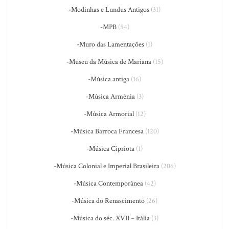
-Modinhas e Lundus Antigos
(31)
-MPB
(54)
-Muro das Lamentações
(1)
-Museu da Música de Mariana
(15)
-Música antiga
(16)
-Música Armênia
(3)
-Música Armorial
(12)
-Música Barroca Francesa
(120)
-Música Cipriota
(1)
-Música Colonial e Imperial Brasileira
(206)
-Música Contemporânea
(42)
-Música do Renascimento
(26)
-Música do séc. XVII – Itália
(3)