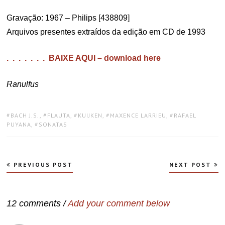
Gravação: 1967 – Philips [438809]
Arquivos presentes extraídos da edição em CD de 1993
. . . . . . . BAIXE AQUI – download here
Ranulfus
TAGS:
BACH J.S.
,
FLAUTA
,
KUIJKEN
,
MAXENCE LARRIEU
,
RAFAEL
PUYANA
,
SONATAS
Navegação
PREVIOUS POST
NEXT POST
de
Post
12 comments /
Add your comment below