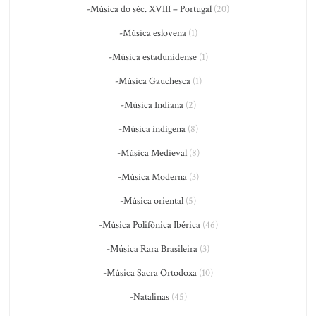
-Música do séc. XVIII – Portugal
(20)
-Música eslovena
(1)
-Música estadunidense
(1)
-Música Gauchesca
(1)
-Música Indiana
(2)
-Música indígena
(8)
-Música Medieval
(8)
-Música Moderna
(3)
-Música oriental
(5)
-Música Polifônica Ibérica
(46)
-Música Rara Brasileira
(3)
-Música Sacra Ortodoxa
(10)
-Natalinas
(45)