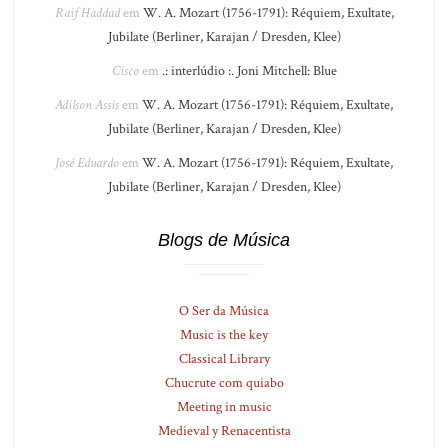
Raif Haddad
em
W. A. Mozart (1756-1791): Réquiem, Exultate,
Jubilate (Berliner, Karajan / Dresden, Klee)
Cisco
em
.: interlúdio :. Joni Mitchell: Blue
Adilson Assis
em
W. A. Mozart (1756-1791): Réquiem, Exultate,
Jubilate (Berliner, Karajan / Dresden, Klee)
José Eduardo
em
W. A. Mozart (1756-1791): Réquiem, Exultate,
Jubilate (Berliner, Karajan / Dresden, Klee)
Blogs de Música
O Ser da Música
Music is the key
Classical Library
Chucrute com quiabo
Meeting in music
Medieval y Renacentista