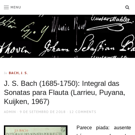
SE
MENU
BACH, J. S.
In
J. S. Bach (1685-1750): Integral das
Sonatas para Flauta (Larrieu, Puyana,
Kuijken, 1967)
AUTHOR
POSTED
ADMIN
9 DE SETEMBRO DE 2018
12 COMMENTS
ON
Parece piada: ausente