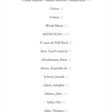
-Trilhas sonoras / bandas sonoras / soundtracks
(41)
-Vários
(4)
-Vídeos
(4)
-World Music
(6)
#BTHVN250
(258)
15 anos de PQP Bach
(8)
Abel, Carl Friedrich
(5)
Abrahamsen, Hans
(1)
Abreu, Zequinha de
(2)
Achron, Joseph
(2)
Adam, Adolphe
(2)
Adams, John
(15)
Addy, Obo
(1)
Adès, Thomas
(5)