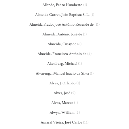
Allende, Pedro Humberto
(1)
Almeida Garret, João Baptista S. L.
(1)
Almeida Prado, José Antônio Rezende de
(11)
Almeida, Antônio José de
(1)
Almeida, Cussy de
(6)
Almeida, Francisco António de
(4)
Altenburg, Michael
(1)
Alvarenga, Manuel Inácio da Silva
(1)
Alves, J. Orlando
(1)
Alves, José
(5)
Alves, Mateus
(1)
Alwyn, William
(2)
Amaral Vieira, José Carlos
(13)