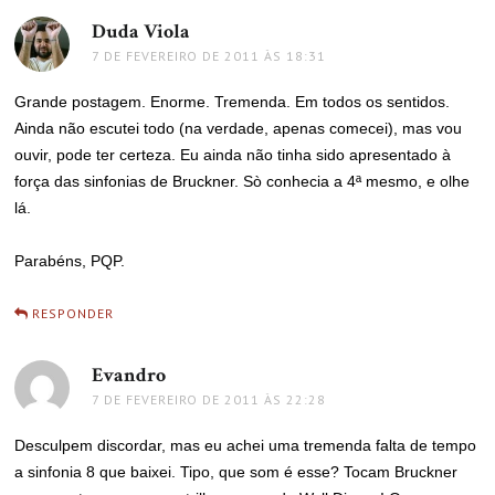
Duda Viola
disse:
7 DE FEVEREIRO DE 2011 ÀS 18:31
Grande postagem. Enorme. Tremenda. Em todos os sentidos.
Ainda não escutei todo (na verdade, apenas comecei), mas vou
ouvir, pode ter certeza. Eu ainda não tinha sido apresentado à
força das sinfonias de Bruckner. Sò conhecia a 4ª mesmo, e olhe
lá.
Parabéns, PQP.
RESPONDER
Evandro
disse:
7 DE FEVEREIRO DE 2011 ÀS 22:28
Desculpem discordar, mas eu achei uma tremenda falta de tempo
a sinfonia 8 que baixei. Tipo, que som é esse? Tocam Bruckner