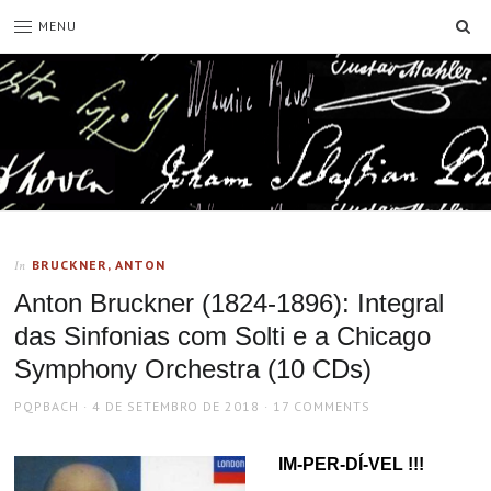
SE
MENU
BRUCKNER, ANTON
In
Anton Bruckner (1824-1896): Integral
das Sinfonias com Solti e a Chicago
Symphony Orchestra (10 CDs)
AUTHOR
POSTED
PQPBACH
4 DE SETEMBRO DE 2018
17 COMMENTS
ON
IM-PER-DÍ-VEL !!!