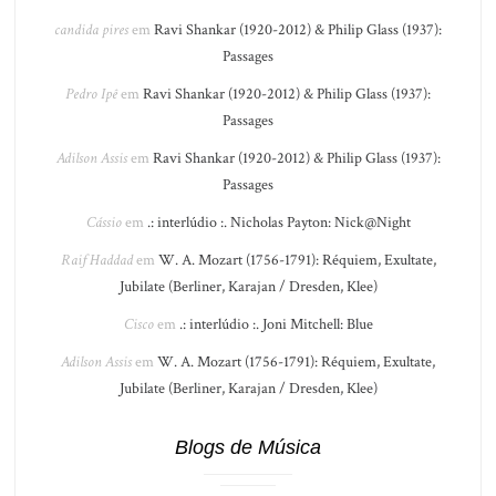
candida pires
em
Ravi Shankar (1920-2012) & Philip Glass (1937):
Passages
Pedro Ipê
em
Ravi Shankar (1920-2012) & Philip Glass (1937):
Passages
Adilson Assis
em
Ravi Shankar (1920-2012) & Philip Glass (1937):
Passages
Cássio
em
.: interlúdio :. Nicholas Payton: Nick@Night
Raif Haddad
em
W. A. Mozart (1756-1791): Réquiem, Exultate,
Jubilate (Berliner, Karajan / Dresden, Klee)
Cisco
em
.: interlúdio :. Joni Mitchell: Blue
Adilson Assis
em
W. A. Mozart (1756-1791): Réquiem, Exultate,
Jubilate (Berliner, Karajan / Dresden, Klee)
Blogs de Música