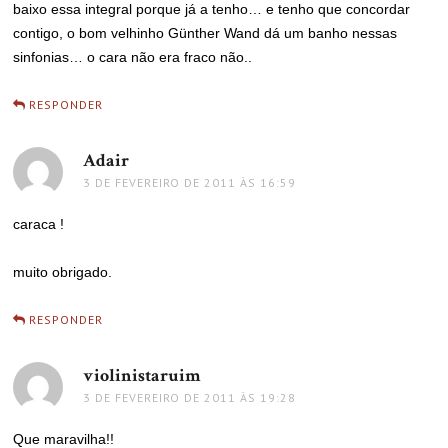
baixo essa integral porque já a tenho… e tenho que concordar
contigo, o bom velhinho Günther Wand dá um banho nessas
sinfonias… o cara não era fraco não..
RESPONDER
Adair
disse:
3 DE FEVEREIRO DE 2011 ÀS 16:59
caraca !
muito obrigado.
RESPONDER
violinistaruim
disse:
3 DE FEVEREIRO DE 2011 ÀS 19:28
Que maravilha!!