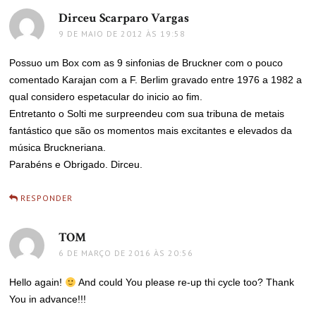
Dirceu Scarparo Vargas
disse:
9 DE MAIO DE 2012 ÀS 19:58
Possuo um Box com as 9 sinfonias de Bruckner com o pouco
comentado Karajan com a F. Berlim gravado entre 1976 a 1982 a
qual considero espetacular do inicio ao fim.
Entretanto o Solti me surpreendeu com sua tribuna de metais
fantástico que são os momentos mais excitantes e elevados da
música Bruckneriana.
Parabéns e Obrigado. Dirceu.
RESPONDER
TOM
disse:
6 DE MARÇO DE 2016 ÀS 20:56
Hello again!
And could You please re-up thi cycle too? Thank
You in advance!!!