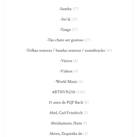
-Samba
(17)
-Sei lá
(13)
-Tango
(17)
-Tão chato ser gostoso
(17)
-Trilhas sonoras / bandas sonoras / soundtracks
(41)
-Vários
(4)
-Vídeos
(4)
-World Music
(6)
#BTHVN250
(258)
15 anos de PQP Bach
(8)
Abel, Carl Friedrich
(5)
Abrahamsen, Hans
(1)
Abreu, Zequinha de
(2)