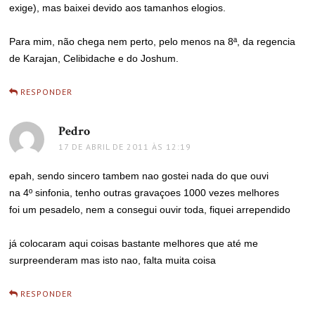
exige), mas baixei devido aos tamanhos elogios.
Para mim, não chega nem perto, pelo menos na 8ª, da regencia
de Karajan, Celibidache e do Joshum.
RESPONDER
Pedro
disse:
17 DE ABRIL DE 2011 ÀS 12:19
epah, sendo sincero tambem nao gostei nada do que ouvi
na 4º sinfonia, tenho outras gravaçoes 1000 vezes melhores
foi um pesadelo, nem a consegui ouvir toda, fiquei arrependido
já colocaram aqui coisas bastante melhores que até me
surpreenderam mas isto nao, falta muita coisa
RESPONDER