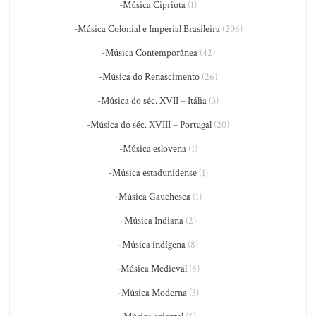
-Música Cipriota
(1)
-Música Colonial e Imperial Brasileira
(206)
-Música Contemporânea
(42)
-Música do Renascimento
(26)
-Música do séc. XVII – Itália
(3)
-Música do séc. XVIII – Portugal
(20)
-Música eslovena
(1)
-Música estadunidense
(1)
-Música Gauchesca
(1)
-Música Indiana
(2)
-Música indígena
(8)
-Música Medieval
(8)
-Música Moderna
(3)