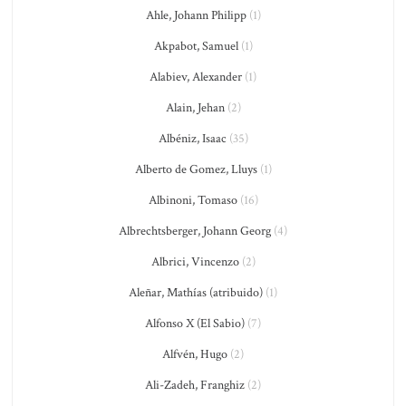
Ahle, Johann Philipp
(1)
Akpabot, Samuel
(1)
Alabiev, Alexander
(1)
Alain, Jehan
(2)
Albéniz, Isaac
(35)
Alberto de Gomez, Lluys
(1)
Albinoni, Tomaso
(16)
Albrechtsberger, Johann Georg
(4)
Albrici, Vincenzo
(2)
Aleñar, Mathías (atribuido)
(1)
Alfonso X (El Sabio)
(7)
Alfvén, Hugo
(2)
Ali-Zadeh, Franghiz
(2)