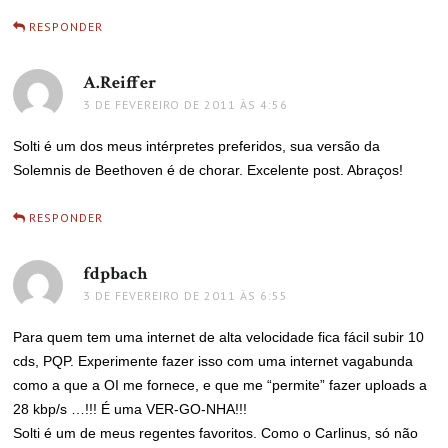
RESPONDER
A.Reiffer
disse:
3 DE FEVEREIRO DE 2011 ÀS 4:56
Solti é um dos meus intérpretes preferidos, sua versão da
Solemnis de Beethoven é de chorar. Excelente post. Abraços!
RESPONDER
fdpbach
disse:
3 DE FEVEREIRO DE 2011 ÀS 6:55
Para quem tem uma internet de alta velocidade fica fácil subir 10
cds, PQP. Experimente fazer isso com uma internet vagabunda
como a que a OI me fornece, e que me “permite” fazer uploads a
28 kbp/s …!!! É uma VER-GO-NHA!!!
Solti é um de meus regentes favoritos. Como o Carlinus, só não