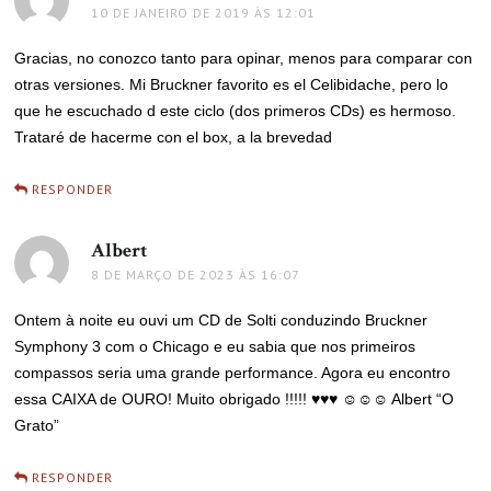
10 DE JANEIRO DE 2019 ÀS 12:01
Gracias, no conozco tanto para opinar, menos para comparar con
otras versiones. Mi Bruckner favorito es el Celibidache, pero lo
que he escuchado d este ciclo (dos primeros CDs) es hermoso.
Trataré de hacerme con el box, a la brevedad
RESPONDER
Albert
disse:
8 DE MARÇO DE 2023 ÀS 16:07
Ontem à noite eu ouvi um CD de Solti conduzindo Bruckner
Symphony 3 com o Chicago e eu sabia que nos primeiros
compassos seria uma grande performance. Agora eu encontro
essa CAIXA de OURO! Muito obrigado !!!!! ♥♥♥ ☺☺☺ Albert “O
Grato”
RESPONDER