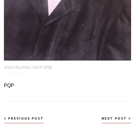
Anton Bruckner (1824-1896)
PQP
Navegação
PREVIOUS POST
NEXT POST
de
Post