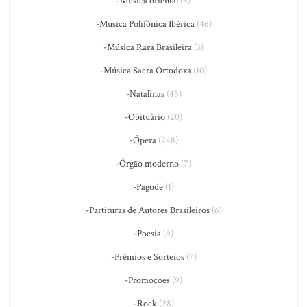
-Música oriental
(5)
-Música Polifônica Ibérica
(46)
-Música Rara Brasileira
(3)
-Música Sacra Ortodoxa
(10)
-Natalinas
(45)
-Obituário
(20)
-Ópera
(248)
-Órgão moderno
(7)
-Pagode
(1)
-Partituras de Autores Brasileiros
(6)
-Poesia
(9)
-Prêmios e Sorteios
(7)
-Promoções
(9)
-Rock
(28)