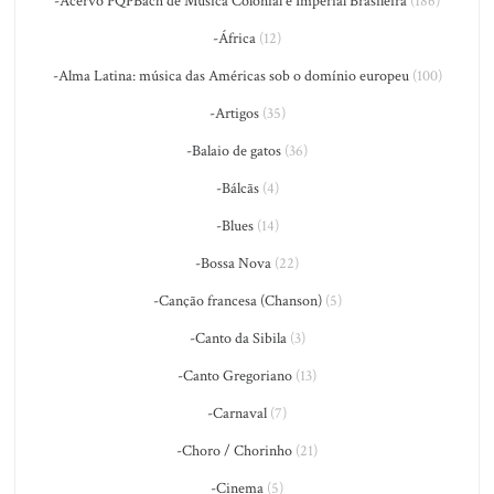
-Acervo PQPBach de Música Colonial e Imperial Brasileira
(186)
-África
(12)
-Alma Latina: música das Américas sob o domínio europeu
(100)
-Artigos
(35)
-Balaio de gatos
(36)
-Bálcãs
(4)
-Blues
(14)
-Bossa Nova
(22)
-Canção francesa (Chanson)
(5)
-Canto da Sibila
(3)
-Canto Gregoriano
(13)
-Carnaval
(7)
-Choro / Chorinho
(21)
-Cinema
(5)