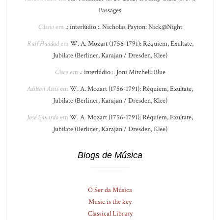
Passages
Cássio
em
.: interlúdio :. Nicholas Payton: Nick@Night
Raif Haddad
em
W. A. Mozart (1756-1791): Réquiem, Exultate,
Jubilate (Berliner, Karajan / Dresden, Klee)
Cisco
em
.: interlúdio :. Joni Mitchell: Blue
Adilson Assis
em
W. A. Mozart (1756-1791): Réquiem, Exultate,
Jubilate (Berliner, Karajan / Dresden, Klee)
José Eduardo
em
W. A. Mozart (1756-1791): Réquiem, Exultate,
Jubilate (Berliner, Karajan / Dresden, Klee)
Blogs de Música
O Ser da Música
Music is the key
Classical Library