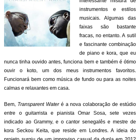
interessante mistura de
instrumentos e estilos
musicais. Algumas das
faixas são bastante
fracas, no entanto. A sutil
e fascinante combinação
de piano e kora, que eu
nunca tinha ouvido antes, funciona bem e também é ótimo
ouvir o koto, um dos meus instrumentos favoritos.
Funcionará bem como música de fundo ou para as noites
calmas e relaxantes em casa.
Bem,
Transparent Water
é a nova colaboração de estúdio
entre o guitarrista e pianista Omar Sosa, sete vezes
indicado ao Grammy, e o cantor senegalês e mestre de
kora Seckou Keita, que reside em Londres. A ideia do
projeto surgiu de um improviso casual da dupla em 2012