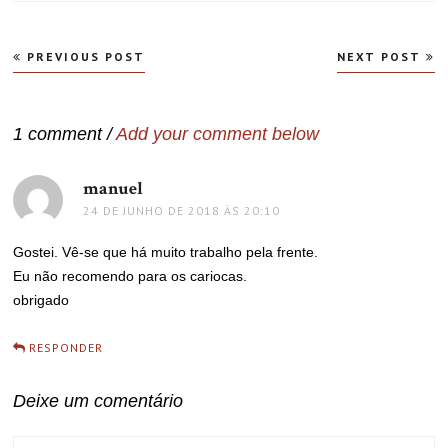
Navegação
PREVIOUS POST
NEXT POST
de
Post
1 comment /
Add your comment below
manuel
disse:
24 DE JUNHO DE 2018 ÀS 20:10
Gostei. Vê-se que há muito trabalho pela frente.
Eu não recomendo para os cariocas.
obrigado
RESPONDER
Deixe um comentário
COMMENT