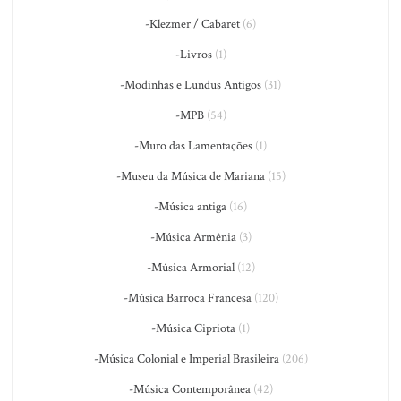
-Klezmer / Cabaret
(6)
-Livros
(1)
-Modinhas e Lundus Antigos
(31)
-MPB
(54)
-Muro das Lamentações
(1)
-Museu da Música de Mariana
(15)
-Música antiga
(16)
-Música Armênia
(3)
-Música Armorial
(12)
-Música Barroca Francesa
(120)
-Música Cipriota
(1)
-Música Colonial e Imperial Brasileira
(206)
-Música Contemporânea
(42)