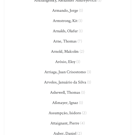
Arkhangelsky, Alexander Andreyevich
(1)
Armando, Jorge
(1)
Armstrong, Kit
(1)
Arnalds, Olafur
(1)
Arne, Thomas
(7)
Arnold, Malcolm
(2)
Arósio, Eloy
(1)
Arriaga, Juan Crisostomo
(3)
Arvelos, Januário da Silva
(1)
Ashewell, Thomas
(1)
Aßmayer, Ignaz
(1)
Assumpção, Isidoro
(2)
Attaignant, Pierre
(4)
Auber, Daniel
(2)