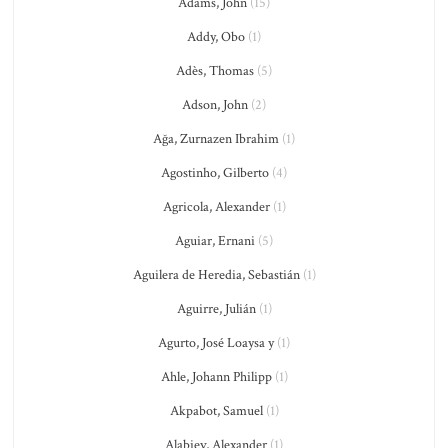
Adams, John
(15)
Addy, Obo
(1)
Adès, Thomas
(5)
Adson, John
(2)
Ağa, Zurnazen Ibrahim
(1)
Agostinho, Gilberto
(4)
Agricola, Alexander
(1)
Aguiar, Ernani
(5)
Aguilera de Heredia, Sebastián
(1)
Aguirre, Julián
(1)
Agurto, José Loaysa y
(1)
Ahle, Johann Philipp
(1)
Akpabot, Samuel
(1)
Alabiev, Alexander
(1)