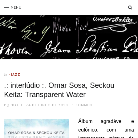
SE
MENU
-JAZZ
In
.: interlúdio :. Omar Sosa, Seckou
Keita: Transparent Water
AUTHOR
POSTED
PQPBACH
24 DE JUNHO DE 2018
1 COMMENT
ON
Álbum agradável e
eufônico, com uma