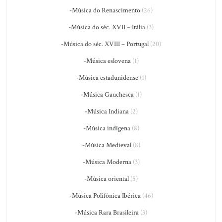
-Música do Renascimento
(26)
-Música do séc. XVII – Itália
(3)
-Música do séc. XVIII – Portugal
(20)
-Música eslovena
(1)
-Música estadunidense
(1)
-Música Gauchesca
(1)
-Música Indiana
(2)
-Música indígena
(8)
-Música Medieval
(8)
-Música Moderna
(3)
-Música oriental
(5)
-Música Polifônica Ibérica
(46)
-Música Rara Brasileira
(3)