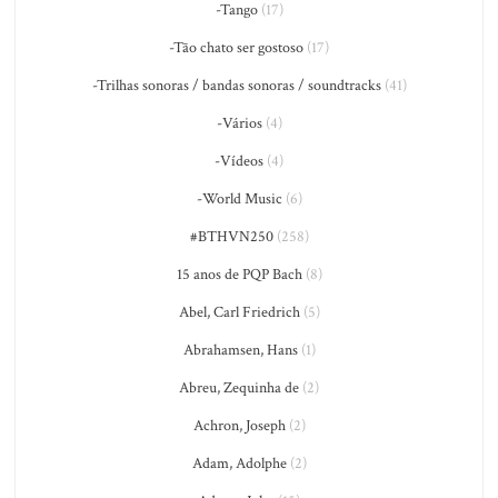
-Tango
(17)
-Tão chato ser gostoso
(17)
-Trilhas sonoras / bandas sonoras / soundtracks
(41)
-Vários
(4)
-Vídeos
(4)
-World Music
(6)
#BTHVN250
(258)
15 anos de PQP Bach
(8)
Abel, Carl Friedrich
(5)
Abrahamsen, Hans
(1)
Abreu, Zequinha de
(2)
Achron, Joseph
(2)
Adam, Adolphe
(2)