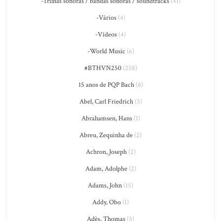
-Trilhas sonoras / bandas sonoras / soundtracks
(41)
-Vários
(4)
-Vídeos
(4)
-World Music
(6)
#BTHVN250
(258)
15 anos de PQP Bach
(8)
Abel, Carl Friedrich
(5)
Abrahamsen, Hans
(1)
Abreu, Zequinha de
(2)
Achron, Joseph
(2)
Adam, Adolphe
(2)
Adams, John
(15)
Addy, Obo
(1)
Adès, Thomas
(5)