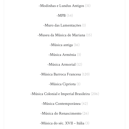
-Modinhas e Lundus Antigos
(31)
-MPB
(54)
-Muro das Lamentações
(1)
-Museu da Música de Mariana
(15)
-Música antiga
(16)
-Música Armênia
(3)
-Música Armorial
(12)
-Música Barroca Francesa
(120)
-Música Cipriota
(1)
-Música Colonial e Imperial Brasileira
(206)
-Música Contemporânea
(42)
-Música do Renascimento
(26)
-Música do séc. XVII – Itália
(3)