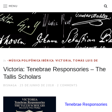
SE
MENU
-MÚSICA POLIFÔNICA IBÉRICA
,
VICTORIA, TOMÁS LUIS DE
In
Victoria: Tenebrae Responsories – The
Tallis Scholars
AUTHOR
POSTED
BISNAGA
25 DE JUNHO DE 2018
2 COMMENTS
ON
Tenebrae Responsories