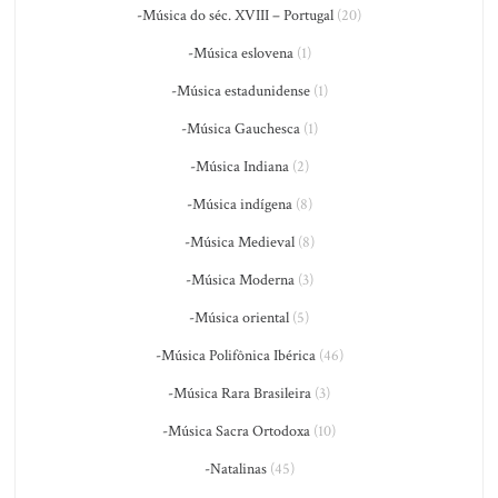
-Música do séc. XVIII – Portugal
(20)
-Música eslovena
(1)
-Música estadunidense
(1)
-Música Gauchesca
(1)
-Música Indiana
(2)
-Música indígena
(8)
-Música Medieval
(8)
-Música Moderna
(3)
-Música oriental
(5)
-Música Polifônica Ibérica
(46)
-Música Rara Brasileira
(3)
-Música Sacra Ortodoxa
(10)
-Natalinas
(45)