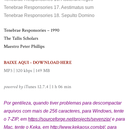
Tenebrae Responsories 17. Aestimatus sum
Tenebrae Responsories 18. Sepulto Domino
Tenebrae Responsories – 1990
The Tallis Scholars
Maestro Peter Phillips
.
BAIXE AQUI – DOWNLOAD HERE
MP3 | 320 kbps | 149 MB
.
powered by
iTunes 12.7.4 | 1 h 06 min
.
Por gentileza, quando tiver problemas para descompactar
arquivos com mais de 256 caracteres, para Windows, tente
o 7-ZIP, em
https://sourceforge.net/projects/sevenzip/
e p
ara
Mac, tente o Keka, em
http://www.kekaosx.com/pt/
, para