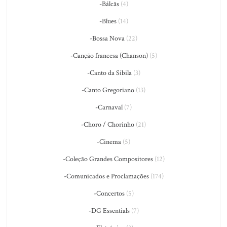
-Bálcãs
(4)
-Blues
(14)
-Bossa Nova
(22)
-Canção francesa (Chanson)
(5)
-Canto da Sibila
(3)
-Canto Gregoriano
(13)
-Carnaval
(7)
-Choro / Chorinho
(21)
-Cinema
(5)
-Coleção Grandes Compositores
(12)
-Comunicados e Proclamações
(174)
-Concertos
(5)
-DG Essentials
(7)