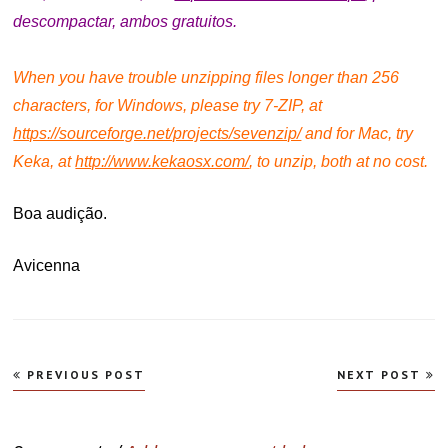
descompactar, ambos gratuitos.
.
When you have trouble unzipping files longer than 256
characters, for Windows, please try 7-ZIP, at
https://sourceforge.net/projects/sevenzip/
and f
or Mac, try
Keka, at
http://www.kekaosx.com/
, to unzip, both at no cost.
Boa audição.
Avicenna
Navegação
PREVIOUS POST
NEXT POST
de
Post