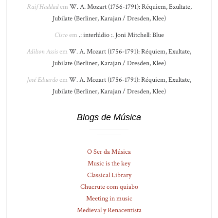
Raif Haddad
em
W. A. Mozart (1756-1791): Réquiem, Exultate,
Jubilate (Berliner, Karajan / Dresden, Klee)
Cisco
em
.: interlúdio :. Joni Mitchell: Blue
Adilson Assis
em
W. A. Mozart (1756-1791): Réquiem, Exultate,
Jubilate (Berliner, Karajan / Dresden, Klee)
José Eduardo
em
W. A. Mozart (1756-1791): Réquiem, Exultate,
Jubilate (Berliner, Karajan / Dresden, Klee)
Blogs de Música
O Ser da Música
Music is the key
Classical Library
Chucrute com quiabo
Meeting in music
Medieval y Renacentista