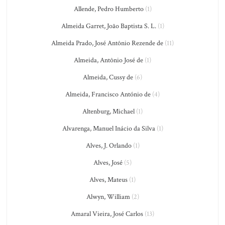
Allende, Pedro Humberto
(1)
Almeida Garret, João Baptista S. L.
(1)
Almeida Prado, José Antônio Rezende de
(11)
Almeida, Antônio José de
(1)
Almeida, Cussy de
(6)
Almeida, Francisco António de
(4)
Altenburg, Michael
(1)
Alvarenga, Manuel Inácio da Silva
(1)
Alves, J. Orlando
(1)
Alves, José
(5)
Alves, Mateus
(1)
Alwyn, William
(2)
Amaral Vieira, José Carlos
(13)