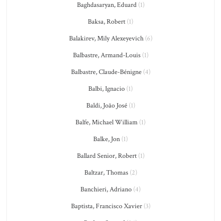
Baghdasaryan, Eduard
(1)
Baksa, Robert
(1)
Balakirev, Mily Alexeyevich
(6)
Balbastre, Armand-Louis
(1)
Balbastre, Claude-Bénigne
(4)
Balbi, Ignacio
(1)
Baldi, João José
(1)
Balfe, Michael William
(1)
Balke, Jon
(1)
Ballard Senior, Robert
(1)
Baltzar, Thomas
(2)
Banchieri, Adriano
(4)
Baptista, Francisco Xavier
(3)