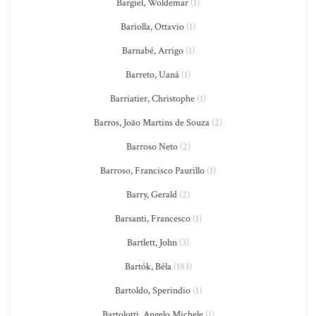
Bargiel, Woldemar
(1)
Bariolla, Ottavio
(1)
Barnabé, Arrigo
(1)
Barreto, Uaná
(1)
Barriatier, Christophe
(1)
Barros, João Martins de Souza
(2)
Barroso Neto
(2)
Barroso, Francisco Paurillo
(1)
Barry, Gerald
(2)
Barsanti, Francesco
(1)
Bartlett, John
(3)
Bartók, Béla
(183)
Bartoldo, Sperindio
(1)
Bartolotti, Angelo Michele
(1)