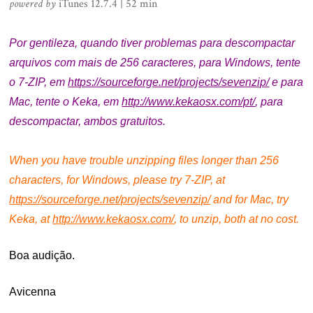
powered by
iTunes 12.7.4 | 52 min
.
Por gentileza, quando tiver problemas para descompactar
arquivos com mais de 256 caracteres, para Windows, tente
o 7-ZIP, em
https://sourceforge.net/projects/sevenzip/
e p
ara
Mac, tente o Keka, em
http://www.kekaosx.com/pt/
, para
descompactar, ambos gratuitos.
.
When you have trouble unzipping files longer than 256
characters, for Windows, please try 7-ZIP, at
https://sourceforge.net/projects/sevenzip/
and f
or Mac, try
Keka, at
http://www.kekaosx.com/
, to unzip, both at no cost.
Boa audição.
Avicenna