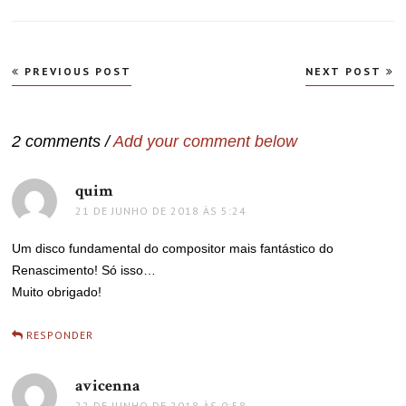
Navegação
PREVIOUS POST
NEXT POST
de
Post
2 comments /
Add your comment below
quim
disse:
21 DE JUNHO DE 2018 ÀS 5:24
Um disco fundamental do compositor mais fantástico do
Renascimento! Só isso…
Muito obrigado!
RESPONDER
avicenna
disse:
22 DE JUNHO DE 2018 ÀS 0:58