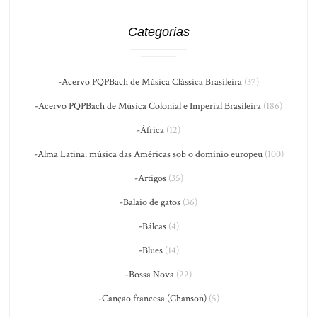
Categorias
-Acervo PQPBach de Música Clássica Brasileira
(37)
-Acervo PQPBach de Música Colonial e Imperial Brasileira
(186)
-África
(12)
-Alma Latina: música das Américas sob o domínio europeu
(100)
-Artigos
(35)
-Balaio de gatos
(36)
-Bálcãs
(4)
-Blues
(14)
-Bossa Nova
(22)
-Canção francesa (Chanson)
(5)