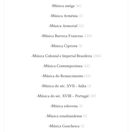
-Música antiga
(16)
-Música Armênia
(3)
-Música Armorial
(12)
-Música Barroca Francesa
(120)
-Música Cipriota
(1)
-Música Colonial e Imperial Brasileira
(206)
-Música Contemporânea
(42)
-Música do Renascimento
(26)
-Música do séc. XVII – Itália
(3)
-Música do séc. XVIII – Portugal
(20)
-Música eslovena
(1)
-Música estadunidense
(1)
-Música Gauchesca
(1)