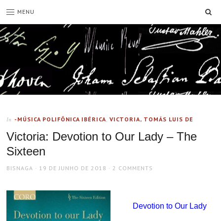
SE
MENU
-MÚSICA POLIFÔNICA IBÉRICA
,
VICTORIA, TOMÁS LUIS DE
In
Victoria: Devotion to Our Lady – The
Sixteen
AUTHOR
POSTED
BISNAGA
19 DE JUNHO DE 2018
2 COMMENTS
ON
Devotion to Our Lady