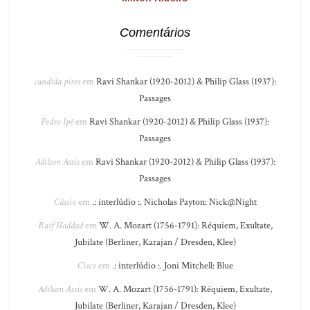
Comentários
candida pires
em
Ravi Shankar (1920-2012) & Philip Glass (1937):
Passages
Pedro Ipê
em
Ravi Shankar (1920-2012) & Philip Glass (1937):
Passages
Adilson Assis
em
Ravi Shankar (1920-2012) & Philip Glass (1937):
Passages
Cássio
em
.: interlúdio :. Nicholas Payton: Nick@Night
Raif Haddad
em
W. A. Mozart (1756-1791): Réquiem, Exultate,
Jubilate (Berliner, Karajan / Dresden, Klee)
Cisco
em
.: interlúdio :. Joni Mitchell: Blue
Adilson Assis
em
W. A. Mozart (1756-1791): Réquiem, Exultate,
Jubilate (Berliner, Karajan / Dresden, Klee)