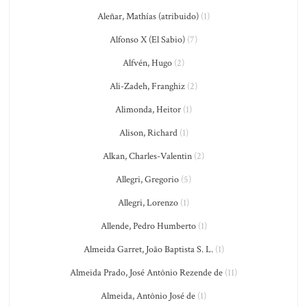
Aleñar, Mathías (atribuido)
(1)
Alfonso X (El Sabio)
(7)
Alfvén, Hugo
(2)
Ali-Zadeh, Franghiz
(2)
Alimonda, Heitor
(1)
Alison, Richard
(1)
Alkan, Charles-Valentin
(2)
Allegri, Gregorio
(5)
Allegri, Lorenzo
(1)
Allende, Pedro Humberto
(1)
Almeida Garret, João Baptista S. L.
(1)
Almeida Prado, José Antônio Rezende de
(11)
Almeida, Antônio José de
(1)