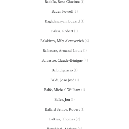
Badalla, Rosa Giacinta
(1)
Baden Powell
(2)
Baghdasaryan, Eduard
(1)
Baksa, Robert
(1)
Balakirev, Mily Alexeyevich
(6)
Balbastre, Armand-Louis
(1)
Balbastre, Claude-Bénigne
(4)
Balbi, Ignacio
(1)
Baldi, João José
(1)
Balfe, Michael William
(1)
Balke, Jon
(1)
Ballard Senior, Robert
(1)
Baltzar, Thomas
(2)
Banchieri, Adriano
(4)