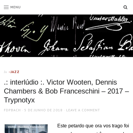
SE
MENU
-JAZZ
In
.: interlúdio :. Victor Wooten, Dennis
Chambers & Bob Franceschini – 2017 –
Trypnotyx
AUTHOR
POSTED
FDPBACH
5 DE JUNHO DE 2018
LEAVE A COMMENT
ON
Este petardo que ora vos trago foi