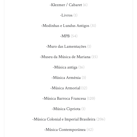
-Klezmer / Cabaret
(6)
-Livros
(1)
-Modinhas e Lundus Antigos
(31)
-MPB
(54)
-Muro das Lamentações
(1)
-Museu da Música de Mariana
(15)
-Música antiga
(16)
-Música Armênia
(3)
-Música Armorial
(12)
-Música Barroca Francesa
(120)
-Música Cipriota
(1)
-Música Colonial e Imperial Brasileira
(206)
-Música Contemporânea
(42)