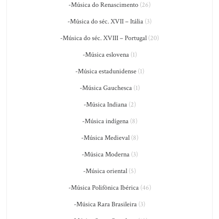
-Música do Renascimento
(26)
-Música do séc. XVII – Itália
(3)
-Música do séc. XVIII – Portugal
(20)
-Música eslovena
(1)
-Música estadunidense
(1)
-Música Gauchesca
(1)
-Música Indiana
(2)
-Música indígena
(8)
-Música Medieval
(8)
-Música Moderna
(3)
-Música oriental
(5)
-Música Polifônica Ibérica
(46)
-Música Rara Brasileira
(3)