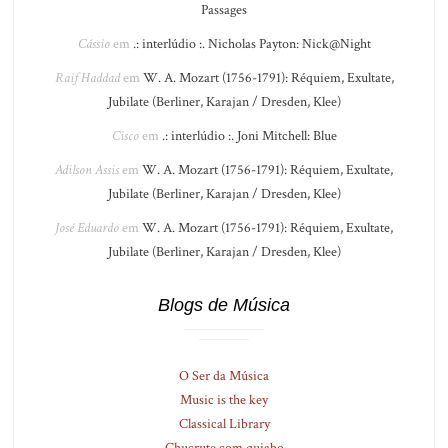
Passages
Cássio
em
.: interlúdio :. Nicholas Payton: Nick@Night
Raif Haddad
em
W. A. Mozart (1756-1791): Réquiem, Exultate,
Jubilate (Berliner, Karajan / Dresden, Klee)
Cisco
em
.: interlúdio :. Joni Mitchell: Blue
Adilson Assis
em
W. A. Mozart (1756-1791): Réquiem, Exultate,
Jubilate (Berliner, Karajan / Dresden, Klee)
José Eduardo
em
W. A. Mozart (1756-1791): Réquiem, Exultate,
Jubilate (Berliner, Karajan / Dresden, Klee)
Blogs de Música
O Ser da Música
Music is the key
Classical Library
Chucrute com quiabo