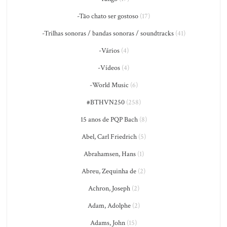
-Tão chato ser gostoso
(17)
-Trilhas sonoras / bandas sonoras / soundtracks
(41)
-Vários
(4)
-Vídeos
(4)
-World Music
(6)
#BTHVN250
(258)
15 anos de PQP Bach
(8)
Abel, Carl Friedrich
(5)
Abrahamsen, Hans
(1)
Abreu, Zequinha de
(2)
Achron, Joseph
(2)
Adam, Adolphe
(2)
Adams, John
(15)