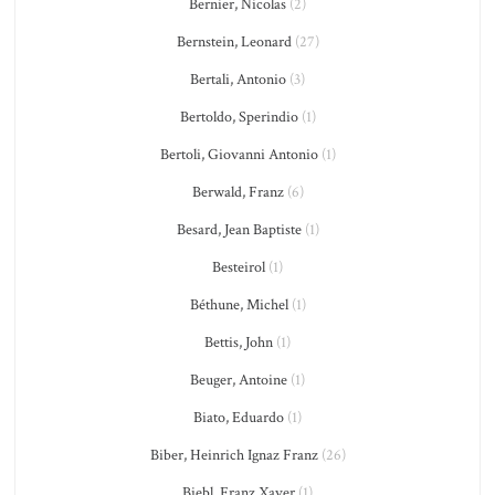
Bernier, Nicolas
(2)
Bernstein, Leonard
(27)
Bertali, Antonio
(3)
Bertoldo, Sperindio
(1)
Bertoli, Giovanni Antonio
(1)
Berwald, Franz
(6)
Besard, Jean Baptiste
(1)
Besteirol
(1)
Béthune, Michel
(1)
Bettis, John
(1)
Beuger, Antoine
(1)
Biato, Eduardo
(1)
Biber, Heinrich Ignaz Franz
(26)
Biebl, Franz Xaver
(1)