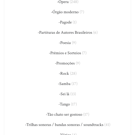
-Ópera
(248)
-Órgão moderno
(7)
-Pagode
(1)
-Partituras de Autores Brasileiros
(6)
-Poesia
(9)
-Prêmios e Sorteios
(7)
-Promoções
(9)
-Rock
(28)
-Samba
(17)
-Sei lá
(13)
-Tango
(17)
-Tão chato ser gostoso
(17)
-Trilhas sonoras / bandas sonoras / soundtracks
(41)
-Vários
(4)