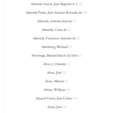
Almeida Garret, João Baptista S. L.
(1)
Almeida Prado, José Antônio Rezende de
(11)
Almeida, Antônio José de
(1)
Almeida, Cussy de
(6)
Almeida, Francisco António de
(4)
Altenburg, Michael
(1)
Alvarenga, Manuel Inácio da Silva
(1)
Alves, J. Orlando
(1)
Alves, José
(5)
Alves, Mateus
(1)
Alwyn, William
(2)
Amaral Vieira, José Carlos
(13)
Amat, José
(1)