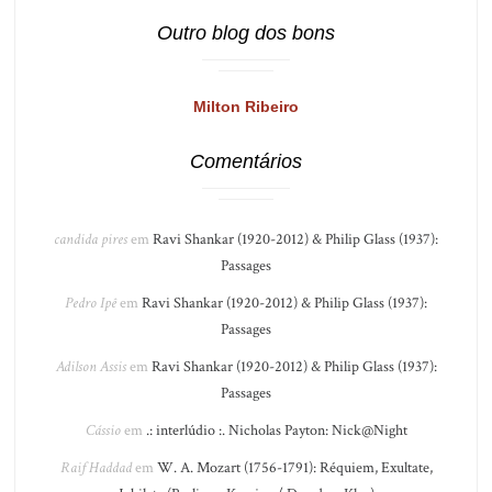
Outro blog dos bons
Milton Ribeiro
Comentários
candida pires
em
Ravi Shankar (1920-2012) & Philip Glass (1937):
Passages
Pedro Ipê
em
Ravi Shankar (1920-2012) & Philip Glass (1937):
Passages
Adilson Assis
em
Ravi Shankar (1920-2012) & Philip Glass (1937):
Passages
Cássio
em
.: interlúdio :. Nicholas Payton: Nick@Night
Raif Haddad
em
W. A. Mozart (1756-1791): Réquiem, Exultate,