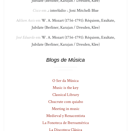
Jubilate (Berliner, Karajan / Dresden, Klee)
Cisco
em
.: interlúdio :. Joni Mitchell: Blue
Adilson Assis
em
W. A. Mozart (1756-1791): Réquiem, Exultate,
Jubilate (Berliner, Karajan / Dresden, Klee)
José Eduardo
em
W. A. Mozart (1756-1791): Réquiem, Exultate,
Jubilate (Berliner, Karajan / Dresden, Klee)
Blogs de Música
O Ser da Música
Music is the key
Classical Library
Chucrute com quiabo
Meeting in music
Medieval y Renacentista
La Fonoteca de Iberoamérica
La Discoteca Clásica