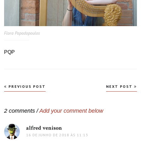
Flora Papadopoulos
PQP
Navegação
PREVIOUS POST
NEXT POST
de
Post
2 comments /
Add your comment below
alfred venison
disse:
16 DE JUNHO DE 2018 ÀS 11:13