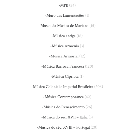
-MPB
(54)
-Muro das Lamentações
(1)
-Museu da Música de Mariana
(15)
-Música antiga
(16)
-Música Armênia
(3)
-Música Armorial
(12)
-Música Barroca Francesa
(120)
-Música Cipriota
(1)
-Música Colonial e Imperial Brasileira
(206)
-Música Contemporânea
(42)
-Música do Renascimento
(26)
-Música do séc. XVII – Itália
(3)
-Música do séc. XVIII – Portugal
(20)