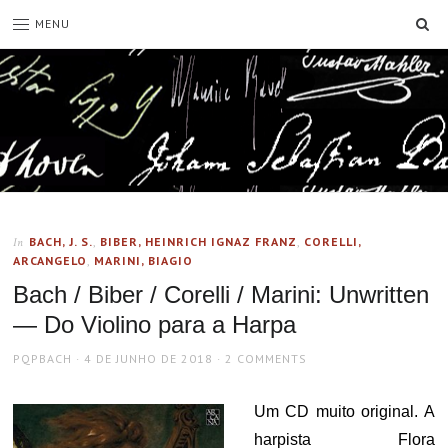
SE
MENU
BACH, J. S.
,
BIBER, HEINRICH IGNAZ FRANZ
,
CORELLI,
In
ARCANGELO
,
MARINI, BIAGIO
Bach / Biber / Corelli / Marini: Unwritten
— Do Violino para a Harpa
AUTHOR
POSTED
PQPBACH
4 DE JUNHO DE 2018
2 COMMENTS
ON
Um CD muito original. A
harpista Flora