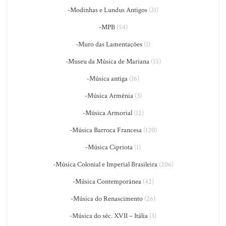
-Modinhas e Lundus Antigos
(31)
-MPB
(54)
-Muro das Lamentações
(1)
-Museu da Música de Mariana
(15)
-Música antiga
(16)
-Música Armênia
(3)
-Música Armorial
(12)
-Música Barroca Francesa
(120)
-Música Cipriota
(1)
-Música Colonial e Imperial Brasileira
(206)
-Música Contemporânea
(42)
-Música do Renascimento
(26)
-Música do séc. XVII – Itália
(3)