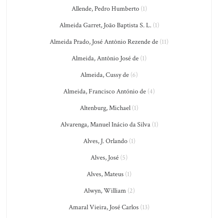
Allende, Pedro Humberto
(1)
Almeida Garret, João Baptista S. L.
(1)
Almeida Prado, José Antônio Rezende de
(11)
Almeida, Antônio José de
(1)
Almeida, Cussy de
(6)
Almeida, Francisco António de
(4)
Altenburg, Michael
(1)
Alvarenga, Manuel Inácio da Silva
(1)
Alves, J. Orlando
(1)
Alves, José
(5)
Alves, Mateus
(1)
Alwyn, William
(2)
Amaral Vieira, José Carlos
(13)