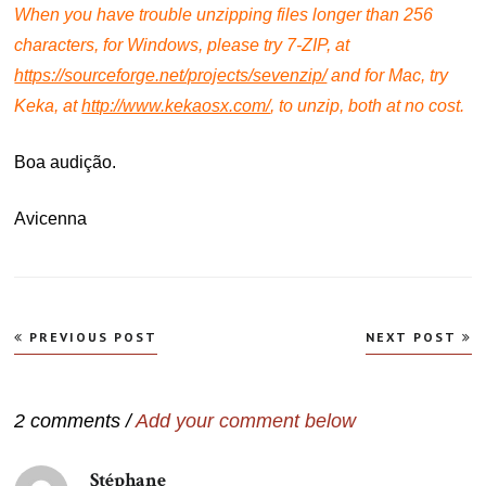
When you have trouble unzipping files longer than 256
characters, for Windows, please try 7-ZIP, at
https://sourceforge.net/projects/sevenzip/
and f
or Mac, try
Keka, at
http://www.kekaosx.com/
, to unzip, both at no cost.
Boa audição.
Avicenna
Navegação
PREVIOUS POST
NEXT POST
de
Post
2 comments /
Add your comment below
Stéphane
disse: