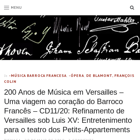
SE
MENU
-MÚSICA BARROCA FRANCESA
,
-ÓPERA
,
DE BLAMONT, FRANÇOIS
In
COLIN
200 Anos de Música em Versailles –
Uma viagem ao coração do Barroco
Francês – CD11/20: Refinamento de
Versailles sob Luis XV: Entretenimento
para o teatro dos Petits-Appartements
AUTHOR
POSTED