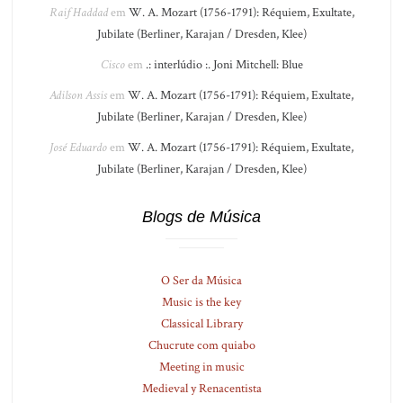
Raif Haddad
em
W. A. Mozart (1756-1791): Réquiem, Exultate,
Jubilate (Berliner, Karajan / Dresden, Klee)
Cisco
em
.: interlúdio :. Joni Mitchell: Blue
Adilson Assis
em
W. A. Mozart (1756-1791): Réquiem, Exultate,
Jubilate (Berliner, Karajan / Dresden, Klee)
José Eduardo
em
W. A. Mozart (1756-1791): Réquiem, Exultate,
Jubilate (Berliner, Karajan / Dresden, Klee)
Blogs de Música
O Ser da Música
Music is the key
Classical Library
Chucrute com quiabo
Meeting in music
Medieval y Renacentista