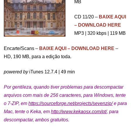
MB
CD 11/20 –
BAIXE AQUI
– DOWNLOAD HERE
MP3 | 320 kbps | 119 MB
Encarte/Scans –
BAIXE AQUI – DOWNLOAD HERE
–
HD, 190 MB, para a edição toda.
powered by
iTunes 12.7.4 | 49 min
Por gentileza, quando tiver problemas para descompactar
arquivos com mais de 256 caracteres, para Windows, tente
o 7-ZIP, em
https://sourceforge.net/projects/sevenzip/
e p
ara
Mac, tente o Keka, em
http://www.kekaosx.com/pt/
, para
descompactar, ambos gratuitos.