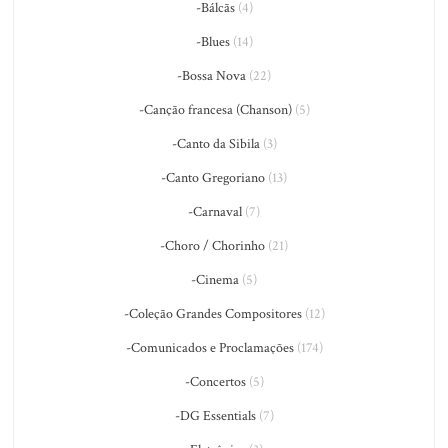
-Bálcãs
(4)
-Blues
(14)
-Bossa Nova
(22)
-Canção francesa (Chanson)
(5)
-Canto da Sibila
(3)
-Canto Gregoriano
(13)
-Carnaval
(7)
-Choro / Chorinho
(21)
-Cinema
(5)
-Coleção Grandes Compositores
(12)
-Comunicados e Proclamações
(174)
-Concertos
(5)
-DG Essentials
(7)