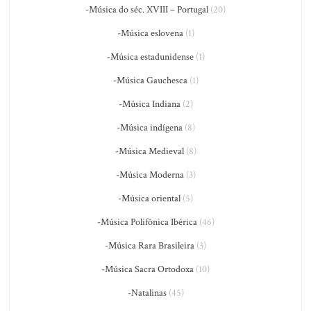
-Música do séc. XVIII – Portugal
(20)
-Música eslovena
(1)
-Música estadunidense
(1)
-Música Gauchesca
(1)
-Música Indiana
(2)
-Música indígena
(8)
-Música Medieval
(8)
-Música Moderna
(3)
-Música oriental
(5)
-Música Polifônica Ibérica
(46)
-Música Rara Brasileira
(3)
-Música Sacra Ortodoxa
(10)
-Natalinas
(45)