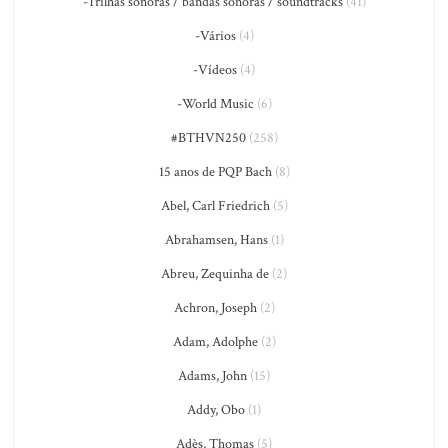
-Trilhas sonoras / bandas sonoras / soundtracks
(41)
-Vários
(4)
-Vídeos
(4)
-World Music
(6)
#BTHVN250
(258)
15 anos de PQP Bach
(8)
Abel, Carl Friedrich
(5)
Abrahamsen, Hans
(1)
Abreu, Zequinha de
(2)
Achron, Joseph
(2)
Adam, Adolphe
(2)
Adams, John
(15)
Addy, Obo
(1)
Adès, Thomas
(5)