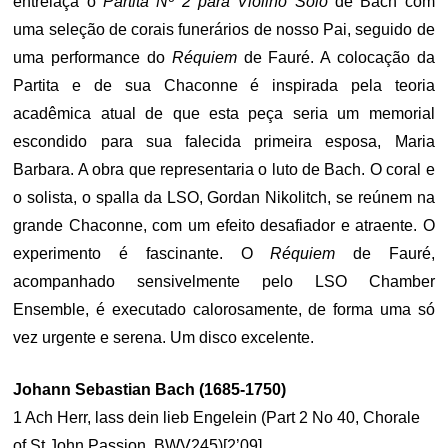
entrelaça o
Partita Nº 2 para Violino Solo
de Bach com
uma seleção de corais funerários de nosso Pai, seguido de
uma performance do
Réquiem
de Fauré. A colocação da
Partita e de sua Chaconne é inspirada pela teoria
acadêmica atual de que esta peça seria um memorial
escondido para sua falecida primeira esposa, Maria
Barbara. A obra que representaria o luto de Bach. O coral e
o solista, o spalla da LSO, Gordan Nikolitch, se reúnem na
grande Chaconne, com um efeito desafiador e atraente. O
experimento é fascinante. O
Réquiem
de Fauré,
acompanhado sensivelmente pelo LSO Chamber
Ensemble, é executado calorosamente, de forma uma só
vez urgente e serena. Um disco excelente.
Johann Sebastian Bach (1685-1750)
1 Ach Herr, lass dein lieb Engelein (Part 2 No 40, Chorale
of St John Passion, BWV245)[2’09]