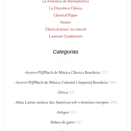
La Fonoteca de Iberoamérica
La Discoteca Clásica
Classical Pippo
Susato
Classical music in concert
Laureate Conductors
Categorias
-Acervo PQPBach de Música Clássica Brasileira
(37)
-Acervo PQPBach de Música Colonial e Imperial Brasileira
(186)
-África
(12)
-Alma Latina: música das Américas sob o domínio europeu
(100)
-Artigos
(35)
-Balaio de gatos
(36)