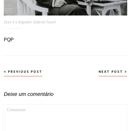
Esse é o bigodón Gabriel Fauré
PQP
Navegação
PREVIOUS POST
NEXT POST
de
Post
Deixe um comentário
COMMENT