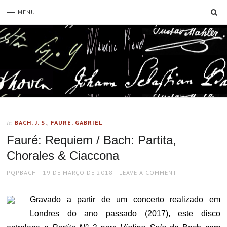
SE
MENU
BACH, J. S.
,
FAURÉ, GABRIEL
In
Fauré: Requiem / Bach: Partita,
Chorales & Ciaccona
AUTHOR
POSTED
PQPBACH
19 DE MARÇO DE 2018
LEAVE A COMMENT
ON
Gravado a partir de um concerto realizado em
Londres do ano passado (2017), este disco