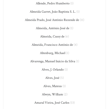
Allende, Pedro Humberto
(1)
Almeida Garret, João Baptista S. L.
(1)
Almeida Prado, José Antônio Rezende de
(11)
Almeida, Antônio José de
(1)
Almeida, Cussy de
(6)
Almeida, Francisco António de
(4)
Altenburg, Michael
(1)
Alvarenga, Manuel Inácio da Silva
(1)
Alves, J. Orlando
(1)
Alves, José
(5)
Alves, Mateus
(1)
Alwyn, William
(2)
Amaral Vieira, José Carlos
(13)