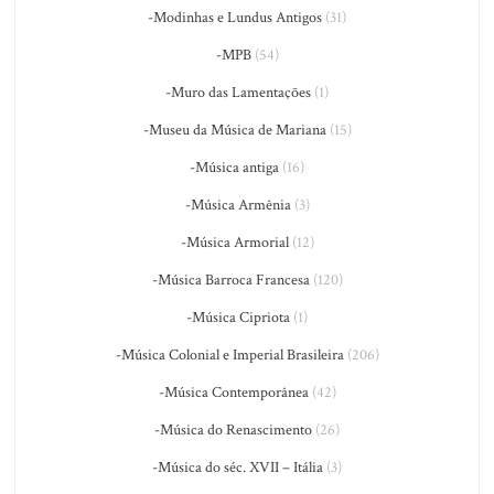
-Modinhas e Lundus Antigos
(31)
-MPB
(54)
-Muro das Lamentações
(1)
-Museu da Música de Mariana
(15)
-Música antiga
(16)
-Música Armênia
(3)
-Música Armorial
(12)
-Música Barroca Francesa
(120)
-Música Cipriota
(1)
-Música Colonial e Imperial Brasileira
(206)
-Música Contemporânea
(42)
-Música do Renascimento
(26)
-Música do séc. XVII – Itália
(3)