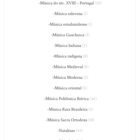
-Música do séc. XVIII – Portugal
(20)
-Música eslovena
(1)
-Música estadunidense
(1)
-Música Gauchesca
(1)
-Música Indiana
(2)
-Música indígena
(8)
-Música Medieval
(8)
-Música Moderna
(2)
-Música oriental
(5)
-Música Polifônica Ibérica
(46)
-Música Rara Brasileira
(3)
-Música Sacra Ortodoxa
(10)
-Natalinas
(45)