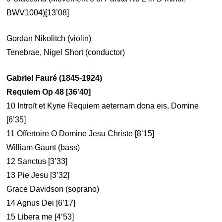
BWV1004)[13’08]
Gordan Nikolitch (violin)
Tenebrae, Nigel Short (conductor)
Gabriel Fauré (1845-1924)
Requiem Op 48 [36’40]
10 Introït et Kyrie Requiem aeternam dona eis, Domine
[6’35]
11 Offertoire O Domine Jesu Christe [8’15]
William Gaunt (bass)
12 Sanctus [3’33]
13 Pie Jesu [3’32]
Grace Davidson (soprano)
14 Agnus Dei [6’17]
15 Libera me [4’53]