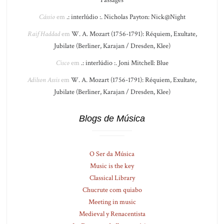
Cássio
em
.: interlúdio :. Nicholas Payton: Nick@Night
Raif Haddad
em
W. A. Mozart (1756-1791): Réquiem, Exultate,
Jubilate (Berliner, Karajan / Dresden, Klee)
Cisco
em
.: interlúdio :. Joni Mitchell: Blue
Adilson Assis
em
W. A. Mozart (1756-1791): Réquiem, Exultate,
Jubilate (Berliner, Karajan / Dresden, Klee)
Blogs de Música
O Ser da Música
Music is the key
Classical Library
Chucrute com quiabo
Meeting in music
Medieval y Renacentista