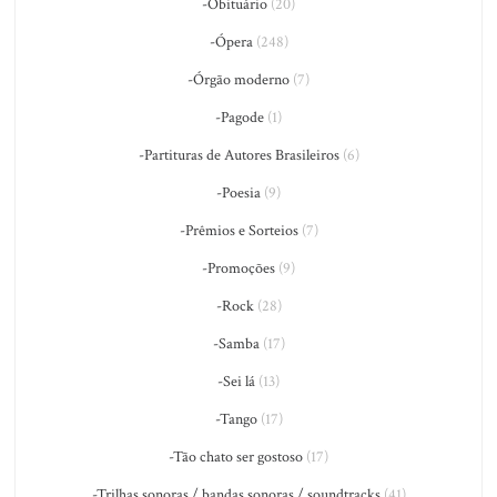
-Obituário
(20)
-Ópera
(248)
-Órgão moderno
(7)
-Pagode
(1)
-Partituras de Autores Brasileiros
(6)
-Poesia
(9)
-Prêmios e Sorteios
(7)
-Promoções
(9)
-Rock
(28)
-Samba
(17)
-Sei lá
(13)
-Tango
(17)
-Tão chato ser gostoso
(17)
-Trilhas sonoras / bandas sonoras / soundtracks
(41)