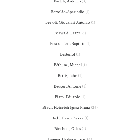
Bertali, Antonio
(3)
Bertoldo, Sperindio
(1)
Bertoli, Giovanni Antonio
(1)
Berwald, Franz
(6)
Besard, Jean Baptiste
(1)
Besteirol
(1)
Béthune, Michel
(1)
Bettis, John
(1)
Beuger, Antoine
(1)
Biato, Eduardo
(1)
Biber, Heinrich Ignaz Franz
(26)
Biebl, Franz Xaver
(1)
Binchois, Gilles
(1)
Bingen, Hildegard von
(4)