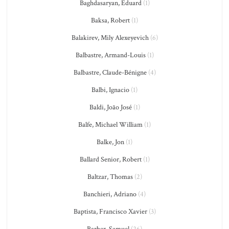
Baghdasaryan, Eduard
(1)
Baksa, Robert
(1)
Balakirev, Mily Alexeyevich
(6)
Balbastre, Armand-Louis
(1)
Balbastre, Claude-Bénigne
(4)
Balbi, Ignacio
(1)
Baldi, João José
(1)
Balfe, Michael William
(1)
Balke, Jon
(1)
Ballard Senior, Robert
(1)
Baltzar, Thomas
(2)
Banchieri, Adriano
(4)
Baptista, Francisco Xavier
(3)
Barber, Samuel
(26)