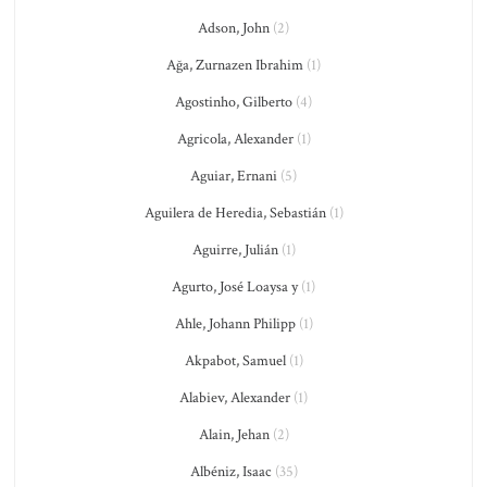
Adson, John
(2)
Ağa, Zurnazen Ibrahim
(1)
Agostinho, Gilberto
(4)
Agricola, Alexander
(1)
Aguiar, Ernani
(5)
Aguilera de Heredia, Sebastián
(1)
Aguirre, Julián
(1)
Agurto, José Loaysa y
(1)
Ahle, Johann Philipp
(1)
Akpabot, Samuel
(1)
Alabiev, Alexander
(1)
Alain, Jehan
(2)
Albéniz, Isaac
(35)