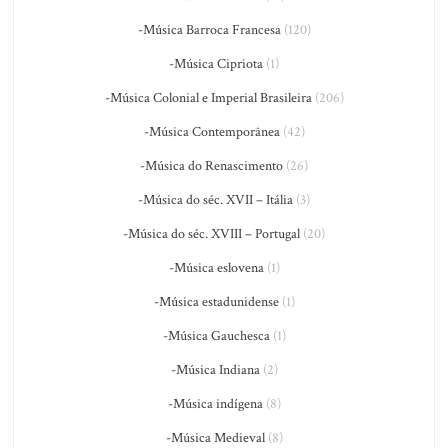
-Música Barroca Francesa
(120)
-Música Cipriota
(1)
-Música Colonial e Imperial Brasileira
(206)
-Música Contemporânea
(42)
-Música do Renascimento
(26)
-Música do séc. XVII – Itália
(3)
-Música do séc. XVIII – Portugal
(20)
-Música eslovena
(1)
-Música estadunidense
(1)
-Música Gauchesca
(1)
-Música Indiana
(2)
-Música indígena
(8)
-Música Medieval
(8)