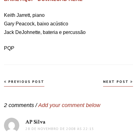
Keith Jarrett, piano
Gary Peacock, baixo acústico
Jack DeJohnette, bateria e percussão
PQP
Navegação
PREVIOUS POST
NEXT POST
de
Post
2 comments /
Add your comment below
AP Silva
disse:
28 DE NOVEMBRO DE 2008 ÀS 22:15