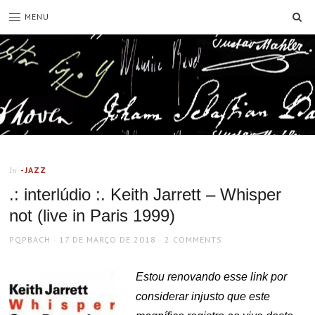
SE
MENU
-JAZZ
In
.: interlúdio :. Keith Jarrett – Whisper
not (live in Paris 1999)
AUTHOR
POSTED
PQPBACH
17 DE MARÇO DE 2018
2 COMMENTS
ON
Estou renovando esse link por
considerar injusto que este