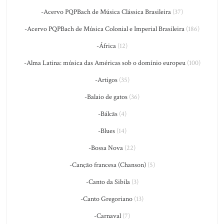
-Acervo PQPBach de Música Clássica Brasileira
(37)
-Acervo PQPBach de Música Colonial e Imperial Brasileira
(186)
-África
(12)
-Alma Latina: música das Américas sob o domínio europeu
(100)
-Artigos
(35)
-Balaio de gatos
(36)
-Bálcãs
(4)
-Blues
(14)
-Bossa Nova
(22)
-Canção francesa (Chanson)
(5)
-Canto da Sibila
(3)
-Canto Gregoriano
(13)
-Carnaval
(7)