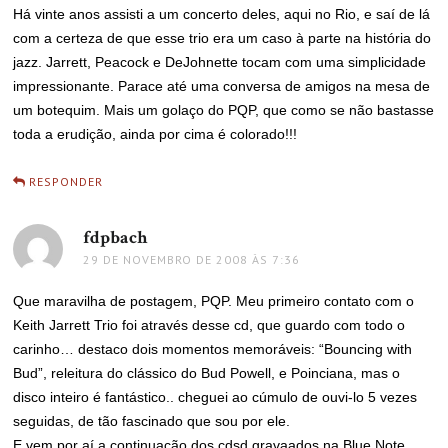
Há vinte anos assisti a um concerto deles, aqui no Rio, e saí de lá
com a certeza de que esse trio era um caso à parte na história do
jazz. Jarrett, Peacock e DeJohnette tocam com uma simplicidade
impressionante. Parace até uma conversa de amigos na mesa de
um botequim. Mais um golaço do PQP, que como se não bastasse
toda a erudição, ainda por cima é colorado!!!
RESPONDER
fdpbach
disse:
29 DE NOVEMBRO DE 2008 ÀS 7:36
Que maravilha de postagem, PQP. Meu primeiro contato com o
Keith Jarrett Trio foi através desse cd, que guardo com todo o
carinho… destaco dois momentos memoráveis: “Bouncing with
Bud”, releitura do clássico do Bud Powell, e Poinciana, mas o
disco inteiro é fantástico.. cheguei ao cúmulo de ouvi-lo 5 vezes
seguidas, de tão fascinado que sou por ele.
E vem por aí a continuação dos cdsd gravaados na Blue Note.