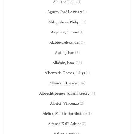
Aguirre, Julián
(1)
Agurto, José Loaysa y
(1)
Ahle, Johann Philipp
(1)
Akpabot, Samuel
(1)
Alabiev, Alexander
(1)
Alain, Jehan
(2)
Albéniz, Isaac
(35)
Alberto de Gomez, Lluys
(1)
Albinoni, Tomaso
(16)
Albrechtsberger, Johann Georg
(4)
Albrici, Vincenzo
(2)
Aleñar, Mathías (atribuido)
(1)
Alfonso X (El Sabio)
(7)