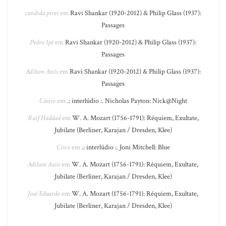
candida pires
em
Ravi Shankar (1920-2012) & Philip Glass (1937):
Passages
Pedro Ipê
em
Ravi Shankar (1920-2012) & Philip Glass (1937):
Passages
Adilson Assis
em
Ravi Shankar (1920-2012) & Philip Glass (1937):
Passages
Cássio
em
.: interlúdio :. Nicholas Payton: Nick@Night
Raif Haddad
em
W. A. Mozart (1756-1791): Réquiem, Exultate,
Jubilate (Berliner, Karajan / Dresden, Klee)
Cisco
em
.: interlúdio :. Joni Mitchell: Blue
Adilson Assis
em
W. A. Mozart (1756-1791): Réquiem, Exultate,
Jubilate (Berliner, Karajan / Dresden, Klee)
José Eduardo
em
W. A. Mozart (1756-1791): Réquiem, Exultate,
Jubilate (Berliner, Karajan / Dresden, Klee)