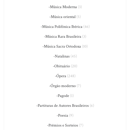
-Música Moderna
(3)
-Música oriental
(5)
-Música Polifônica Ibérica
(46)
-Música Rara Brasileira
(3)
-Música Sacra Ortodoxa
(10)
-Natalinas
(45)
-Obituário
(20)
-Ópera
(248)
-Órgão moderno
(7)
-Pagode
(1)
-Partituras de Autores Brasileiros
(6)
-Poesia
(9)
-Prêmios e Sorteios
(7)