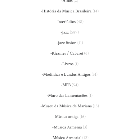
-Hinos
(2)
-História da Música Brasileira
(14)
-Interlúdios
(48)
-Jazz
(589)
-jazz fusion
(11)
-Klezmer / Cabaret
(6)
-Livros
(1)
-Modinhas e Lundus Antigos
(31)
-MPB
(54)
-Muro das Lamentações
(1)
-Museu da Música de Mariana
(15)
-Música antiga
(16)
-Música Armênia
(3)
-Música Armorial
(12)