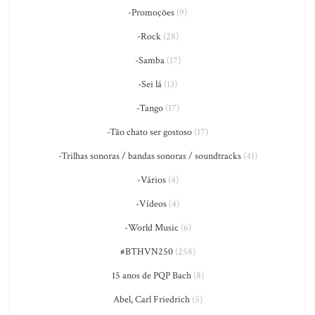
-Promoções
(9)
-Rock
(28)
-Samba
(17)
-Sei lá
(13)
-Tango
(17)
-Tão chato ser gostoso
(17)
-Trilhas sonoras / bandas sonoras / soundtracks
(41)
-Vários
(4)
-Vídeos
(4)
-World Music
(6)
#BTHVN250
(258)
15 anos de PQP Bach
(8)
Abel, Carl Friedrich
(5)