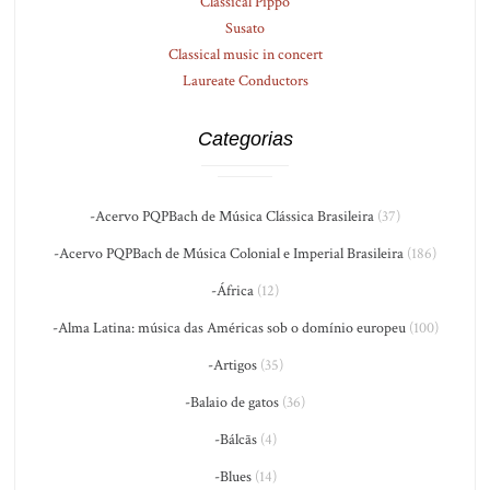
Classical Pippo
Susato
Classical music in concert
Laureate Conductors
Categorias
-Acervo PQPBach de Música Clássica Brasileira
(37)
-Acervo PQPBach de Música Colonial e Imperial Brasileira
(186)
-África
(12)
-Alma Latina: música das Américas sob o domínio europeu
(100)
-Artigos
(35)
-Balaio de gatos
(36)
-Bálcãs
(4)
-Blues
(14)