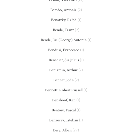
Bellini, Vincenzo
(15)
Bembo, Antonia
(2)
Benatzky, Ralph
(1)
Benda, Franz
(2)
Benda, Jiří (George) Antonín
(1)
Bendusi, Francesco
(1)
Benedict, Sir Julius
(1)
Benjamin, Arthur
(2)
Bennet, John
(2)
Bennett, Robert Russell
(1)
Benshoof, Ken
(1)
Bentoiu, Pascal
(1)
Benzecry, Esteban
(1)
Berg, Alban
(27)