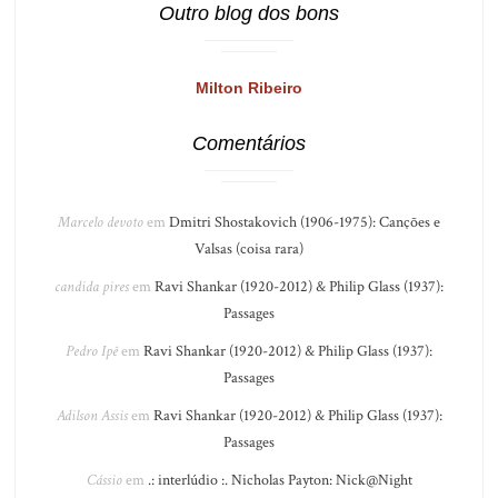
Outro blog dos bons
Milton Ribeiro
Comentários
Marcelo devoto
em
Dmitri Shostakovich (1906-1975): Canções e
Valsas (coisa rara)
candida pires
em
Ravi Shankar (1920-2012) & Philip Glass (1937):
Passages
Pedro Ipê
em
Ravi Shankar (1920-2012) & Philip Glass (1937):
Passages
Adilson Assis
em
Ravi Shankar (1920-2012) & Philip Glass (1937):
Passages
Cássio
em
.: interlúdio :. Nicholas Payton: Nick@Night