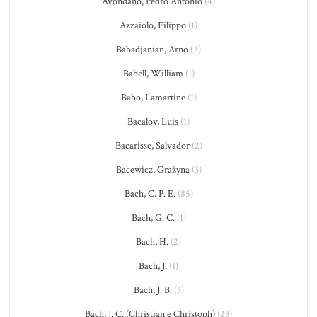
Avondano, Pedro Antonio
(4)
Azzaiolo, Filippo
(1)
Babadjanian, Arno
(2)
Babell, William
(1)
Babo, Lamartine
(1)
Bacalov, Luis
(1)
Bacarisse, Salvador
(2)
Bacewicz, Grażyna
(3)
Bach, C. P. E.
(85)
Bach, G. C.
(1)
Bach, H.
(2)
Bach, J.
(1)
Bach, J. B.
(3)
Bach, J. C. (Christian e Christoph)
(23)