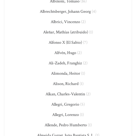
Albinoni, Tomaso
(16)
Albrechtsberger, Johann Georg
(4)
Albrici, Vincenzo
(2)
Aleñar, Mathías (atribuido)
(1)
Alfonso X (El Sabio)
(7)
Alfvén, Hugo
(2)
Ali-Zadeh, Franghiz
(2)
Alimonda, Heitor
(1)
Alison, Richard
(1)
Alkan, Charles-Valentin
(2)
Allegri, Gregorio
(5)
Allegri, Lorenzo
(1)
Allende, Pedro Humberto
(1)
Almeida Garret, João Baptista S. L.
(1)