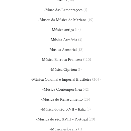
-MPB
(54)
-Muro das Lamentações
(1)
-Museu da Música de Mariana
(15)
-Música antiga
(16)
-Música Armênia
(3)
-Música Armorial
(12)
-Música Barroca Francesa
(120)
-Música Cipriota
(1)
-Música Colonial e Imperial Brasileira
(206)
-Música Contemporânea
(42)
-Música do Renascimento
(26)
-Música do séc. XVII – Itália
(3)
-Música do séc. XVIII – Portugal
(20)
-Música eslovena
(1)