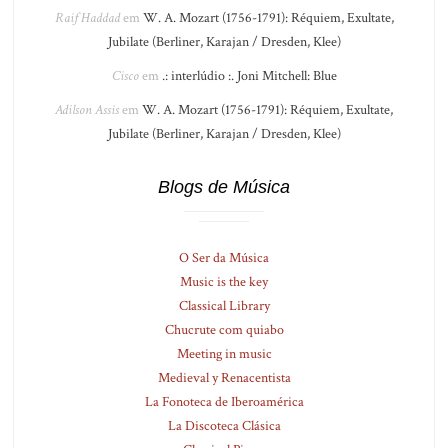
Raif Haddad
em
W. A. Mozart (1756-1791): Réquiem, Exultate,
Jubilate (Berliner, Karajan / Dresden, Klee)
Cisco
em
.: interlúdio :. Joni Mitchell: Blue
Adilson Assis
em
W. A. Mozart (1756-1791): Réquiem, Exultate,
Jubilate (Berliner, Karajan / Dresden, Klee)
Blogs de Música
O Ser da Música
Music is the key
Classical Library
Chucrute com quiabo
Meeting in music
Medieval y Renacentista
La Fonoteca de Iberoamérica
La Discoteca Clásica