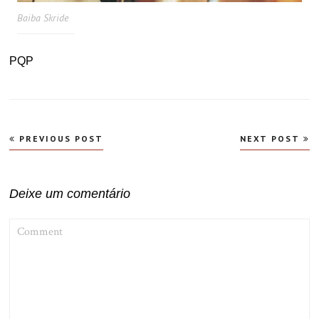
Baiba Skride
PQP
Navegação
PREVIOUS POST
NEXT POST
de
Post
Deixe um comentário
COMMENT