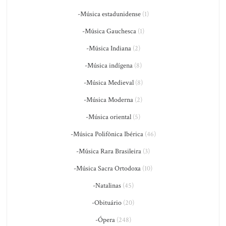
-Música estadunidense
(1)
-Música Gauchesca
(1)
-Música Indiana
(2)
-Música indígena
(8)
-Música Medieval
(8)
-Música Moderna
(2)
-Música oriental
(5)
-Música Polifônica Ibérica
(46)
-Música Rara Brasileira
(3)
-Música Sacra Ortodoxa
(10)
-Natalinas
(45)
-Obituário
(20)
-Ópera
(248)