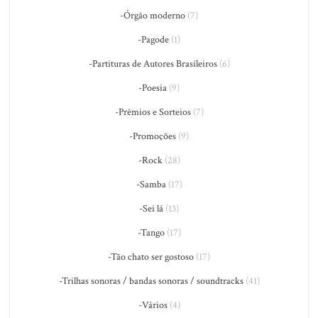
-Órgão moderno
(7)
-Pagode
(1)
-Partituras de Autores Brasileiros
(6)
-Poesia
(9)
-Prêmios e Sorteios
(7)
-Promoções
(9)
-Rock
(28)
-Samba
(17)
-Sei lá
(13)
-Tango
(17)
-Tão chato ser gostoso
(17)
-Trilhas sonoras / bandas sonoras / soundtracks
(41)
-Vários
(4)