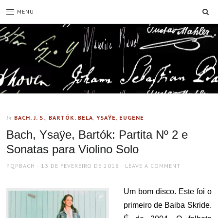
SE
MENU
BACH, J. S.
,
BARTÓK, BÉLA
,
YSAŸE, EUGÈNE
In
Bach, Ysaÿe, Bartók: Partita Nº 2 e
Sonatas para Violino Solo
AUTHOR
POSTED
PQPBACH
13 DE FEVEREIRO DE 2018
LEAVE A COMMENT
ON
Um bom disco. Este foi o
primeiro de Baiba Skride.