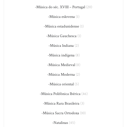
-Música do séc. XVIII – Portugal
(20)
-Música eslovena
(1)
-Música estadunidense
(1)
-Música Gauchesca
(1)
-Música Indiana
(2)
-Música indígena
(8)
-Música Medieval
(8)
-Música Moderna
(2)
-Música oriental
(5)
-Música Polifônica Ibérica
(46)
-Música Rara Brasileira
(3)
-Música Sacra Ortodoxa
(10)
-Natalinas
(45)