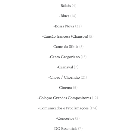
-Bálcãs
(4)
-Blues
(14)
-Bossa Nova
(22)
-Canção francesa (Chanson)
(5)
-Canto da Sibila
(3)
-Canto Gregoriano
(13)
-Carnaval
(7)
-Choro / Chorinho
(21)
-Cinema
(5)
-Coleção Grandes Compositores
(12)
-Comunicados e Proclamações
(174)
-Concertos
(5)
-DG Essentials
(7)