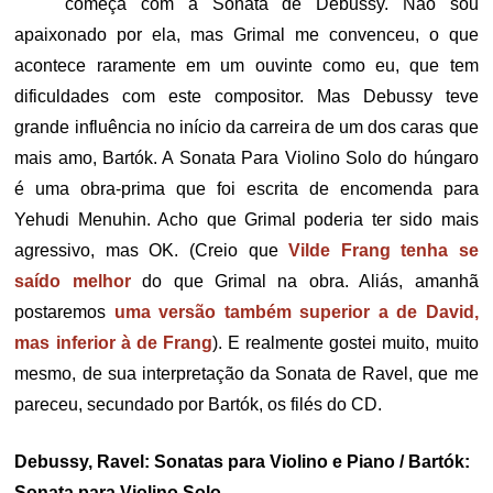
começa com a Sonata de Debussy. Não sou
apaixonado por ela, mas Grimal me convenceu, o que
acontece raramente em um ouvinte como eu, que tem
dificuldades com este compositor. Mas Debussy teve
grande influência no início da carreira de um dos caras que
mais amo, Bartók. A Sonata Para Violino Solo do húngaro
é uma obra-prima que foi escrita de encomenda para
Yehudi Menuhin. Acho que Grimal poderia ter sido mais
agressivo, mas OK. (Creio que
Vilde Frang tenha se
saído melhor
do que Grimal na obra. Aliás, amanhã
postaremos
uma versão também superior a de David,
mas inferior à de Frang
). E realmente gostei muito, muito
mesmo, de sua interpretação da Sonata de Ravel, que me
pareceu, secundado por Bartók, os filés do CD.
Debussy, Ravel: Sonatas para Violino e Piano / Bartók:
Sonata para Violino Solo