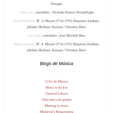
Passages
Cássio
em
.: interlúdio :. Nicholas Payton: Nick@Night
Raif Haddad
em
W. A. Mozart (1756-1791): Réquiem, Exultate,
Jubilate (Berliner, Karajan / Dresden, Klee)
Cisco
em
.: interlúdio :. Joni Mitchell: Blue
Adilson Assis
em
W. A. Mozart (1756-1791): Réquiem, Exultate,
Jubilate (Berliner, Karajan / Dresden, Klee)
Blogs de Música
O Ser da Música
Music is the key
Classical Library
Chucrute com quiabo
Meeting in music
Medieval y Renacentista