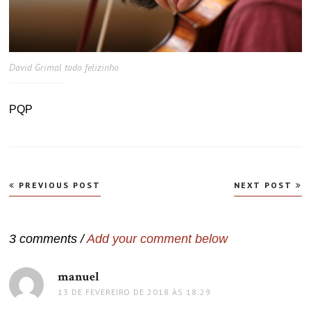
David Grimal todo felizinho
PQP
Navegação
PREVIOUS POST
NEXT POST
de
Post
3 comments /
Add your comment below
manuel
disse:
13 DE FEVEREIRO DE 2018 ÀS 18:29