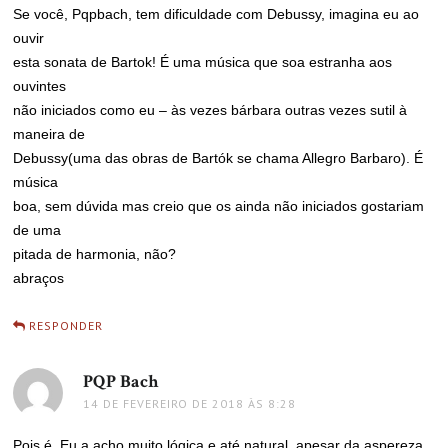
Se você, Pqpbach, tem dificuldade com Debussy, imagina eu ao
ouvir
esta sonata de Bartok! É uma música que soa estranha aos
ouvintes
não iniciados como eu – às vezes bárbara outras vezes sutil à
maneira de
Debussy(uma das obras de Bartók se chama Allegro Barbaro). É
música
boa, sem dúvida mas creio que os ainda não iniciados gostariam
de uma
pitada de harmonia, não?
abraços
RESPONDER
PQP Bach
disse:
14 DE FEVEREIRO DE 2018 ÀS 8:28
Pois é. Eu a acho muito lógica e até natural, apesar da aspereza.