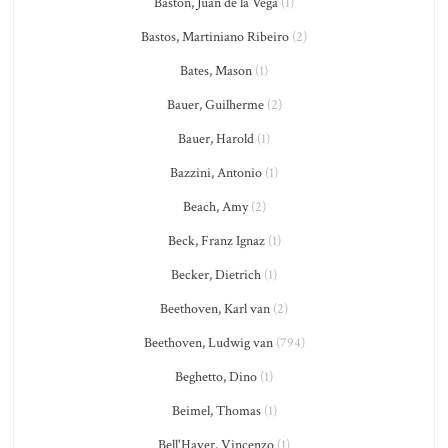
Bastón, Juan de la Vega
(1)
Bastos, Martiniano Ribeiro
(2)
Bates, Mason
(1)
Bauer, Guilherme
(2)
Bauer, Harold
(1)
Bazzini, Antonio
(1)
Beach, Amy
(2)
Beck, Franz Ignaz
(1)
Becker, Dietrich
(1)
Beethoven, Karl van
(2)
Beethoven, Ludwig van
(794)
Beghetto, Dino
(1)
Beimel, Thomas
(1)
Bell'Haver, Vincenzo
(1)