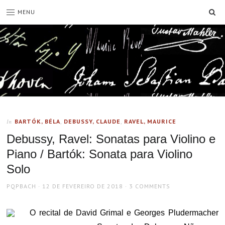
SE
MENU
BARTÓK, BÉLA
,
DEBUSSY, CLAUDE
,
RAVEL, MAURICE
In
Debussy, Ravel: Sonatas para Violino e
Piano / Bartók: Sonata para Violino
Solo
AUTHOR
POSTED
PQPBACH
12 DE FEVEREIRO DE 2018
3 COMMENTS
ON
O recital de David Grimal e Georges Pludermacher