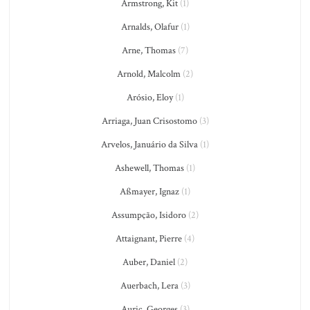
Armstrong, Kit
(1)
Arnalds, Olafur
(1)
Arne, Thomas
(7)
Arnold, Malcolm
(2)
Arósio, Eloy
(1)
Arriaga, Juan Crisostomo
(3)
Arvelos, Januário da Silva
(1)
Ashewell, Thomas
(1)
Aßmayer, Ignaz
(1)
Assumpção, Isidoro
(2)
Attaignant, Pierre
(4)
Auber, Daniel
(2)
Auerbach, Lera
(3)
Auric, Georges
(3)