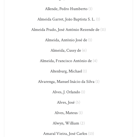
Allende, Pedro Humberto
(1)
Almeida Garret, João Baptista S. L.
(1)
Almeida Prado, José Antônio Rezende de
(11)
Almeida, Antônio José de
(1)
Almeida, Cussy de
(6)
Almeida, Francisco António de
(4)
Altenburg, Michael
(1)
Alvarenga, Manuel Inácio da Silva
(1)
Alves, J. Orlando
(1)
Alves, José
(5)
Alves, Mateus
(1)
Alwyn, William
(2)
Amaral Vieira, José Carlos
(13)