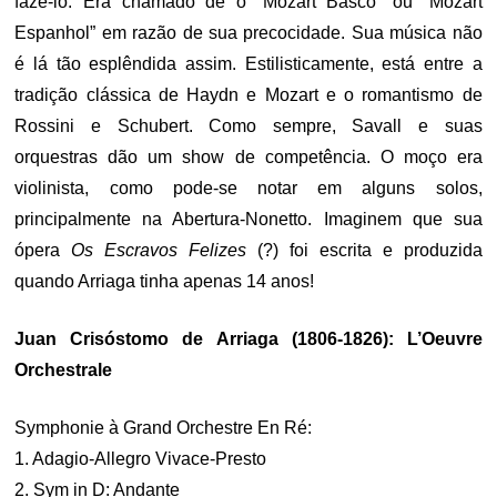
fazê-lo. Era chamado de o “Mozart Basco” ou “Mozart
Espanhol” em razão de sua precocidade. Sua música não
é lá tão esplêndida assim. Estilisticamente, está entre a
tradição clássica de Haydn e Mozart e o romantismo de
Rossini e Schubert. Como sempre, Savall e suas
orquestras dão um show de competência. O moço era
violinista, como pode-se notar em alguns solos,
principalmente na Abertura-Nonetto. Imaginem que sua
ópera
Os Escravos Felizes
(?) foi escrita e produzida
quando Arriaga tinha apenas 14 anos!
Juan Crisóstomo de Arriaga (1806-1826): L’Oeuvre
Orchestrale
Symphonie à Grand Orchestre En Ré:
1. Adagio-Allegro Vivace-Presto
2. Sym in D: Andante