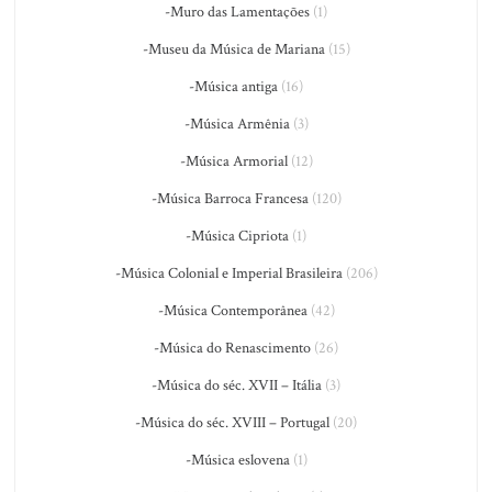
-Muro das Lamentações
(1)
-Museu da Música de Mariana
(15)
-Música antiga
(16)
-Música Armênia
(3)
-Música Armorial
(12)
-Música Barroca Francesa
(120)
-Música Cipriota
(1)
-Música Colonial e Imperial Brasileira
(206)
-Música Contemporânea
(42)
-Música do Renascimento
(26)
-Música do séc. XVII – Itália
(3)
-Música do séc. XVIII – Portugal
(20)
-Música eslovena
(1)