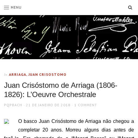
SE
MENU
ARRIAGA, JUAN CRISOSTOMO
In
Juan Crisóstomo de Arriaga (1806-
1826): L’Oeuvre Orchestrale
AUTHOR
POSTED
PQPBACH
21 DE JANEIRO DE 2018
1 COMMENT
ON
O basco Juan Crisóstomo de Arriaga não chegou a
completar 20 anos. Morreu alguns dias antes de