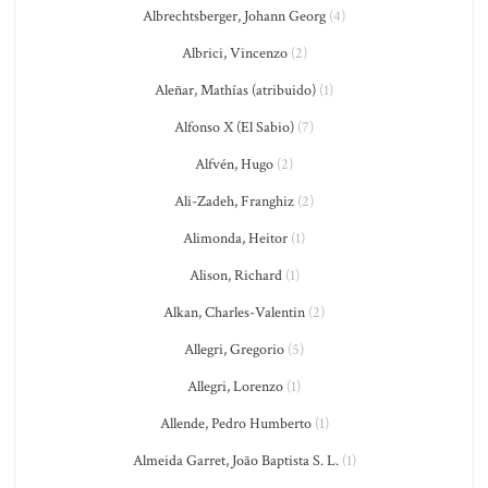
Albrechtsberger, Johann Georg
(4)
Albrici, Vincenzo
(2)
Aleñar, Mathías (atribuido)
(1)
Alfonso X (El Sabio)
(7)
Alfvén, Hugo
(2)
Ali-Zadeh, Franghiz
(2)
Alimonda, Heitor
(1)
Alison, Richard
(1)
Alkan, Charles-Valentin
(2)
Allegri, Gregorio
(5)
Allegri, Lorenzo
(1)
Allende, Pedro Humberto
(1)
Almeida Garret, João Baptista S. L.
(1)