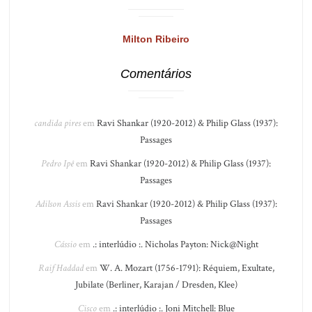
Milton Ribeiro
Comentários
candida pires
em
Ravi Shankar (1920-2012) & Philip Glass (1937):
Passages
Pedro Ipê
em
Ravi Shankar (1920-2012) & Philip Glass (1937):
Passages
Adilson Assis
em
Ravi Shankar (1920-2012) & Philip Glass (1937):
Passages
Cássio
em
.: interlúdio :. Nicholas Payton: Nick@Night
Raif Haddad
em
W. A. Mozart (1756-1791): Réquiem, Exultate,
Jubilate (Berliner, Karajan / Dresden, Klee)
Cisco
em
.: interlúdio :. Joni Mitchell: Blue