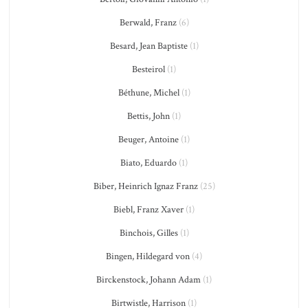
Berwald, Franz
(6)
Besard, Jean Baptiste
(1)
Besteirol
(1)
Béthune, Michel
(1)
Bettis, John
(1)
Beuger, Antoine
(1)
Biato, Eduardo
(1)
Biber, Heinrich Ignaz Franz
(25)
Biebl, Franz Xaver
(1)
Binchois, Gilles
(1)
Bingen, Hildegard von
(4)
Birckenstock, Johann Adam
(1)
Birtwistle, Harrison
(1)