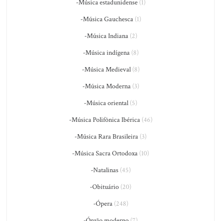
-Música estadunidense
(1)
-Música Gauchesca
(1)
-Música Indiana
(2)
-Música indígena
(8)
-Música Medieval
(8)
-Música Moderna
(3)
-Música oriental
(5)
-Música Polifônica Ibérica
(46)
-Música Rara Brasileira
(3)
-Música Sacra Ortodoxa
(10)
-Natalinas
(45)
-Obituário
(20)
-Ópera
(248)
-Órgão moderno
(7)