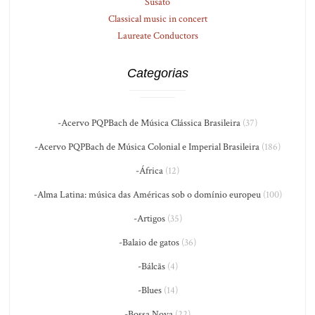
Susato
Classical music in concert
Laureate Conductors
Categorias
-Acervo PQPBach de Música Clássica Brasileira
(37)
-Acervo PQPBach de Música Colonial e Imperial Brasileira
(186)
-África
(12)
-Alma Latina: música das Américas sob o domínio europeu
(100)
-Artigos
(35)
-Balaio de gatos
(36)
-Bálcãs
(4)
-Blues
(14)
-Bossa Nova
(22)