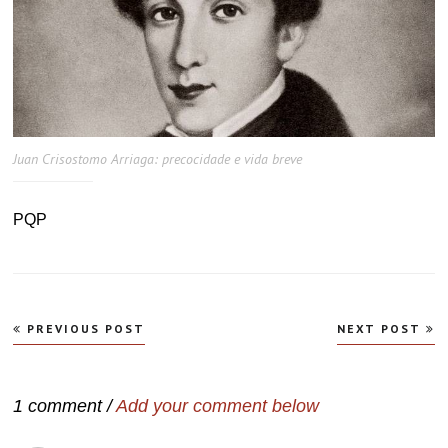
Juan Crisostomo Arriaga: precocidade e vida breve
PQP
Navegação
PREVIOUS POST
NEXT POST
de
Post
1 comment /
Add your comment below