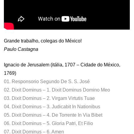
Grande trabalho, colegas do México!
Paulo Castagna
Ignacio de Jerusalem (itália, 1707 – Cidade do México,
1769)
01. Responsorio Segundo De S. S. José
02. Dixit Dominus – 1. Dixit Dominus Domino Meo
03. Dixit Dominus – 2. Virgam Virtutis Tuae
04. Dixit Dominus – 3. Judicabit In Nationibus
05. Dixit Dominus – 4. De Torrente In Via Bibet
06. Dixit Dominus – 5. Gloria Patri, Et Filio
07. Dixit Dominus – 6. Amen