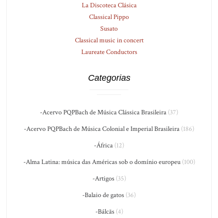
La Discoteca Clásica
Classical Pippo
Susato
Classical music in concert
Laureate Conductors
Categorias
-Acervo PQPBach de Música Clássica Brasileira
(37)
-Acervo PQPBach de Música Colonial e Imperial Brasileira
(186)
-África
(12)
-Alma Latina: música das Américas sob o domínio europeu
(100)
-Artigos
(35)
-Balaio de gatos
(36)
-Bálcãs
(4)