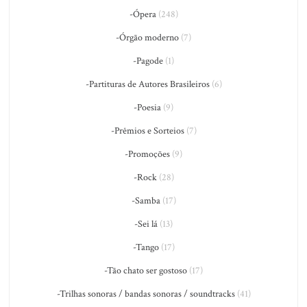
-Ópera
(248)
-Órgão moderno
(7)
-Pagode
(1)
-Partituras de Autores Brasileiros
(6)
-Poesia
(9)
-Prêmios e Sorteios
(7)
-Promoções
(9)
-Rock
(28)
-Samba
(17)
-Sei lá
(13)
-Tango
(17)
-Tão chato ser gostoso
(17)
-Trilhas sonoras / bandas sonoras / soundtracks
(41)