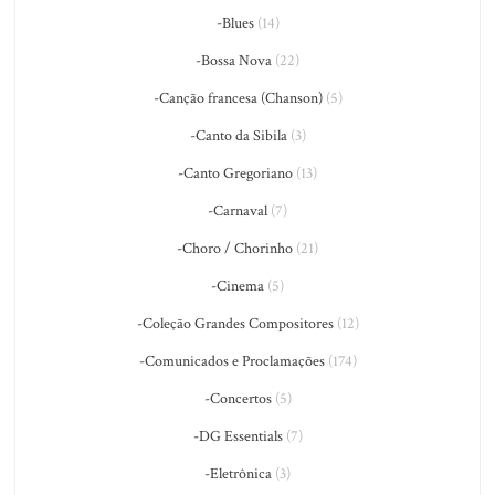
-Blues
(14)
-Bossa Nova
(22)
-Canção francesa (Chanson)
(5)
-Canto da Sibila
(3)
-Canto Gregoriano
(13)
-Carnaval
(7)
-Choro / Chorinho
(21)
-Cinema
(5)
-Coleção Grandes Compositores
(12)
-Comunicados e Proclamações
(174)
-Concertos
(5)
-DG Essentials
(7)
-Eletrônica
(3)