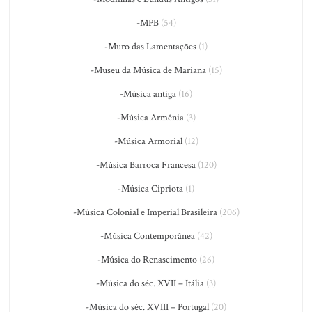
-MPB
(54)
-Muro das Lamentações
(1)
-Museu da Música de Mariana
(15)
-Música antiga
(16)
-Música Armênia
(3)
-Música Armorial
(12)
-Música Barroca Francesa
(120)
-Música Cipriota
(1)
-Música Colonial e Imperial Brasileira
(206)
-Música Contemporânea
(42)
-Música do Renascimento
(26)
-Música do séc. XVII – Itália
(3)
-Música do séc. XVIII – Portugal
(20)