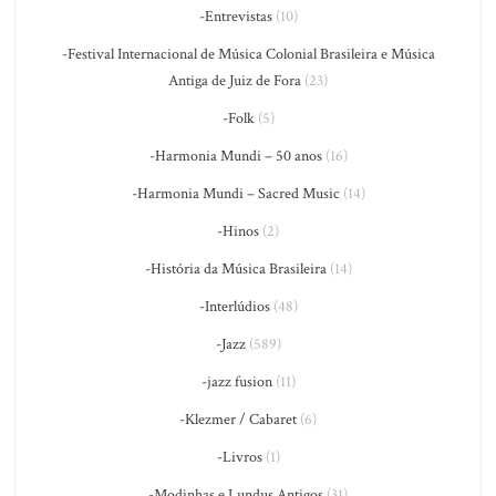
-Entrevistas
(10)
-Festival Internacional de Música Colonial Brasileira e Música
Antiga de Juiz de Fora
(23)
-Folk
(5)
-Harmonia Mundi – 50 anos
(16)
-Harmonia Mundi – Sacred Music
(14)
-Hinos
(2)
-História da Música Brasileira
(14)
-Interlúdios
(48)
-Jazz
(589)
-jazz fusion
(11)
-Klezmer / Cabaret
(6)
-Livros
(1)
-Modinhas e Lundus Antigos
(31)