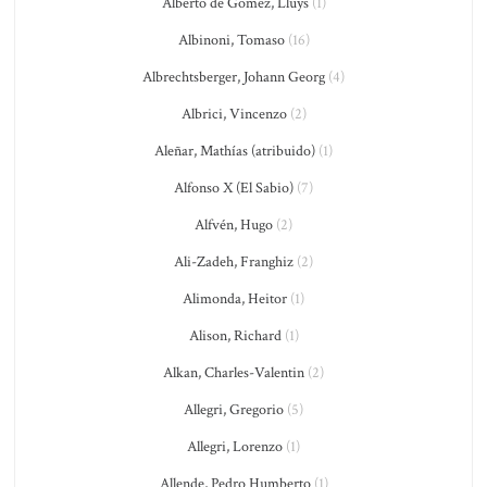
Alberto de Gomez, Lluys
(1)
Albinoni, Tomaso
(16)
Albrechtsberger, Johann Georg
(4)
Albrici, Vincenzo
(2)
Aleñar, Mathías (atribuido)
(1)
Alfonso X (El Sabio)
(7)
Alfvén, Hugo
(2)
Ali-Zadeh, Franghiz
(2)
Alimonda, Heitor
(1)
Alison, Richard
(1)
Alkan, Charles-Valentin
(2)
Allegri, Gregorio
(5)
Allegri, Lorenzo
(1)
Allende, Pedro Humberto
(1)