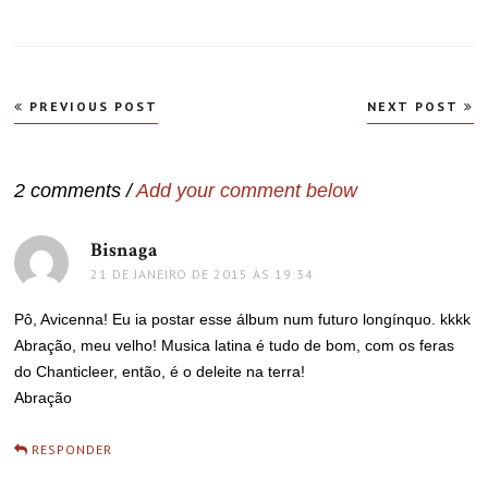
Navegação
PREVIOUS POST
NEXT POST
de
Post
2 comments /
Add your comment below
Bisnaga
disse:
21 DE JANEIRO DE 2015 ÀS 19:34
Pô, Avicenna! Eu ia postar esse álbum num futuro longínquo. kkkk
Abração, meu velho! Musica latina é tudo de bom, com os feras
do Chanticleer, então, é o deleite na terra!
Abração
RESPONDER