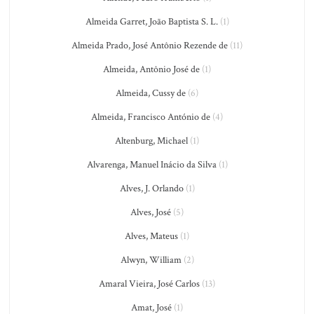
Almeida Garret, João Baptista S. L.
(1)
Almeida Prado, José Antônio Rezende de
(11)
Almeida, Antônio José de
(1)
Almeida, Cussy de
(6)
Almeida, Francisco António de
(4)
Altenburg, Michael
(1)
Alvarenga, Manuel Inácio da Silva
(1)
Alves, J. Orlando
(1)
Alves, José
(5)
Alves, Mateus
(1)
Alwyn, William
(2)
Amaral Vieira, José Carlos
(13)
Amat, José
(1)