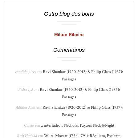
Outro blog dos bons
Milton Ribeiro
Comentários
candida pires
em
Ravi Shankar (1920-2012) & Philip Glass (1937):
Passages
Pedro Ipê
em
Ravi Shankar (1920-2012) & Philip Glass (1937):
Passages
Adilson Assis
em
Ravi Shankar (1920-2012) & Philip Glass (1937):
Passages
Cássio
em
.: interlúdio :. Nicholas Payton: Nick@Night
Raif Haddad
em
W. A. Mozart (1756-1791): Réquiem, Exultate,