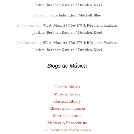
Jubilate (Berliner, Karajan / Dresden, Klee)
Cisco
em
.: interlúdio :. Joni Mitchell: Blue
Adilson Assis
em
W. A. Mozart (1756-1791): Réquiem, Exultate,
Jubilate (Berliner, Karajan / Dresden, Klee)
José Eduardo
em
W. A. Mozart (1756-1791): Réquiem, Exultate,
Jubilate (Berliner, Karajan / Dresden, Klee)
Blogs de Música
O Ser da Música
Music is the key
Classical Library
Chucrute com quiabo
Meeting in music
Medieval y Renacentista
La Fonoteca de Iberoamérica