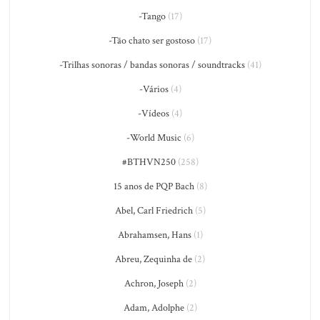
-Tango
(17)
-Tão chato ser gostoso
(17)
-Trilhas sonoras / bandas sonoras / soundtracks
(41)
-Vários
(4)
-Vídeos
(4)
-World Music
(6)
#BTHVN250
(258)
15 anos de PQP Bach
(8)
Abel, Carl Friedrich
(5)
Abrahamsen, Hans
(1)
Abreu, Zequinha de
(2)
Achron, Joseph
(2)
Adam, Adolphe
(2)