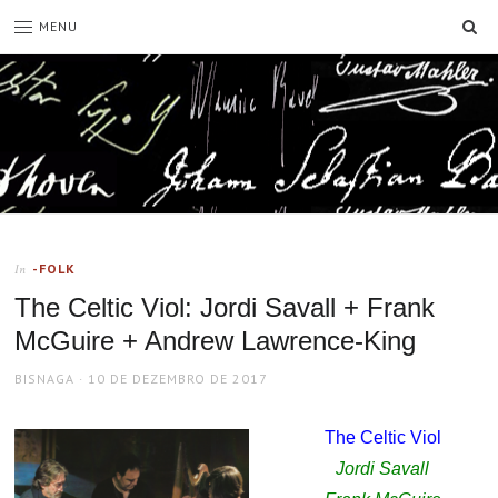
SE
MENU
-FOLK
In
The Celtic Viol: Jordi Savall + Frank
McGuire + Andrew Lawrence-King
AUTHOR
POSTED
BISNAGA
10 DE DEZEMBRO DE 2017
ON
The Celtic Viol
Jordi Savall