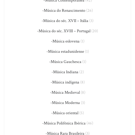
-Música Contemporânea
(42)
-Música do Renascimento
(26)
-Música do séc. XVII – Itália
(3)
-Música do séc. XVIII – Portugal
(20)
-Música eslovena
(1)
-Música estadunidense
(1)
-Música Gauchesca
(1)
-Música Indiana
(2)
-Música indígena
(8)
-Música Medieval
(8)
-Música Moderna
(3)
-Música oriental
(5)
-Música Polifônica Ibérica
(46)
-Música Rara Brasileira
(3)