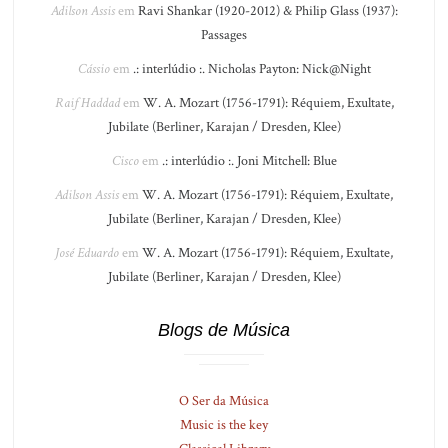
Adilson Assis
em
Ravi Shankar (1920-2012) & Philip Glass (1937):
Passages
Cássio
em
.: interlúdio :. Nicholas Payton: Nick@Night
Raif Haddad
em
W. A. Mozart (1756-1791): Réquiem, Exultate,
Jubilate (Berliner, Karajan / Dresden, Klee)
Cisco
em
.: interlúdio :. Joni Mitchell: Blue
Adilson Assis
em
W. A. Mozart (1756-1791): Réquiem, Exultate,
Jubilate (Berliner, Karajan / Dresden, Klee)
José Eduardo
em
W. A. Mozart (1756-1791): Réquiem, Exultate,
Jubilate (Berliner, Karajan / Dresden, Klee)
Blogs de Música
O Ser da Música
Music is the key