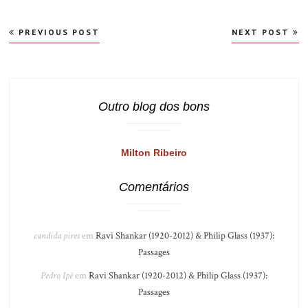
Navegação
PREVIOUS POST
NEXT POST
de
Post
Outro blog dos bons
Milton Ribeiro
Comentários
candida pires
em
Ravi Shankar (1920-2012) & Philip Glass (1937):
Passages
Pedro Ipê
em
Ravi Shankar (1920-2012) & Philip Glass (1937):
Passages