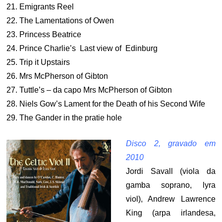
21. Emigrants Reel
22. The Lamentations of Owen
23. Princess Beatrice
24. Prince Charlie’s Last view of Edinburg
25. Trip it Upstairs
26. Mrs McPherson of Gibton
27. Tuttle’s – da capo Mrs McPherson of Gibton
28. Niels Gow’s Lament for the Death of his Second Wife
29. The Gander in the pratie hole
Disco 2, gravado em
2010
Jordi Savall (viola da
gamba soprano, lyra
viol), Andrew Lawrence
King (arpa irlandesa,