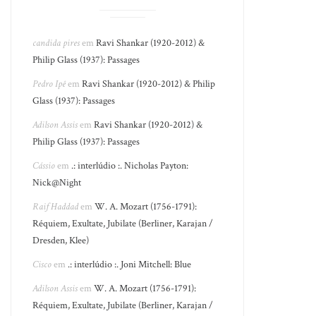
candida pires
em
Ravi Shankar (1920-2012) &
Philip Glass (1937): Passages
Pedro Ipê
em
Ravi Shankar (1920-2012) & Philip
Glass (1937): Passages
Adilson Assis
em
Ravi Shankar (1920-2012) &
Philip Glass (1937): Passages
Cássio
em
.: interlúdio :. Nicholas Payton:
Nick@Night
Raif Haddad
em
W. A. Mozart (1756-1791):
Réquiem, Exultate, Jubilate (Berliner, Karajan /
Dresden, Klee)
Cisco
em
.: interlúdio :. Joni Mitchell: Blue
Adilson Assis
em
W. A. Mozart (1756-1791):
Réquiem, Exultate, Jubilate (Berliner, Karajan /