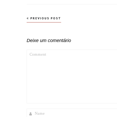
Navegação
PREVIOUS POST
de
Post
Deixe um comentário
COMMENT
NAME