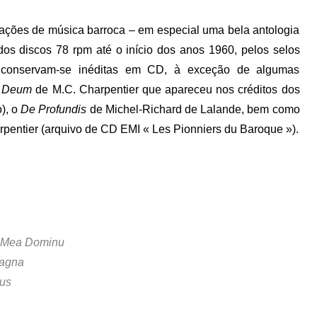
avações de música barroca – em especial uma bela antologia
dos discos 78 rpm até o início dos anos 1960, pelos selos
s conservam-se inéditas em CD, à exceção de algumas
 Deum
de M.C. Charpentier que apareceu nos créditos dos
), o
De Profundis
de Michel-Richard de Lalande, bem como
pentier (arquivo de CD EMI « Les Pionniers du Baroque »).
ma Mea Dominu
Magna
jus