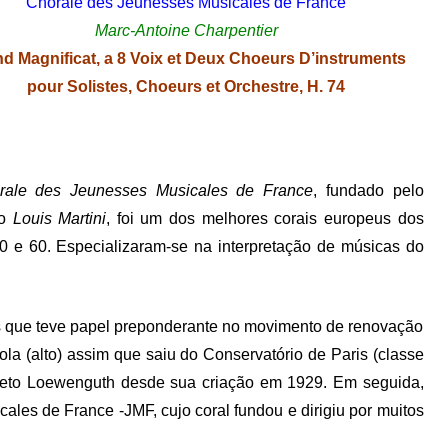
Chorale des Jeunesses Musicales de France
Marc-Antoine Charpentier
d Magnificat,
a
8 Voix
e
t Deux Choeurs D’instruments
p
our Solistes, Choeurs
e
t Orchestre,
H. 74
rale des Jeunesses Musicales de France
, fundado pelo
ro
Louis Martini
, foi um dos melhores corais europeus dos
0 e 60. Especializaram-se na interpretação de músicas do
ês que teve papel preponderante no movimento de renovação
ola (alto) assim que saiu do Conservatório de Paris (classe
rteto Loewenguth desde sua criação em 1929. Em seguida,
ales de France -JMF, cujo coral fundou e dirigiu por muitos