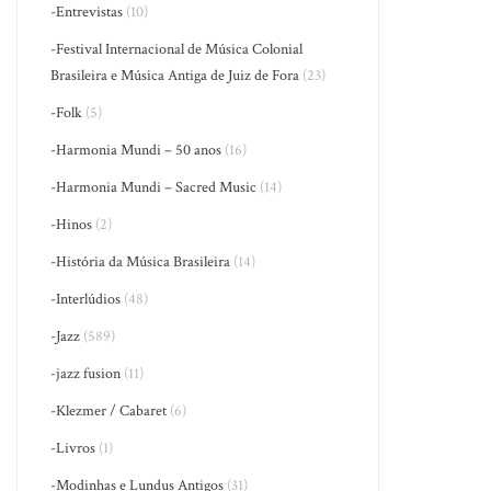
-Entrevistas
(10)
-Festival Internacional de Música Colonial
Brasileira e Música Antiga de Juiz de Fora
(23)
-Folk
(5)
-Harmonia Mundi – 50 anos
(16)
-Harmonia Mundi – Sacred Music
(14)
-Hinos
(2)
-História da Música Brasileira
(14)
-Interlúdios
(48)
-Jazz
(589)
-jazz fusion
(11)
-Klezmer / Cabaret
(6)
-Livros
(1)
-Modinhas e Lundus Antigos
(31)