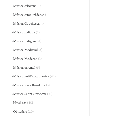
-Música eslovena
(1)
-Música estadunidense
(1)
-Música Gauchesca
(1)
-Música Indiana
(2)
-Música indígena
(8)
-Música Medieval
(8)
-Música Moderna
(3)
-Música oriental
(5)
-Música Polifônica Ibérica
(46)
-Música Rara Brasileira
(3)
-Música Sacra Ortodoxa
(10)
-Natalinas
(45)
-Obituário
(20)