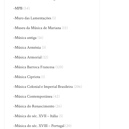
-MPB
(54)
-Muro das Lamentações
(1)
-Museu da Música de Mariana
(15)
-Música antiga
(16)
-Música Armênia
(3)
-Música Armorial
(12)
-Música Barroca Francesa
(120)
-Música Cipriota
(1)
-Música Colonial e Imperial Brasileira
(206)
-Música Contemporânea
(42)
-Música do Renascimento
(26)
-Música do séc. XVII – Itália
(3)
-Música do séc. XVIII – Portugal
(20)