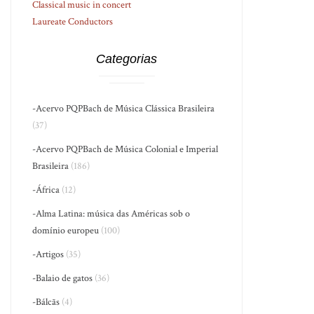
Classical music in concert
Laureate Conductors
Categorias
-Acervo PQPBach de Música Clássica Brasileira
(37)
-Acervo PQPBach de Música Colonial e Imperial
Brasileira
(186)
-África
(12)
-Alma Latina: música das Américas sob o
domínio europeu
(100)
-Artigos
(35)
-Balaio de gatos
(36)
-Bálcãs
(4)