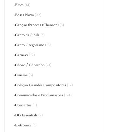
-Blues
(14)
-Bossa Nova
(22)
-Canção francesa (Chanson)
(5)
-Canto da Sibila
(3)
-Canto Gregoriano
(13)
-Carnaval
(7)
-Choro / Chorinho
(21)
-Cinema
(5)
-Coleção Grandes Compositores
(12)
-Comunicados e Proclamações
(174)
-Concertos
(5)
-DG Essentials
(7)
-Eletrônica
(3)