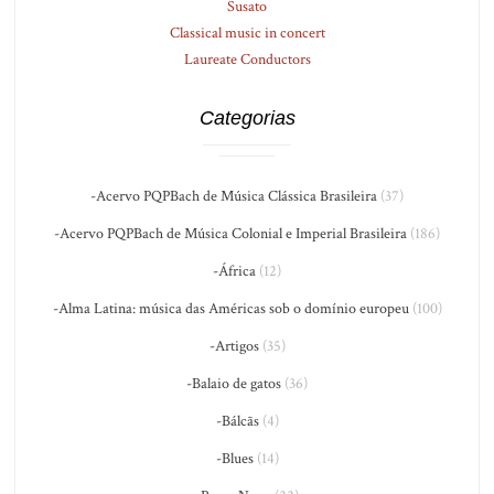
Susato
Classical music in concert
Laureate Conductors
Categorias
-Acervo PQPBach de Música Clássica Brasileira
(37)
-Acervo PQPBach de Música Colonial e Imperial Brasileira
(186)
-África
(12)
-Alma Latina: música das Américas sob o domínio europeu
(100)
-Artigos
(35)
-Balaio de gatos
(36)
-Bálcãs
(4)
-Blues
(14)