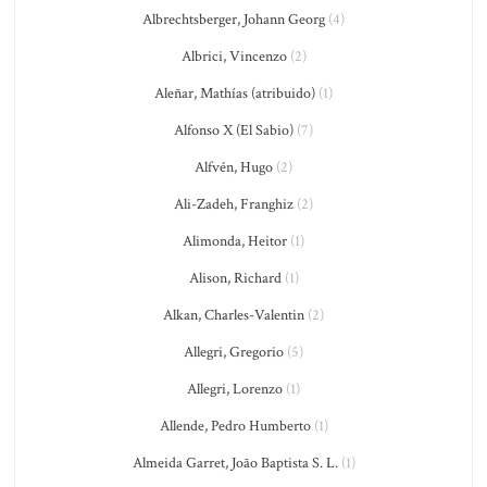
Albrechtsberger, Johann Georg
(4)
Albrici, Vincenzo
(2)
Aleñar, Mathías (atribuido)
(1)
Alfonso X (El Sabio)
(7)
Alfvén, Hugo
(2)
Ali-Zadeh, Franghiz
(2)
Alimonda, Heitor
(1)
Alison, Richard
(1)
Alkan, Charles-Valentin
(2)
Allegri, Gregorio
(5)
Allegri, Lorenzo
(1)
Allende, Pedro Humberto
(1)
Almeida Garret, João Baptista S. L.
(1)