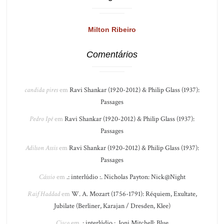
Milton Ribeiro
Comentários
candida pires
em
Ravi Shankar (1920-2012) & Philip Glass (1937):
Passages
Pedro Ipê
em
Ravi Shankar (1920-2012) & Philip Glass (1937):
Passages
Adilson Assis
em
Ravi Shankar (1920-2012) & Philip Glass (1937):
Passages
Cássio
em
.: interlúdio :. Nicholas Payton: Nick@Night
Raif Haddad
em
W. A. Mozart (1756-1791): Réquiem, Exultate,
Jubilate (Berliner, Karajan / Dresden, Klee)
Cisco
em
.: interlúdio :. Joni Mitchell: Blue