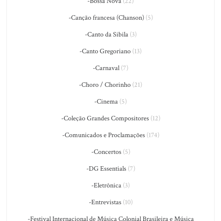
-Bossa Nova
(22)
-Canção francesa (Chanson)
(5)
-Canto da Sibila
(3)
-Canto Gregoriano
(13)
-Carnaval
(7)
-Choro / Chorinho
(21)
-Cinema
(5)
-Coleção Grandes Compositores
(12)
-Comunicados e Proclamações
(174)
-Concertos
(5)
-DG Essentials
(7)
-Eletrônica
(3)
-Entrevistas
(10)
-Festival Internacional de Música Colonial Brasileira e Música