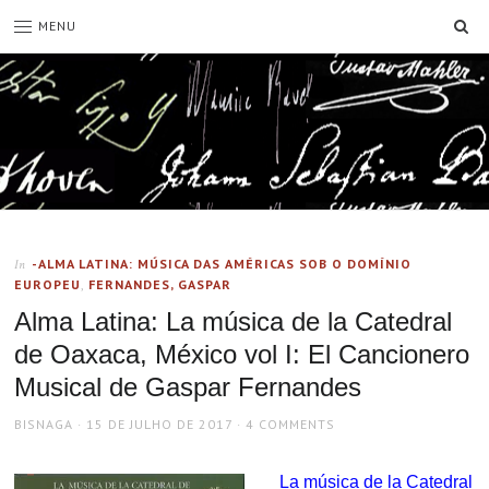
SE
MENU
-ALMA LATINA: MÚSICA DAS AMÉRICAS SOB O DOMÍNIO
In
EUROPEU
,
FERNANDES, GASPAR
Alma Latina: La música de la Catedral
de Oaxaca, México vol I: El Cancionero
Musical de Gaspar Fernandes
AUTHOR
POSTED
BISNAGA
15 DE JULHO DE 2017
4 COMMENTS
ON
La música de la Catedral