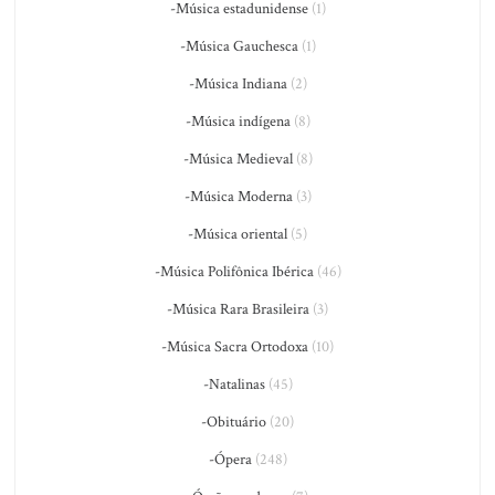
-Música estadunidense
(1)
-Música Gauchesca
(1)
-Música Indiana
(2)
-Música indígena
(8)
-Música Medieval
(8)
-Música Moderna
(3)
-Música oriental
(5)
-Música Polifônica Ibérica
(46)
-Música Rara Brasileira
(3)
-Música Sacra Ortodoxa
(10)
-Natalinas
(45)
-Obituário
(20)
-Ópera
(248)