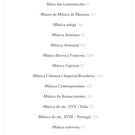
-Muro das Lamentações
(1)
-Museu da Música de Mariana
(15)
-Música antiga
(16)
-Música Armênia
(3)
-Música Armorial
(12)
-Música Barroca Francesa
(120)
-Música Cipriota
(1)
-Música Colonial e Imperial Brasileira
(206)
-Música Contemporânea
(42)
-Música do Renascimento
(26)
-Música do séc. XVII – Itália
(3)
-Música do séc. XVIII – Portugal
(20)
-Música eslovena
(1)