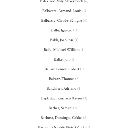
Balakirev, Mily Alexeyevich
(6)
Balbastre, Armand-Louis
(1)
Balbastre, Claude-Bénigne
(4)
Balbi, Ignacio
(1)
Baldi, João José
(1)
Balfe, Michael William
(1)
Balke, Jon
(1)
Ballard Senior, Robert
(1)
Baltzar, Thomas
(2)
Banchieri, Adriano
(4)
Baptista, Francisco Xavier
(3)
Barber, Samuel
(26)
Barbosa, Domingos Caldas
(8)
Barbosa, Osvaldo Pinto (Vavá)
(1)