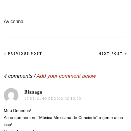
Avicenna
Navegação
PREVIOUS POST
NEXT POST
de
Post
4 comments /
Add your comment below
Bisnaga
disse:
17 DE JULHO DE 2012 ÀS 10:00
Meu Deeeeus!
Acho que nem no “Música Mexicana de Concierto” a gente acha
isso!