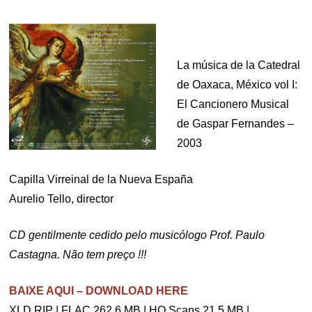
La música de la Catedral
de Oaxaca, México vol I:
El Cancionero Musical
de Gaspar Fernandes –
2003
Capilla Virreinal de la Nueva España
Aurelio Tello, director
CD gentilmente cedido pelo musicólogo Prof. Paulo
Castagna. Não tem preço !!!
BAIXE AQUI – DOWNLOAD HERE
XLD RIP | FLAC 262,6 MB | HQ Scans 21,5 MB |