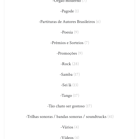
-Órgão moderno
(7)
-Pagode
(1)
-Partituras de Autores Brasileiros
(6)
-Poesia
(9)
-Prêmios e Sorteios
(7)
-Promoções
(9)
-Rock
(28)
-Samba
(17)
-Sei lá
(13)
-Tango
(17)
-Tão chato ser gostoso
(17)
-Trilhas sonoras / bandas sonoras / soundtracks
(41)
-Vários
(4)
-Vídeos
(4)