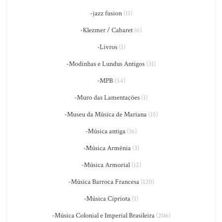
-jazz fusion
(11)
-Klezmer / Cabaret
(6)
-Livros
(1)
-Modinhas e Lundus Antigos
(31)
-MPB
(54)
-Muro das Lamentações
(1)
-Museu da Música de Mariana
(15)
-Música antiga
(16)
-Música Armênia
(3)
-Música Armorial
(12)
-Música Barroca Francesa
(120)
-Música Cipriota
(1)
-Música Colonial e Imperial Brasileira
(206)