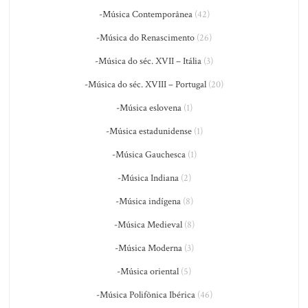
-Música Contemporânea
(42)
-Música do Renascimento
(26)
-Música do séc. XVII – Itália
(3)
-Música do séc. XVIII – Portugal
(20)
-Música eslovena
(1)
-Música estadunidense
(1)
-Música Gauchesca
(1)
-Música Indiana
(2)
-Música indígena
(8)
-Música Medieval
(8)
-Música Moderna
(3)
-Música oriental
(5)
-Música Polifônica Ibérica
(46)