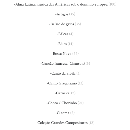
-Alma Latina: música das Américas sob o domínio europeu
(100)
-Artigos
(35)
-Balaio de gatos
(36)
-Bálcãs
(4)
-Blues
(14)
-Bossa Nova
(22)
-Canção francesa (Chanson)
(5)
-Canto da Sibila
(3)
-Canto Gregoriano
(13)
-Carnaval
(7)
-Choro / Chorinho
(21)
-Cinema
(5)
-Coleção Grandes Compositores
(12)