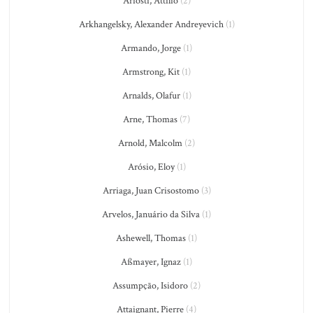
Ariosti, Attilio
(2)
Arkhangelsky, Alexander Andreyevich
(1)
Armando, Jorge
(1)
Armstrong, Kit
(1)
Arnalds, Olafur
(1)
Arne, Thomas
(7)
Arnold, Malcolm
(2)
Arósio, Eloy
(1)
Arriaga, Juan Crisostomo
(3)
Arvelos, Januário da Silva
(1)
Ashewell, Thomas
(1)
Aßmayer, Ignaz
(1)
Assumpção, Isidoro
(2)
Attaignant, Pierre
(4)