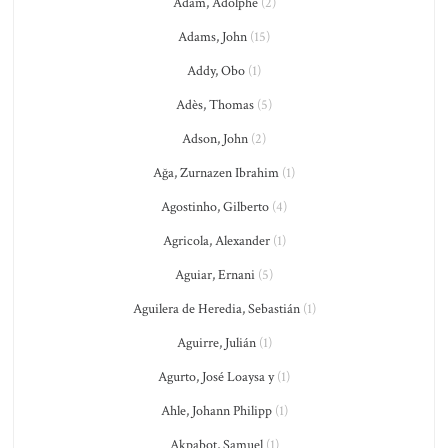
Adam, Adolphe
(2)
Adams, John
(15)
Addy, Obo
(1)
Adès, Thomas
(5)
Adson, John
(2)
Ağa, Zurnazen Ibrahim
(1)
Agostinho, Gilberto
(4)
Agricola, Alexander
(1)
Aguiar, Ernani
(5)
Aguilera de Heredia, Sebastián
(1)
Aguirre, Julián
(1)
Agurto, José Loaysa y
(1)
Ahle, Johann Philipp
(1)
Akpabot, Samuel
(1)