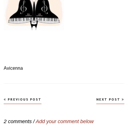
Avicenna
Navegação
PREVIOUS POST
NEXT POST
de
Post
2 comments /
Add your comment below