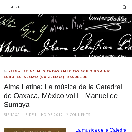
SE
MENU
-ALMA LATINA: MÚSICA DAS AMÉRICAS SOB O DOMÍNIO
In
EUROPEU
,
SUMAYA (OU ZUMAYA), MANUEL DE
Alma Latina: La música de la Catedral
de Oaxaca, México vol II: Manuel de
Sumaya
AUTHOR
POSTED
BISNAGA
15 DE JULHO DE 2017
2 COMMENTS
ON
La música de la Catedral