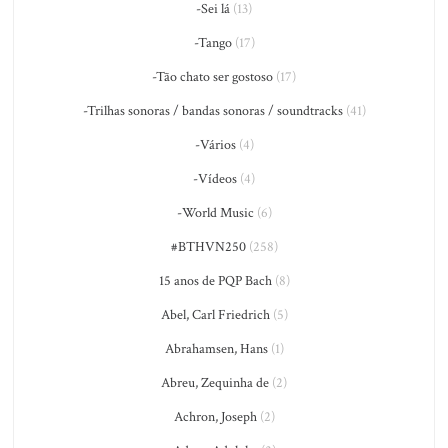
-Sei lá
(13)
-Tango
(17)
-Tão chato ser gostoso
(17)
-Trilhas sonoras / bandas sonoras / soundtracks
(41)
-Vários
(4)
-Vídeos
(4)
-World Music
(6)
#BTHVN250
(258)
15 anos de PQP Bach
(8)
Abel, Carl Friedrich
(5)
Abrahamsen, Hans
(1)
Abreu, Zequinha de
(2)
Achron, Joseph
(2)