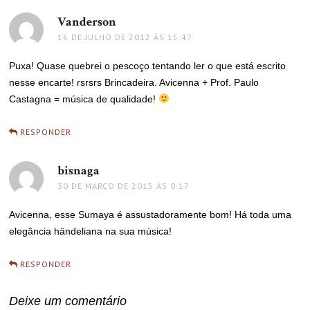
Vanderson
disse:
16 DE JULHO DE 2012 ÀS 15:47
Puxa! Quase quebrei o pescoço tentando ler o que está escrito
nesse encarte! rsrsrs Brincadeira. Avicenna + Prof. Paulo
Castagna = música de qualidade!
RESPONDER
bisnaga
disse:
30 DE MARÇO DE 2015 ÀS 0:17
Avicenna, esse Sumaya é assustadoramente bom! Há toda uma
elegância händeliana na sua música!
RESPONDER
Deixe um comentário