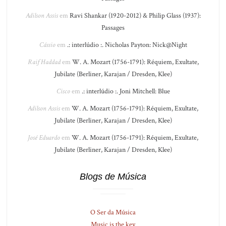
Adilson Assis
em
Ravi Shankar (1920-2012) & Philip Glass (1937):
Passages
Cássio
em
.: interlúdio :. Nicholas Payton: Nick@Night
Raif Haddad
em
W. A. Mozart (1756-1791): Réquiem, Exultate,
Jubilate (Berliner, Karajan / Dresden, Klee)
Cisco
em
.: interlúdio :. Joni Mitchell: Blue
Adilson Assis
em
W. A. Mozart (1756-1791): Réquiem, Exultate,
Jubilate (Berliner, Karajan / Dresden, Klee)
José Eduardo
em
W. A. Mozart (1756-1791): Réquiem, Exultate,
Jubilate (Berliner, Karajan / Dresden, Klee)
Blogs de Música
O Ser da Música
Music is the key