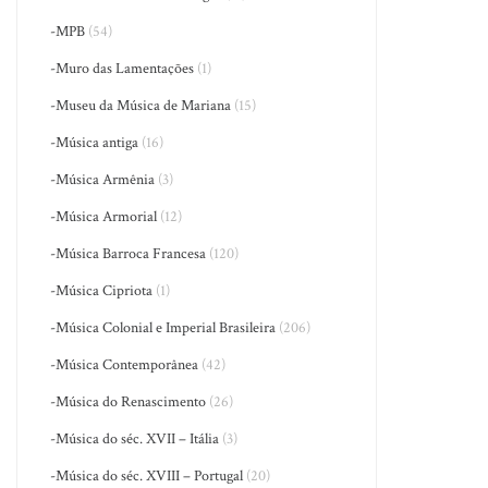
-MPB
(54)
-Muro das Lamentações
(1)
-Museu da Música de Mariana
(15)
-Música antiga
(16)
-Música Armênia
(3)
-Música Armorial
(12)
-Música Barroca Francesa
(120)
-Música Cipriota
(1)
-Música Colonial e Imperial Brasileira
(206)
-Música Contemporânea
(42)
-Música do Renascimento
(26)
-Música do séc. XVII – Itália
(3)
-Música do séc. XVIII – Portugal
(20)