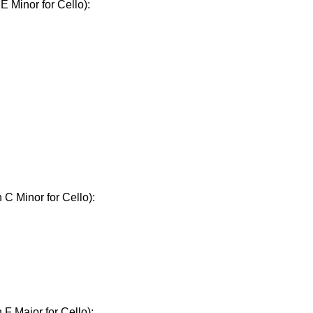
 E Minor for Cello):
 C Minor for Cello):
 F Major for Cello):