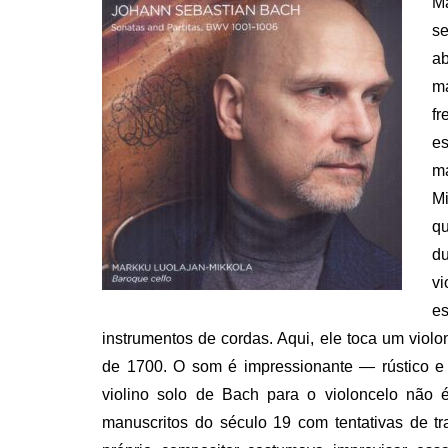
M
se
ab
ma
fr
es
m
Mi
qu
d
vi
e
instrumentos de cordas. Aqui, ele toca um viol
de 1700. O som é impressionante — rústico e f
violino solo de Bach para o violoncelo não é
manuscritos do século 19 com tentativas de tr