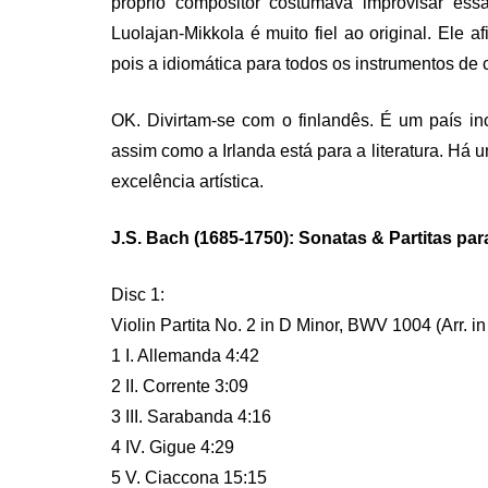
próprio compositor costumava improvisar essa
Luolajan-Mikkola é muito fiel ao original. Ele
pois a idiomática para todos os instrumentos d
OK. Divirtam-se com o finlandês. É um país inc
assim como a Irlanda está para a literatura. Há
excelência artística.
J.S. Bach (1685-1750): Sonatas & Partitas pa
Disc 1:
Violin Partita No. 2 in D Minor, BWV 1004 (Arr. in
1 I. Allemanda 4:42
2 II. Corrente 3:09
3 III. Sarabanda 4:16
4 IV. Gigue 4:29
5 V. Ciaccona 15:15