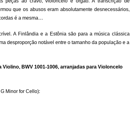
s peças ao cravo, violoncelo e órgão. A transcrição de
 afirmou que os abusos eram absolutamente desnecessários,
e cordas é a mesma…
rível. A Finlândia e a Estônia são para a música clássica
 uma desproporção notável entre o tamanho da população e a
ra Violino, BWV 1001-1006, arranjadas para Violoncelo
 G Minor for Cello):