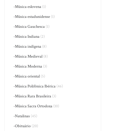
-Música eslovena
(1)
-Música estadunidense
(1)
-Música Gauchesca
(1)
-Música Indiana
(2)
-Música indígena
(8)
-Música Medieval
(8)
-Música Moderna
(3)
-Música oriental
(5)
-Música Polifônica Ibérica
(46)
-Música Rara Brasileira
(3)
-Música Sacra Ortodoxa
(10)
-Natalinas
(45)
-Obituário
(20)