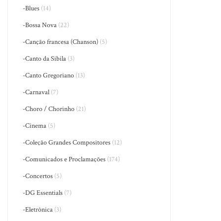
-Blues
(14)
-Bossa Nova
(22)
-Canção francesa (Chanson)
(5)
-Canto da Sibila
(3)
-Canto Gregoriano
(13)
-Carnaval
(7)
-Choro / Chorinho
(21)
-Cinema
(5)
-Coleção Grandes Compositores
(12)
-Comunicados e Proclamações
(174)
-Concertos
(5)
-DG Essentials
(7)
-Eletrônica
(3)