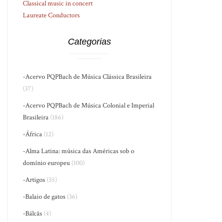
Classical music in concert
Laureate Conductors
Categorias
-Acervo PQPBach de Música Clássica Brasileira
(37)
-Acervo PQPBach de Música Colonial e Imperial
Brasileira
(186)
-África
(12)
-Alma Latina: música das Américas sob o
domínio europeu
(100)
-Artigos
(35)
-Balaio de gatos
(36)
-Bálcãs
(4)