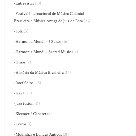
-Entrevistas
(10)
-Festival Internacional de Música Colonial
Brasileira e Música Antiga de Juiz de Fora
(23)
-Folk
(5)
-Harmonia Mundi – 50 anos
(16)
-Harmonia Mundi – Sacred Music
(14)
-Hinos
(2)
-História da Música Brasileira
(14)
-Interlúdios
(48)
-Jazz
(589)
-jazz fusion
(11)
-Klezmer / Cabaret
(6)
-Livros
(1)
-Modinhas e Lundus Antigos
(31)