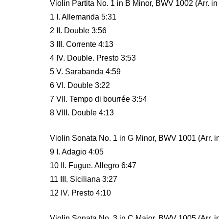
Violin Partita No. 1 in B Minor, BWV 1002 (Arr. in
1 I. Allemanda 5:31
2 II. Double 3:56
3 III. Corrente 4:13
4 IV. Double. Presto 3:53
5 V. Sarabanda 4:59
6 VI. Double 3:22
7 VII. Tempo di bourrée 3:54
8 VIII. Double 4:13
Violin Sonata No. 1 in G Minor, BWV 1001 (Arr. in
9 I. Adagio 4:05
10 II. Fugue. Allegro 6:47
11 III. Siciliana 3:27
12 IV. Presto 4:10
Violin Sonata No. 3 in C Major, BWV 1005 (Arr. in