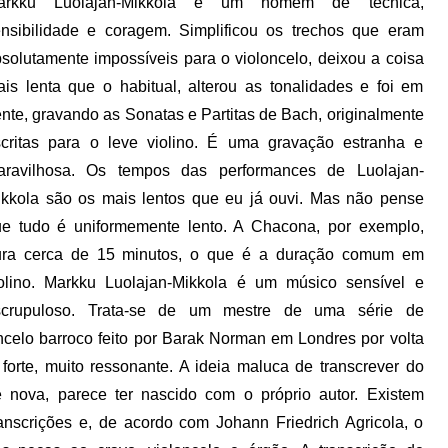
arkku Luolajan-Mikkola é um homem de técnica,
nsibilidade e coragem. Simplificou os trechos que eram
solutamente impossíveis para o violoncelo, deixou a coisa
is lenta que o habitual, alterou as tonalidades e foi em
ente, gravando as Sonatas e Partitas de Bach, originalmente
critas para o leve violino. É uma gravação estranha e
aravilhosa. Os tempos das performances de Luolajan-
kkola são os mais lentos que eu já ouvi. Mas não pense
e tudo é uniformemente lento. A Chacona, por exemplo,
ura cerca de 15 minutos, o que é a duração comum em
olino. Markku Luolajan-Mikkola é um músico sensível e
scrupuloso. Trata-se de um mestre de uma série de
oncelo barroco feito por Barak Norman em Londres por volta
orte, muito ressonante. A ideia maluca de transcrever do
 nova, parece ter nascido com o próprio autor. Existem
anscrições e, de acordo com Johann Friedrich Agricola, o