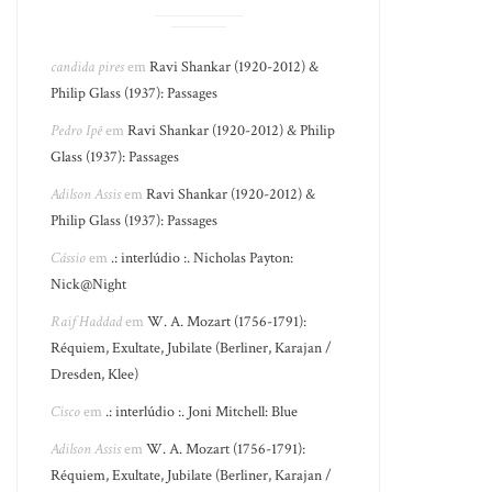
candida pires
em
Ravi Shankar (1920-2012) &
Philip Glass (1937): Passages
Pedro Ipê
em
Ravi Shankar (1920-2012) & Philip
Glass (1937): Passages
Adilson Assis
em
Ravi Shankar (1920-2012) &
Philip Glass (1937): Passages
Cássio
em
.: interlúdio :. Nicholas Payton:
Nick@Night
Raif Haddad
em
W. A. Mozart (1756-1791):
Réquiem, Exultate, Jubilate (Berliner, Karajan /
Dresden, Klee)
Cisco
em
.: interlúdio :. Joni Mitchell: Blue
Adilson Assis
em
W. A. Mozart (1756-1791):
Réquiem, Exultate, Jubilate (Berliner, Karajan /