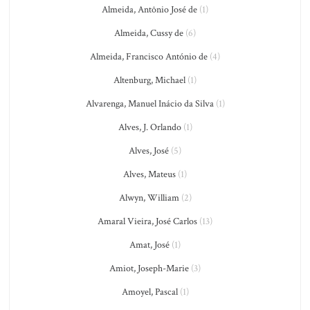
Almeida, Antônio José de
(1)
Almeida, Cussy de
(6)
Almeida, Francisco António de
(4)
Altenburg, Michael
(1)
Alvarenga, Manuel Inácio da Silva
(1)
Alves, J. Orlando
(1)
Alves, José
(5)
Alves, Mateus
(1)
Alwyn, William
(2)
Amaral Vieira, José Carlos
(13)
Amat, José
(1)
Amiot, Joseph-Marie
(3)
Amoyel, Pascal
(1)