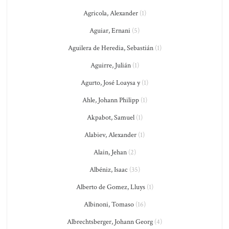
Agricola, Alexander
(1)
Aguiar, Ernani
(5)
Aguilera de Heredia, Sebastián
(1)
Aguirre, Julián
(1)
Agurto, José Loaysa y
(1)
Ahle, Johann Philipp
(1)
Akpabot, Samuel
(1)
Alabiev, Alexander
(1)
Alain, Jehan
(2)
Albéniz, Isaac
(35)
Alberto de Gomez, Lluys
(1)
Albinoni, Tomaso
(16)
Albrechtsberger, Johann Georg
(4)