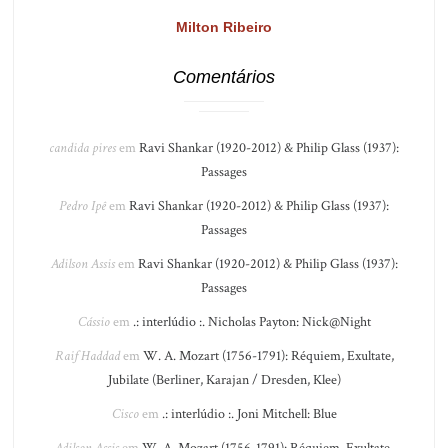
Milton Ribeiro
Comentários
candida pires
em
Ravi Shankar (1920-2012) & Philip Glass (1937):
Passages
Pedro Ipê
em
Ravi Shankar (1920-2012) & Philip Glass (1937):
Passages
Adilson Assis
em
Ravi Shankar (1920-2012) & Philip Glass (1937):
Passages
Cássio
em
.: interlúdio :. Nicholas Payton: Nick@Night
Raif Haddad
em
W. A. Mozart (1756-1791): Réquiem, Exultate,
Jubilate (Berliner, Karajan / Dresden, Klee)
Cisco
em
.: interlúdio :. Joni Mitchell: Blue
Adilson Assis
em
W. A. Mozart (1756-1791): Réquiem, Exultate,