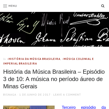
SE
MENU
-HISTÓRIA DA MÚSICA BRASILEIRA
,
-MÚSICA COLONIAL E
In
IMPERIAL BRASILEIRA
História da Música Brasileira – Episódio
3 de 10: A música no período áureo de
Minas Gerais
AUTHOR
POSTED
BISNAGA
1 DE JUNHO DE 2017
LEAVE A COMMENT
ON
Terceiro episódio da