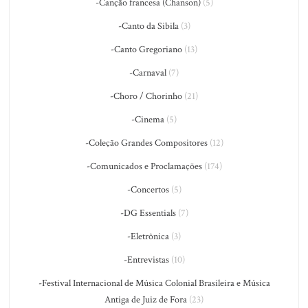
-Canção francesa (Chanson)
(5)
-Canto da Sibila
(3)
-Canto Gregoriano
(13)
-Carnaval
(7)
-Choro / Chorinho
(21)
-Cinema
(5)
-Coleção Grandes Compositores
(12)
-Comunicados e Proclamações
(174)
-Concertos
(5)
-DG Essentials
(7)
-Eletrônica
(3)
-Entrevistas
(10)
-Festival Internacional de Música Colonial Brasileira e Música
Antiga de Juiz de Fora
(23)