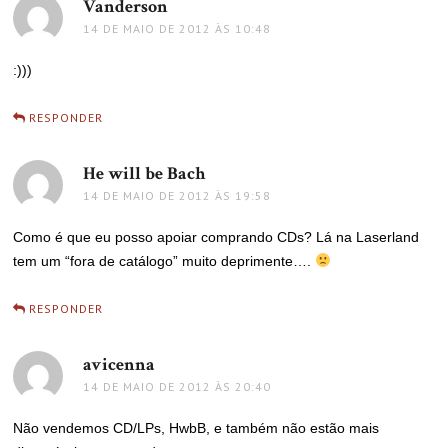
Vanderson
disse:
14 DE MAIO DE 2012 ÀS 10:48
:)))
RESPONDER
He will be Bach
disse:
14 DE MAIO DE 2012 ÀS 19:58
Como é que eu posso apoiar comprando CDs? Lá na Laserland
tem um “fora de catálogo” muito deprimente….
RESPONDER
avicenna
disse:
14 DE MAIO DE 2012 ÀS 20:40
Não vendemos CD/LPs, HwbB, e também não estão mais