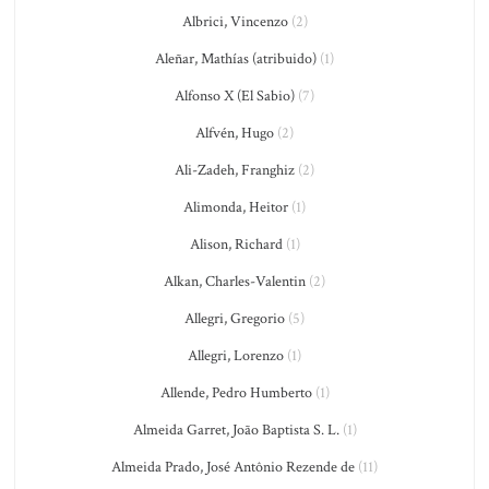
Albrici, Vincenzo
(2)
Aleñar, Mathías (atribuido)
(1)
Alfonso X (El Sabio)
(7)
Alfvén, Hugo
(2)
Ali-Zadeh, Franghiz
(2)
Alimonda, Heitor
(1)
Alison, Richard
(1)
Alkan, Charles-Valentin
(2)
Allegri, Gregorio
(5)
Allegri, Lorenzo
(1)
Allende, Pedro Humberto
(1)
Almeida Garret, João Baptista S. L.
(1)
Almeida Prado, José Antônio Rezende de
(11)