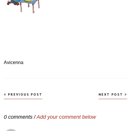
Avicenna
Navegação
PREVIOUS POST
NEXT POST
de
Post
0 comments /
Add your comment below