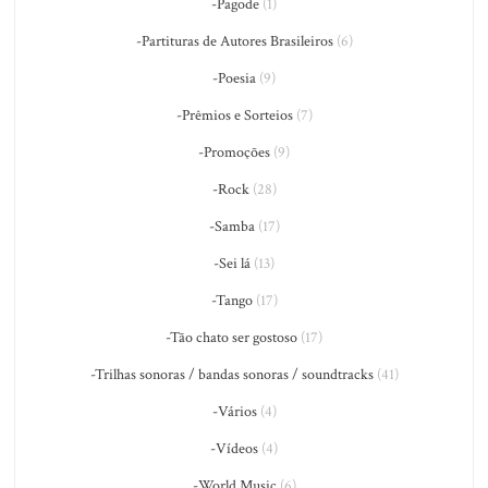
-Pagode
(1)
-Partituras de Autores Brasileiros
(6)
-Poesia
(9)
-Prêmios e Sorteios
(7)
-Promoções
(9)
-Rock
(28)
-Samba
(17)
-Sei lá
(13)
-Tango
(17)
-Tão chato ser gostoso
(17)
-Trilhas sonoras / bandas sonoras / soundtracks
(41)
-Vários
(4)
-Vídeos
(4)
-World Music
(6)