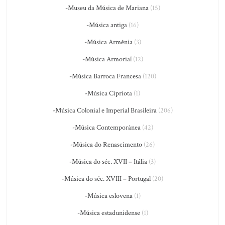
-Museu da Música de Mariana
(15)
-Música antiga
(16)
-Música Armênia
(3)
-Música Armorial
(12)
-Música Barroca Francesa
(120)
-Música Cipriota
(1)
-Música Colonial e Imperial Brasileira
(206)
-Música Contemporânea
(42)
-Música do Renascimento
(26)
-Música do séc. XVII – Itália
(3)
-Música do séc. XVIII – Portugal
(20)
-Música eslovena
(1)
-Música estadunidense
(1)