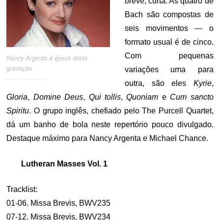
breve, curta. As quatro de
Bach são compostas de
seis movimentos — o
formato usual é de cinco.
Com pequenas
Nancy Argenta à época desta
gravação
variações uma para
outra, são eles
Kyrie
,
Gloria
,
Domine Deus
,
Qui tollis
,
Quoniam
e
Cum sancto
Spiritu
. O grupo inglês, chefiado pelo The Purcell Quartet,
dá um banho de bola neste repertório pouco divulgado.
Destaque máximo para Nancy Argenta e Michael Chance.
Lutheran Masses Vol. 1
Tracklist:
01-06. Missa Brevis, BWV235
07-12. Missa Brevis, BWV234