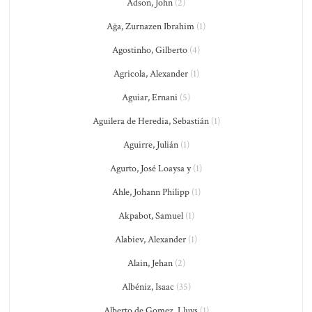
Adson, John
(2)
Ağa, Zurnazen Ibrahim
(1)
Agostinho, Gilberto
(4)
Agricola, Alexander
(1)
Aguiar, Ernani
(5)
Aguilera de Heredia, Sebastián
(1)
Aguirre, Julián
(1)
Agurto, José Loaysa y
(1)
Ahle, Johann Philipp
(1)
Akpabot, Samuel
(1)
Alabiev, Alexander
(1)
Alain, Jehan
(2)
Albéniz, Isaac
(35)
Alberto de Gomez, Lluys
(1)