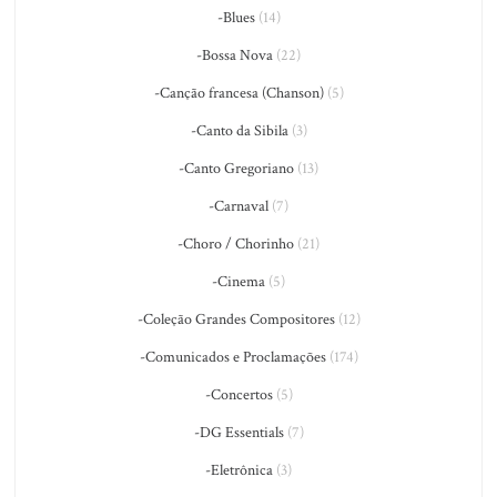
-Blues
(14)
-Bossa Nova
(22)
-Canção francesa (Chanson)
(5)
-Canto da Sibila
(3)
-Canto Gregoriano
(13)
-Carnaval
(7)
-Choro / Chorinho
(21)
-Cinema
(5)
-Coleção Grandes Compositores
(12)
-Comunicados e Proclamações
(174)
-Concertos
(5)
-DG Essentials
(7)
-Eletrônica
(3)