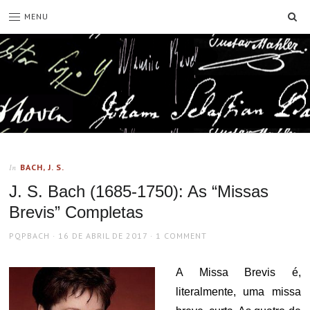
SE
MENU
BACH, J. S.
In
J. S. Bach (1685-1750): As “Missas
Brevis” Completas
AUTHOR
POSTED
PQPBACH
16 DE ABRIL DE 2017
1 COMMENT
ON
A Missa Brevis é,
literalmente, uma missa