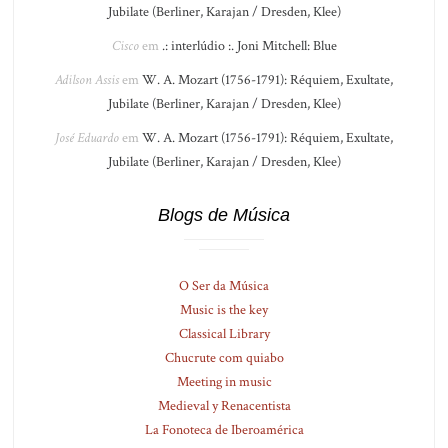
Jubilate (Berliner, Karajan / Dresden, Klee)
Cisco
em
.: interlúdio :. Joni Mitchell: Blue
Adilson Assis
em
W. A. Mozart (1756-1791): Réquiem, Exultate,
Jubilate (Berliner, Karajan / Dresden, Klee)
José Eduardo
em
W. A. Mozart (1756-1791): Réquiem, Exultate,
Jubilate (Berliner, Karajan / Dresden, Klee)
Blogs de Música
O Ser da Música
Music is the key
Classical Library
Chucrute com quiabo
Meeting in music
Medieval y Renacentista
La Fonoteca de Iberoamérica