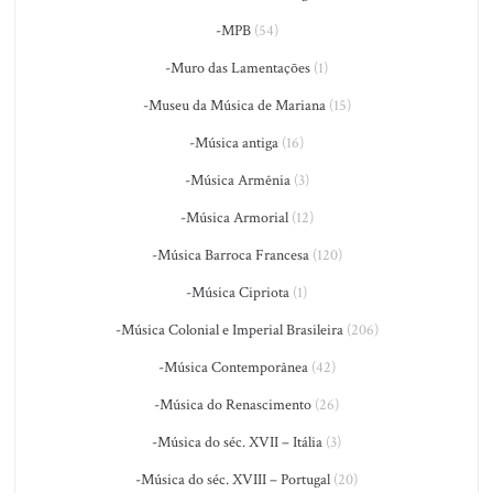
-MPB
(54)
-Muro das Lamentações
(1)
-Museu da Música de Mariana
(15)
-Música antiga
(16)
-Música Armênia
(3)
-Música Armorial
(12)
-Música Barroca Francesa
(120)
-Música Cipriota
(1)
-Música Colonial e Imperial Brasileira
(206)
-Música Contemporânea
(42)
-Música do Renascimento
(26)
-Música do séc. XVII – Itália
(3)
-Música do séc. XVIII – Portugal
(20)