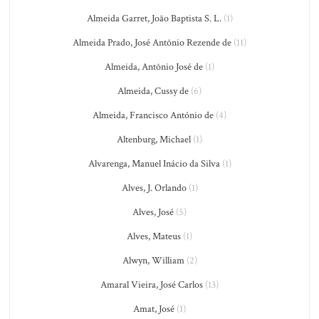
Almeida Garret, João Baptista S. L.
(1)
Almeida Prado, José Antônio Rezende de
(11)
Almeida, Antônio José de
(1)
Almeida, Cussy de
(6)
Almeida, Francisco António de
(4)
Altenburg, Michael
(1)
Alvarenga, Manuel Inácio da Silva
(1)
Alves, J. Orlando
(1)
Alves, José
(5)
Alves, Mateus
(1)
Alwyn, William
(2)
Amaral Vieira, José Carlos
(13)
Amat, José
(1)