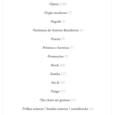
-Ópera
(248)
-Órgão moderno
(7)
-Pagode
(1)
-Partituras de Autores Brasileiros
(6)
-Poesia
(9)
-Prêmios e Sorteios
(7)
-Promoções
(9)
-Rock
(28)
-Samba
(17)
-Sei lá
(13)
-Tango
(17)
-Tão chato ser gostoso
(17)
-Trilhas sonoras / bandas sonoras / soundtracks
(41)