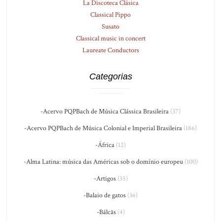
La Discoteca Clásica
Classical Pippo
Susato
Classical music in concert
Laureate Conductors
Categorias
-Acervo PQPBach de Música Clássica Brasileira
(37)
-Acervo PQPBach de Música Colonial e Imperial Brasileira
(186)
-África
(12)
-Alma Latina: música das Américas sob o domínio europeu
(100)
-Artigos
(35)
-Balaio de gatos
(36)
-Bálcãs
(4)