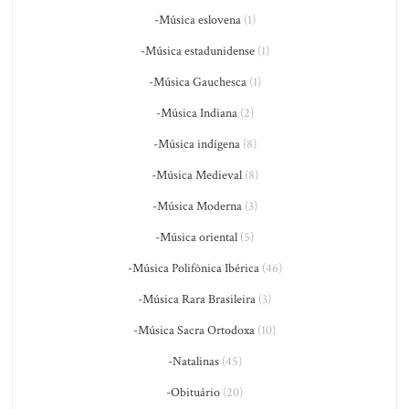
-Música eslovena
(1)
-Música estadunidense
(1)
-Música Gauchesca
(1)
-Música Indiana
(2)
-Música indígena
(8)
-Música Medieval
(8)
-Música Moderna
(3)
-Música oriental
(5)
-Música Polifônica Ibérica
(46)
-Música Rara Brasileira
(3)
-Música Sacra Ortodoxa
(10)
-Natalinas
(45)
-Obituário
(20)