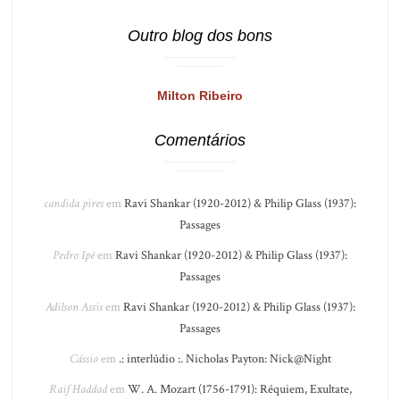
Outro blog dos bons
Milton Ribeiro
Comentários
candida pires
em
Ravi Shankar (1920-2012) & Philip Glass (1937):
Passages
Pedro Ipê
em
Ravi Shankar (1920-2012) & Philip Glass (1937):
Passages
Adilson Assis
em
Ravi Shankar (1920-2012) & Philip Glass (1937):
Passages
Cássio
em
.: interlúdio :. Nicholas Payton: Nick@Night
Raif Haddad
em
W. A. Mozart (1756-1791): Réquiem, Exultate,