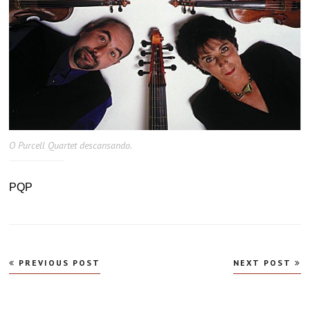
O Purcell Quartet descansando.
PQP
Navegação
PREVIOUS POST
NEXT POST
de
Post