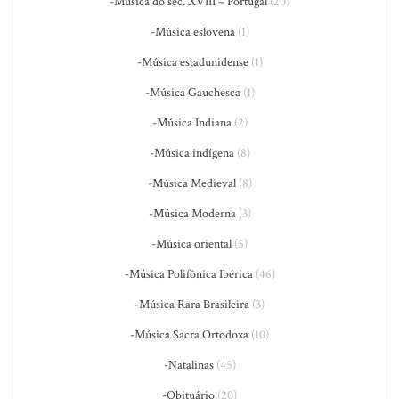
-Música do séc. XVIII – Portugal
(20)
-Música eslovena
(1)
-Música estadunidense
(1)
-Música Gauchesca
(1)
-Música Indiana
(2)
-Música indígena
(8)
-Música Medieval
(8)
-Música Moderna
(3)
-Música oriental
(5)
-Música Polifônica Ibérica
(46)
-Música Rara Brasileira
(3)
-Música Sacra Ortodoxa
(10)
-Natalinas
(45)
-Obituário
(20)