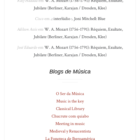
Raif Haddad
em
W. A. Mozart (1756-1791): Réquiem, Exultate,
Jubilate (Berliner, Karajan / Dresden, Klee)
Cisco
em
.: interlúdio :. Joni Mitchell: Blue
Adilson Assis
em
W. A. Mozart (1756-1791): Réquiem, Exultate,
Jubilate (Berliner, Karajan / Dresden, Klee)
José Eduardo
em
W. A. Mozart (1756-1791): Réquiem, Exultate,
Jubilate (Berliner, Karajan / Dresden, Klee)
Blogs de Música
O Ser da Música
Music is the key
Classical Library
Chucrute com quiabo
Meeting in music
Medieval y Renacentista
La Fonoteca de Iberoamérica