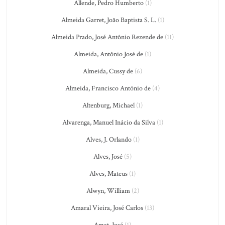
Allende, Pedro Humberto
(1)
Almeida Garret, João Baptista S. L.
(1)
Almeida Prado, José Antônio Rezende de
(11)
Almeida, Antônio José de
(1)
Almeida, Cussy de
(6)
Almeida, Francisco António de
(4)
Altenburg, Michael
(1)
Alvarenga, Manuel Inácio da Silva
(1)
Alves, J. Orlando
(1)
Alves, José
(5)
Alves, Mateus
(1)
Alwyn, William
(2)
Amaral Vieira, José Carlos
(13)
Amat, José
(1)