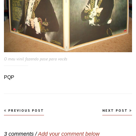
O meu vinil fazendo pose para vocês
PQP
Navegação
PREVIOUS POST
NEXT POST
de
Post
3 comments /
Add your comment below