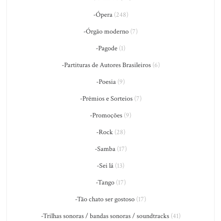
-Ópera
(248)
-Órgão moderno
(7)
-Pagode
(1)
-Partituras de Autores Brasileiros
(6)
-Poesia
(9)
-Prêmios e Sorteios
(7)
-Promoções
(9)
-Rock
(28)
-Samba
(17)
-Sei lá
(13)
-Tango
(17)
-Tão chato ser gostoso
(17)
-Trilhas sonoras / bandas sonoras / soundtracks
(41)