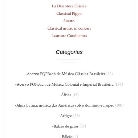
La Discoteca Clásica
Classical Pippo
Susato
Classical music in concert
Laureate Conductors
Categorias
-Acervo PQPBach de Música Clássica Brasileira
(37)
-Acervo PQPBach de Música Colonial e Imperial Brasileira
(186)
-África
(12)
-Alma Latina: música das Américas sob o domínio europeu
(100)
-Artigos
(35)
-Balaio de gatos
(36)
-Bálcãs
(4)