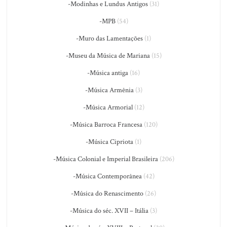
-Modinhas e Lundus Antigos
(31)
-MPB
(54)
-Muro das Lamentações
(1)
-Museu da Música de Mariana
(15)
-Música antiga
(16)
-Música Armênia
(3)
-Música Armorial
(12)
-Música Barroca Francesa
(120)
-Música Cipriota
(1)
-Música Colonial e Imperial Brasileira
(206)
-Música Contemporânea
(42)
-Música do Renascimento
(26)
-Música do séc. XVII – Itália
(3)