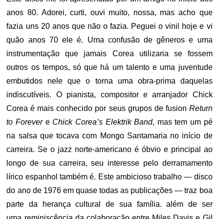
anos 80. Adorei, curti, ouvi muito, nossa, mas acho que
fazia uns 20 anos que não o fazia. Peguei o vinil hoje e vi
quão anos 70 ele é. Uma confusão de gêneros e uma
instrumentação que jamais Corea utilizaria se fossem
outros os tempos, só que há um talento e uma juventude
embutidos nele que o torna uma obra-prima daquelas
indiscutíveis. O pianista, compositor e arranjador Chick
Corea é mais conhecido por seus grupos de fusion
Return
to Forever
e
Chick Corea’s Elektrik Band
, mas tem um pé
na salsa que tocava com Mongo Santamaria no início de
carreira. Se o jazz norte-americano é óbvio e principal ao
longo de sua carreira, seu interesse pelo derramamento
lírico espanhol também é. Este ambicioso trabalho — disco
do ano de 1976 em quase todas as publicações — traz boa
parte da herança cultural de sua família. além de ser
uma reminiscência da colaboração entre Miles Davis e Gil