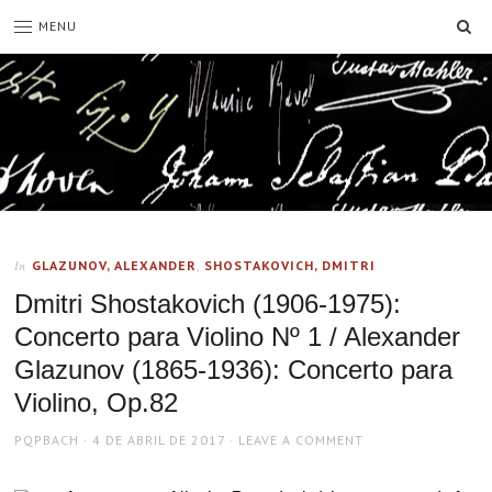
SE
MENU
GLAZUNOV, ALEXANDER
,
SHOSTAKOVICH, DMITRI
In
Dmitri Shostakovich (1906-1975):
Concerto para Violino Nº 1 / Alexander
Glazunov (1865-1936): Concerto para
Violino, Op.82
AUTHOR
POSTED
PQPBACH
4 DE ABRIL DE 2017
LEAVE A COMMENT
ON