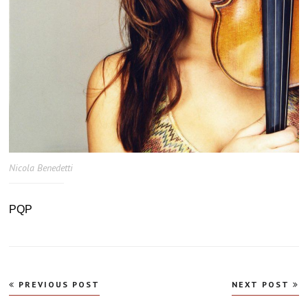
Nicola Benedetti
PQP
Navegação
PREVIOUS POST
NEXT POST
de