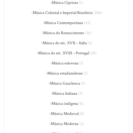
-Música Cipriota
(1)
-Música Colonial e Imperial Brasileira
(206)
-Música Contemporânea
(42)
-Música do Renascimento
(26)
-Música do séc. XVII – Itália
(3)
-Música do séc. XVIII – Portugal
(20)
-Música eslovena
(1)
-Música estadunidense
(1)
-Música Gauchesca
(1)
-Música Indiana
(2)
-Música indígena
(8)
-Música Medieval
(8)
-Música Moderna
(2)