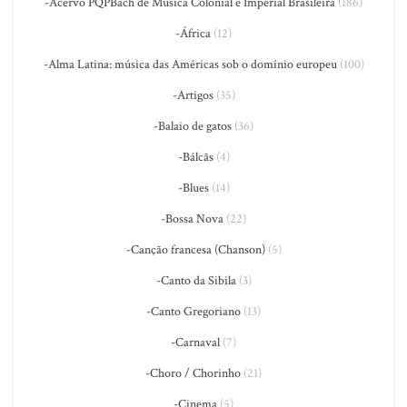
-Acervo PQPBach de Música Colonial e Imperial Brasileira
(186)
-África
(12)
-Alma Latina: música das Américas sob o domínio europeu
(100)
-Artigos
(35)
-Balaio de gatos
(36)
-Bálcãs
(4)
-Blues
(14)
-Bossa Nova
(22)
-Canção francesa (Chanson)
(5)
-Canto da Sibila
(3)
-Canto Gregoriano
(13)
-Carnaval
(7)
-Choro / Chorinho
(21)
-Cinema
(5)