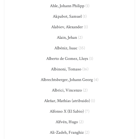
Ahle, Johann Philipp
(1)
Akpabot, Samuel
(1)
Alabiev, Alexander
(1)
Alain, Jehan
(2)
Albéniz, Isaac
(35)
Alberto de Gomez, Lluys
(1)
Albinoni, Tomaso
(16)
Albrechtsberger, Johann Georg
(4)
Albrici, Vincenzo
(2)
Aleñar, Mathías (atribuido)
(1)
Alfonso X (El Sabio)
(7)
Alfvén, Hugo
(2)
Ali-Zadeh, Franghiz
(2)