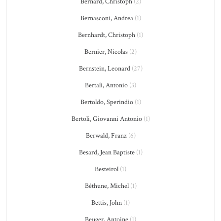
Bernard, Christoph
(2)
Bernasconi, Andrea
(1)
Bernhardt, Christoph
(1)
Bernier, Nicolas
(2)
Bernstein, Leonard
(27)
Bertali, Antonio
(3)
Bertoldo, Sperindio
(1)
Bertoli, Giovanni Antonio
(1)
Berwald, Franz
(6)
Besard, Jean Baptiste
(1)
Besteirol
(1)
Béthune, Michel
(1)
Bettis, John
(1)
Beuger, Antoine
(1)