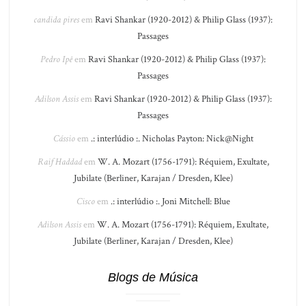
candida pires
em
Ravi Shankar (1920-2012) & Philip Glass (1937):
Passages
Pedro Ipê
em
Ravi Shankar (1920-2012) & Philip Glass (1937):
Passages
Adilson Assis
em
Ravi Shankar (1920-2012) & Philip Glass (1937):
Passages
Cássio
em
.: interlúdio :. Nicholas Payton: Nick@Night
Raif Haddad
em
W. A. Mozart (1756-1791): Réquiem, Exultate,
Jubilate (Berliner, Karajan / Dresden, Klee)
Cisco
em
.: interlúdio :. Joni Mitchell: Blue
Adilson Assis
em
W. A. Mozart (1756-1791): Réquiem, Exultate,
Jubilate (Berliner, Karajan / Dresden, Klee)
Blogs de Música