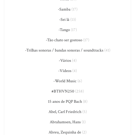
-Samba
(17)
-Sei lá
(13)
-Tango
(17)
-Tão chato ser gostoso
(17)
-Trilhas sonoras / bandas sonoras / soundtracks
(41)
-Vários
(4)
-Vídeos
(4)
-World Music
(6)
#BTHVN250
(258)
15 anos de PQP Bach
(8)
Abel, Carl Friedrich
(5)
Abrahamsen, Hans
(1)
Abreu, Zequinha de
(2)