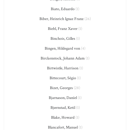
Biato, Eduardo
(1)
Biber, Heinrich Ignaz Franz
(26)
Biebl, Franz Xaver
(1)
Binchois, Gilles
(1)
Bingen, Hildegard von
(4)
Birckenstock, Johann Adam
(1)
Birtwistle, Harrison
(1)
Bittecourt, Ségio
(1)
Bizet, Georges
(28)
Bjarnason, Daníel
(1)
Bjørnstad, Ketil
(1)
Blake, Howard
(1)
Blancafort, Manuel
(1)