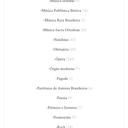
-Música oriental
(5)
-Música Polifônica Ibérica
(46)
-Música Rara Brasileira
(3)
-Música Sacra Ortodoxa
(10)
-Natalinas
(45)
-Obituário
(20)
-Ópera
(248)
-Órgão moderno
(7)
-Pagode
(1)
-Partituras de Autores Brasileiros
(6)
-Poesia
(9)
-Prêmios e Sorteios
(7)
-Promoções
(9)
-Rock
(28)