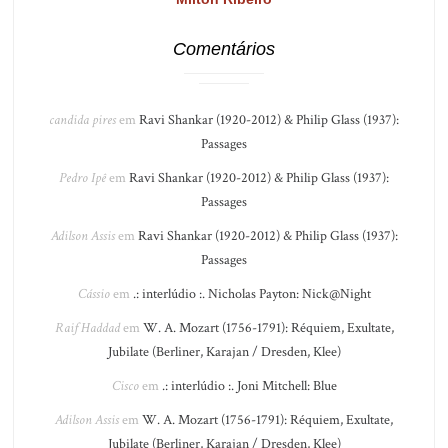
Comentários
candida pires
em
Ravi Shankar (1920-2012) & Philip Glass (1937):
Passages
Pedro Ipê
em
Ravi Shankar (1920-2012) & Philip Glass (1937):
Passages
Adilson Assis
em
Ravi Shankar (1920-2012) & Philip Glass (1937):
Passages
Cássio
em
.: interlúdio :. Nicholas Payton: Nick@Night
Raif Haddad
em
W. A. Mozart (1756-1791): Réquiem, Exultate,
Jubilate (Berliner, Karajan / Dresden, Klee)
Cisco
em
.: interlúdio :. Joni Mitchell: Blue
Adilson Assis
em
W. A. Mozart (1756-1791): Réquiem, Exultate,
Jubilate (Berliner, Karajan / Dresden, Klee)