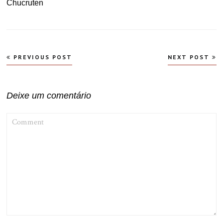
Chucruten
Navegação
PREVIOUS POST
NEXT POST
de
Post
Deixe um comentário
COMMENT