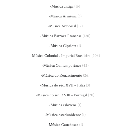
-Música antiga
(16)
-Música Armênia
(3)
-Música Armorial
(12)
-Música Barroca Francesa
(120)
-Música Cipriota
(1)
-Música Colonial e Imperial Brasileira
(206)
-Música Contemporânea
(42)
-Música do Renascimento
(26)
-Música do séc. XVII – Itália
(3)
-Música do séc. XVIII – Portugal
(20)
-Música eslovena
(1)
-Música estadunidense
(1)
-Música Gauchesca
(1)