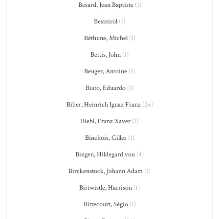
Besard, Jean Baptiste
(1)
Besteirol
(1)
Béthune, Michel
(1)
Bettis, John
(1)
Beuger, Antoine
(1)
Biato, Eduardo
(1)
Biber, Heinrich Ignaz Franz
(26)
Biebl, Franz Xaver
(1)
Binchois, Gilles
(1)
Bingen, Hildegard von
(4)
Birckenstock, Johann Adam
(1)
Birtwistle, Harrison
(1)
Bittecourt, Ségio
(1)