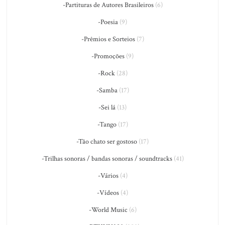
-Partituras de Autores Brasileiros
(6)
-Poesia
(9)
-Prêmios e Sorteios
(7)
-Promoções
(9)
-Rock
(28)
-Samba
(17)
-Sei lá
(13)
-Tango
(17)
-Tão chato ser gostoso
(17)
-Trilhas sonoras / bandas sonoras / soundtracks
(41)
-Vários
(4)
-Vídeos
(4)
-World Music
(6)