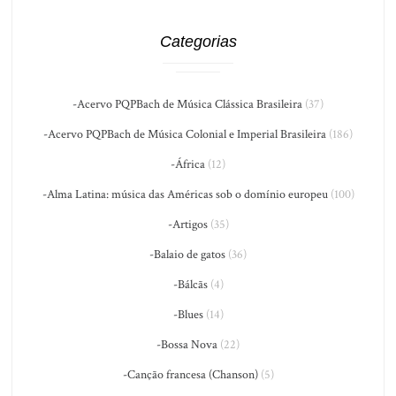
Categorias
-Acervo PQPBach de Música Clássica Brasileira
(37)
-Acervo PQPBach de Música Colonial e Imperial Brasileira
(186)
-África
(12)
-Alma Latina: música das Américas sob o domínio europeu
(100)
-Artigos
(35)
-Balaio de gatos
(36)
-Bálcãs
(4)
-Blues
(14)
-Bossa Nova
(22)
-Canção francesa (Chanson)
(5)