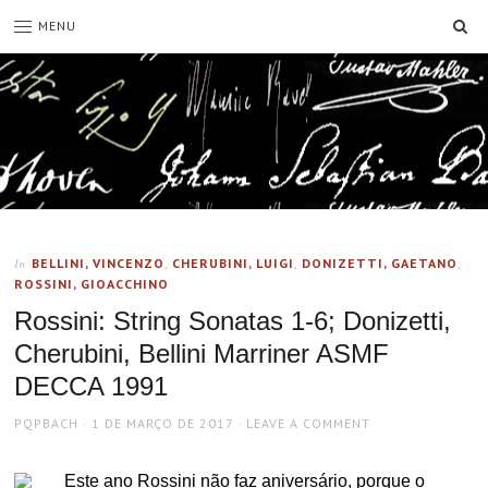
SE
MENU
BELLINI, VINCENZO
,
CHERUBINI, LUIGI
,
DONIZETTI, GAETANO
,
In
ROSSINI, GIOACCHINO
Rossini: String Sonatas 1-6; Donizetti,
Cherubini, Bellini Marriner ASMF
DECCA 1991
AUTHOR
POSTED
PQPBACH
1 DE MARÇO DE 2017
LEAVE A COMMENT
ON
Este ano Rossini não faz aniversário, porque o