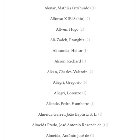
Aleñar, Mathías (atribuido)
(1)
Alfonso X (El Sabio)
(7)
Alfvén, Hugo
(2)
Ali-Zadeh, Franghiz
(2)
Alimonda, Heitor
(1)
Alison, Richard
(1)
Alkan, Charles-Valentin
(2)
Allegri, Gregorio
(5)
Allegri, Lorenzo
(1)
Allende, Pedro Humberto
(1)
Almeida Garret, João Baptista S. L.
(1)
Almeida Prado, José Antônio Rezende de
(11)
Almeida, Antônio José de
(1)