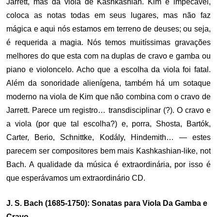
Jarrett, mas da viola de Kashkashian. Kim é impecável,
coloca as notas todas em seus lugares, mas não faz
mágica e aqui nós estamos em terreno de deuses; ou seja,
é requerida a magia. Nós temos muitíssimas gravações
melhores do que esta com na duplas de cravo e gamba ou
piano e violoncelo. Acho que a escolha da viola foi fatal.
Além da sonoridade alienígena, também há um sotaque
moderno na viola de Kim que não combina com o cravo de
Jarrett. Parece um registro… transdisciplinar (?). O cravo e
a viola (por que tal escolha?) e, porra, Shosta, Bartók,
Carter, Berio, Schnittke, Kodály, Hindemith… — estes
parecem ser compositores bem mais Kashkashian-like, not
Bach. A qualidade da música é extraordinária, por isso é
que esperávamos um extraordinário CD.
J. S. Bach (1685-1750): Sonatas para Viola Da Gamba e
Cravo