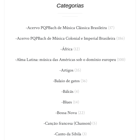
Categorias
-Acervo PQPBach de Música Clássica Brasileira
(37)
-Acervo PQPBach de Música Colonial e Imperial Brasileira
(186)
-África
(12)
-Alma Latina: música das Américas sob o domínio europeu
(100)
-Artigos
(35)
-Balaio de gatos
(36)
-Bálcãs
(4)
-Blues
(14)
-Bossa Nova
(22)
-Canção francesa (Chanson)
(5)
-Canto da Sibila
(3)