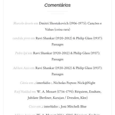
Comentários
Marcelo devoto
em
Dmitri Shostakovich (1906-1975): Canções e
Valsas (coisa rara)
candida pires
em
Ravi Shankar (1920-2012) & Philip Glass (1937):
Passages
Pedro Ipê
em
Ravi Shankar (1920-2012) & Philip Glass (1937):
Passages
Adilson Assis
em
Ravi Shankar (1920-2012) & Philip Glass (1937):
Passages
Cássio
em
.: interlúdio :. Nicholas Payton: Nick@Night
Raif Haddad
em
W. A. Mozart (1756-1791): Réquiem, Exultate,
Jubilate (Berliner, Karajan / Dresden, Klee)
Cisco
em
.: interlúdio :. Joni Mitchell: Blue