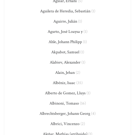
Aguiar, Ernani
(5)
Aguilera de Heredia, Sebastián
(1)
Aguirre, Julián
(1)
Agurto, José Loaysa y
(1)
Ahle, Johann Philipp
(1)
Akpabot, Samuel
(1)
Alabiev, Alexander
(1)
Alain, Jehan
(2)
Albéniz, Isaac
(35)
Alberto de Gomez, Lluys
(1)
Albinoni, Tomaso
(16)
Albrechtsberger, Johann Georg
(4)
Albrici, Vincenzo
(2)
Aleñar, Mathías (atribuido)
(1)