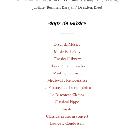
Adilson Assis
em
W. A. Mozart (1756-1791): Réquiem, Exultate,
Jubilate (Berliner, Karajan / Dresden, Klee)
Blogs de Música
O Ser da Música
Music is the key
Classical Library
Chucrute com quiabo
Meeting in music
Medieval y Renacentista
La Fonoteca de Iberoamérica
La Discoteca Clásica
Classical Pippo
Susato
Classical music in concert
Laureate Conductors