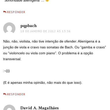
“Sonoridade alienígena”…
RESPONDER
pqpbach
disse:
18 DE JANEIRO DE 2012 ÀS 13:36
Não, não, violista, não tive intenção de ofender. Alienígena é a
junção de viola e cravo nas sonatas de Bach. Ou “gamba e cravo”
ou “violoncelo ou viola com piano”. O problema é a opção
transversal.
:¬)))
(E é apenas minha opinião, não mais do que isso).
RESPONDER
David A. Magalhães
disse: