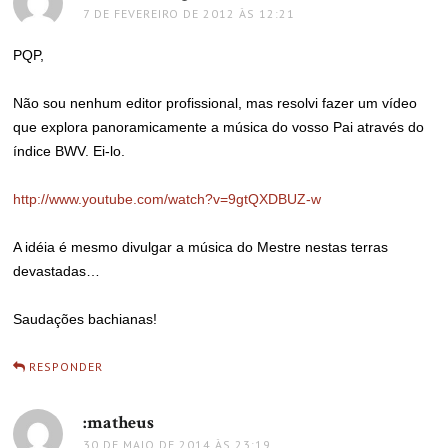
7 DE FEVEREIRO DE 2012 ÀS 12:21
PQP,
Não sou nenhum editor profissional, mas resolvi fazer um vídeo
que explora panoramicamente a música do vosso Pai através do
índice BWV. Ei-lo.
http://www.youtube.com/watch?v=9gtQXDBUZ-w
A idéia é mesmo divulgar a música do Mestre nestas terras
devastadas…
Saudações bachianas!
RESPONDER
:matheus
disse:
30 DE MAIO DE 2014 ÀS 23:19