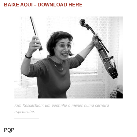
BAIXE AQUI – DOWNLOAD HERE
Kim Kaskashian: um pontinho a menos numa carreira
espetacular.
PQP