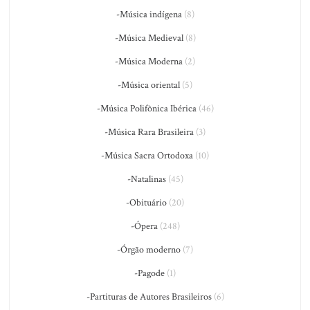
-Música indígena
(8)
-Música Medieval
(8)
-Música Moderna
(2)
-Música oriental
(5)
-Música Polifônica Ibérica
(46)
-Música Rara Brasileira
(3)
-Música Sacra Ortodoxa
(10)
-Natalinas
(45)
-Obituário
(20)
-Ópera
(248)
-Órgão moderno
(7)
-Pagode
(1)
-Partituras de Autores Brasileiros
(6)