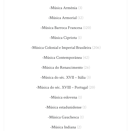
-Música Armênia
(3)
-Música Armorial
(12)
-Música Barroca Francesa
(120)
-Música Cipriota
(1)
-Música Colonial e Imperial Brasileira
(206)
-Música Contemporânea
(42)
-Música do Renascimento
(26)
-Música do séc. XVII – Itália
(3)
-Música do séc. XVIII – Portugal
(20)
-Música eslovena
(1)
-Música estadunidense
(1)
-Música Gauchesca
(1)
-Música Indiana
(2)