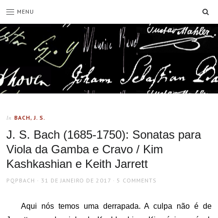
SE
MENU
BACH, J. S.
In
J. S. Bach (1685-1750): Sonatas para
Viola da Gamba e Cravo / Kim
Kashkashian e Keith Jarrett
AUTHOR
POSTED
PQPBACH
31 DE JANEIRO DE 2017
5 COMMENTS
ON
Aqui nós temos uma derrapada. A culpa não é de