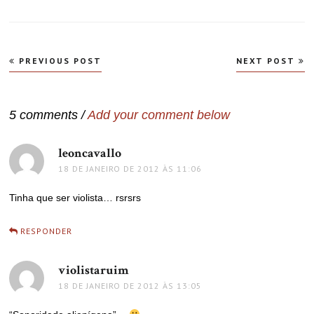
Navegação
PREVIOUS POST
NEXT POST
de
Post
5 comments /
Add your comment below
leoncavallo
disse:
18 DE JANEIRO DE 2012 ÀS 11:06
Tinha que ser violista… rsrsrs
RESPONDER
violistaruim
disse:
18 DE JANEIRO DE 2012 ÀS 13:05