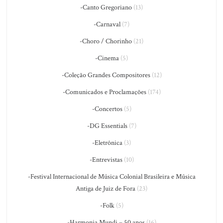
-Canto Gregoriano
(13)
-Carnaval
(7)
-Choro / Chorinho
(21)
-Cinema
(5)
-Coleção Grandes Compositores
(12)
-Comunicados e Proclamações
(174)
-Concertos
(5)
-DG Essentials
(7)
-Eletrônica
(3)
-Entrevistas
(10)
-Festival Internacional de Música Colonial Brasileira e Música
Antiga de Juiz de Fora
(23)
-Folk
(5)
-Harmonia Mundi – 50 anos
(16)