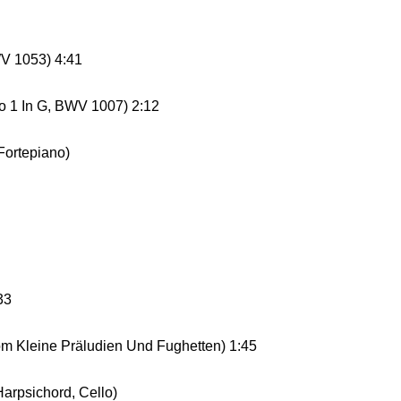
WV 1053) 4:41
No 1 In G, BWV 1007) 2:12
Fortepiano)
33
rom Kleine Präludien Und Fughetten) 1:45
Harpsichord, Cello)