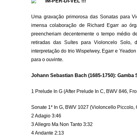
IM-PER-DÍ-VEL !!!
Uma gravação primorosa das Sonatas para Vi
imensa colaboração de Richard Egarr ao órgã
preencheriam decentemente o tempo médio de
retiradas das Suítes para Violoncelo Solo,
interpretação do trio Wispelwey, Egarr e Yeadon 
para o ouvinte.
Johann Sebastian Bach (1685-1750): Gamba S
1 Prelude In G (After Prelude In C, BWV 846, Fr
Sonate 1* In G, BWV 1027 (Violoncello Piccolo, 
2 Adagio 3:46
3 Allegro Ma Non Tanto 3:32
4 Andante 2:13