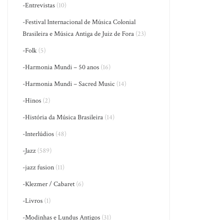
-Entrevistas
(10)
-Festival Internacional de Música Colonial
Brasileira e Música Antiga de Juiz de Fora
(23)
-Folk
(5)
-Harmonia Mundi – 50 anos
(16)
-Harmonia Mundi – Sacred Music
(14)
-Hinos
(2)
-História da Música Brasileira
(14)
-Interlúdios
(48)
-Jazz
(589)
-jazz fusion
(11)
-Klezmer / Cabaret
(6)
-Livros
(1)
-Modinhas e Lundus Antigos
(31)