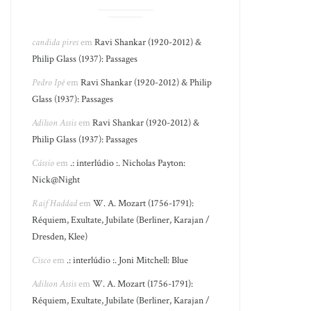
candida pires
em
Ravi Shankar (1920-2012) &
Philip Glass (1937): Passages
Pedro Ipê
em
Ravi Shankar (1920-2012) & Philip
Glass (1937): Passages
Adilson Assis
em
Ravi Shankar (1920-2012) &
Philip Glass (1937): Passages
Cássio
em
.: interlúdio :. Nicholas Payton:
Nick@Night
Raif Haddad
em
W. A. Mozart (1756-1791):
Réquiem, Exultate, Jubilate (Berliner, Karajan /
Dresden, Klee)
Cisco
em
.: interlúdio :. Joni Mitchell: Blue
Adilson Assis
em
W. A. Mozart (1756-1791):
Réquiem, Exultate, Jubilate (Berliner, Karajan /