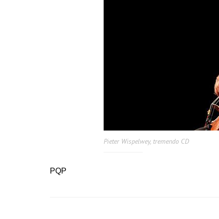
Pieter Wispelwey, tremendo CD
PQP