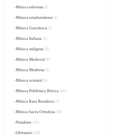
-Música eslovena
(1)
-Música estadunidense
(1)
-Música Gauchesca
(1)
-Música Indiana
(2)
-Música indígena
(8)
-Música Medieval
(8)
-Música Moderna
(3)
-Música oriental
(5)
-Música Polifônica Ibérica
(46)
-Música Rara Brasileira
(3)
-Música Sacra Ortodoxa
(10)
-Natalinas
(45)
-Obituário
(20)