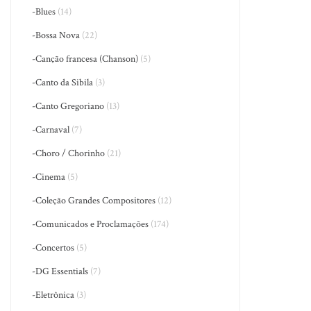
-Blues
(14)
-Bossa Nova
(22)
-Canção francesa (Chanson)
(5)
-Canto da Sibila
(3)
-Canto Gregoriano
(13)
-Carnaval
(7)
-Choro / Chorinho
(21)
-Cinema
(5)
-Coleção Grandes Compositores
(12)
-Comunicados e Proclamações
(174)
-Concertos
(5)
-DG Essentials
(7)
-Eletrônica
(3)