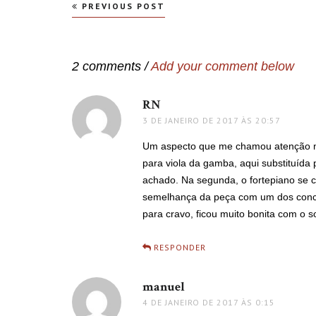
Navegação
PREVIOUS POST
de
Post
2 comments /
Add your comment below
RN
disse:
3 DE JANEIRO DE 2017 ÀS 20:57
Um aspecto que me chamou atenção ne
para viola da gamba, aqui substituída p
achado. Na segunda, o fortepiano se c
semelhança da peça com um dos conce
para cravo, ficou muito bonita com o 
RESPONDER
manuel
disse:
4 DE JANEIRO DE 2017 ÀS 0:15