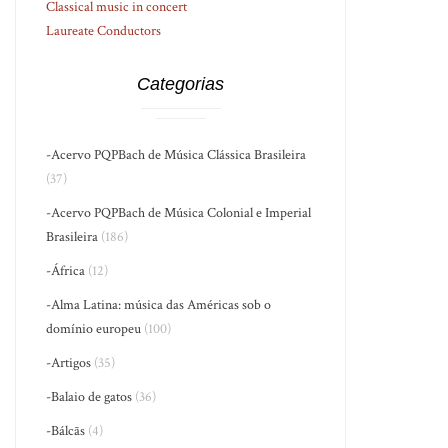
Classical music in concert
Laureate Conductors
Categorias
-Acervo PQPBach de Música Clássica Brasileira
(37)
-Acervo PQPBach de Música Colonial e Imperial
Brasileira
(186)
-África
(12)
-Alma Latina: música das Américas sob o
domínio europeu
(100)
-Artigos
(35)
-Balaio de gatos
(36)
-Bálcãs
(4)