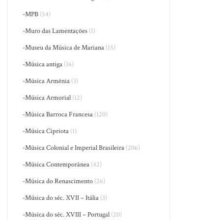
-MPB
(54)
-Muro das Lamentações
(1)
-Museu da Música de Mariana
(15)
-Música antiga
(16)
-Música Armênia
(3)
-Música Armorial
(12)
-Música Barroca Francesa
(120)
-Música Cipriota
(1)
-Música Colonial e Imperial Brasileira
(206)
-Música Contemporânea
(42)
-Música do Renascimento
(26)
-Música do séc. XVII – Itália
(3)
-Música do séc. XVIII – Portugal
(20)