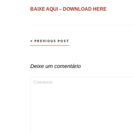
BAIXE AQUI – DOWNLOAD HERE
Navegação
PREVIOUS POST
de
Post
Deixe um comentário
COMMENT