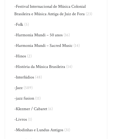
-Festival Internacional de Música Colonial
Brasileira e Música Antiga de Juiz de Fora
(23)
-Folk
(5)
-Harmonia Mundi – 50 anos
(16)
-Harmonia Mundi – Sacred Music
(14)
-Hinos
(2)
-História da Música Brasileira
(14)
-Interlúdios
(48)
-Jazz
(589)
-jazz fusion
(11)
-Klezmer / Cabaret
(6)
-Livros
(1)
-Modinhas e Lundus Antigos
(31)