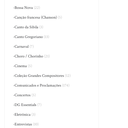
-Bossa Nova
(22)
-Canção francesa (Chanson)
(5)
-Canto da Sibila
(3)
-Canto Gregoriano
(13)
-Carnaval
(7)
-Choro / Chorinho
(21)
-Cinema
(5)
-Coleção Grandes Compositores
(12)
-Comunicados e Proclamações
(174)
-Concertos
(5)
-DG Essentials
(7)
-Eletrônica
(3)
-Entrevistas
(10)