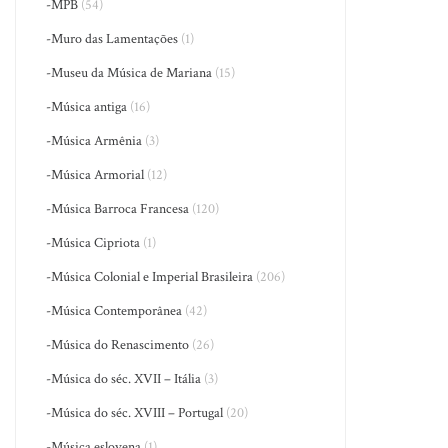
-MPB
(54)
-Muro das Lamentações
(1)
-Museu da Música de Mariana
(15)
-Música antiga
(16)
-Música Armênia
(3)
-Música Armorial
(12)
-Música Barroca Francesa
(120)
-Música Cipriota
(1)
-Música Colonial e Imperial Brasileira
(206)
-Música Contemporânea
(42)
-Música do Renascimento
(26)
-Música do séc. XVII – Itália
(3)
-Música do séc. XVIII – Portugal
(20)
-Música eslovena
(1)