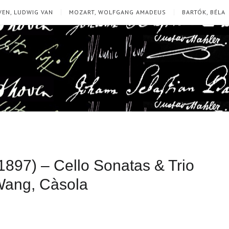
EN, LUDWIG VAN
MOZART, WOLFGANG AMADEUS
BARTÓK, BÉLA
897) – Cello Sonatas & Trio
 Wang, Càsola