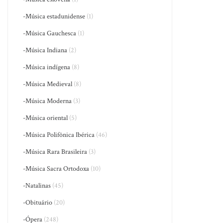
-Música estadunidense
(1)
-Música Gauchesca
(1)
-Música Indiana
(2)
-Música indígena
(8)
-Música Medieval
(8)
-Música Moderna
(3)
-Música oriental
(5)
-Música Polifônica Ibérica
(46)
-Música Rara Brasileira
(3)
-Música Sacra Ortodoxa
(10)
-Natalinas
(45)
-Obituário
(20)
-Ópera
(248)