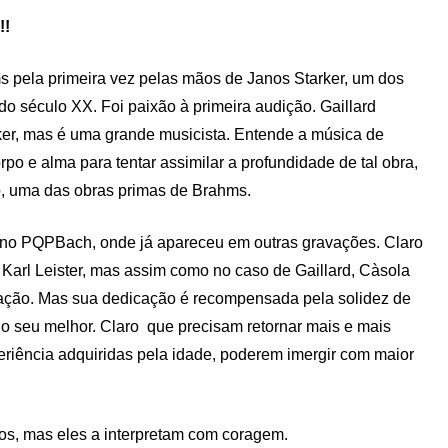
!!
s pela primeira vez pelas mãos de Janos Starker, um dos
do século XX. Foi paixão à primeira audição. Gaillard
er, mas é uma grande musicista. Entende a música de
po e alma para tentar assimilar a profundidade de tal obra,
ro, uma das obras primas de Brahms.
ui no PQPBach, onde já apareceu em outras gravações. Claro
arl Leister, mas assim como no caso de Gaillard, Càsola
ração. Mas sua dedicação é recompensada pela solidez de
z o seu melhor. Claro que precisam retornar mais e mais
eriência adquiridas pela idade, poderem imergir com maior
os, mas eles a interpretam com coragem.