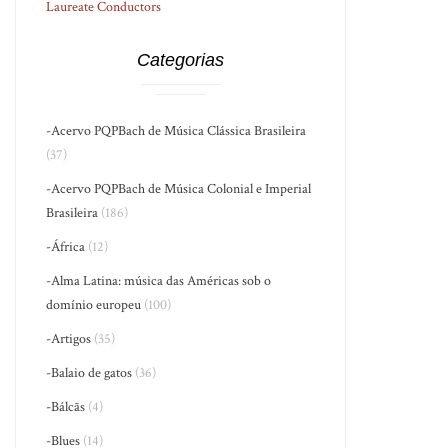
Laureate Conductors
Categorias
-Acervo PQPBach de Música Clássica Brasileira
(37)
-Acervo PQPBach de Música Colonial e Imperial
Brasileira
(186)
-África
(12)
-Alma Latina: música das Américas sob o
domínio europeu
(100)
-Artigos
(35)
-Balaio de gatos
(36)
-Bálcãs
(4)
-Blues
(14)