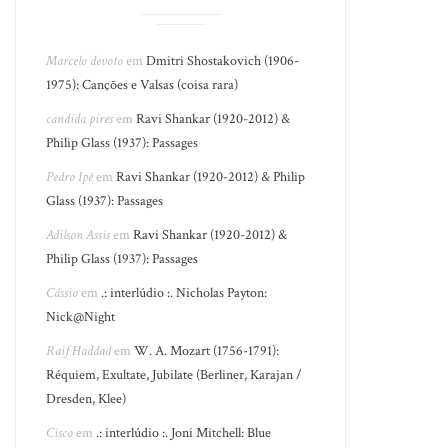
Marcelo devoto
em
Dmitri Shostakovich (1906-
1975): Canções e Valsas (coisa rara)
candida pires
em
Ravi Shankar (1920-2012) &
Philip Glass (1937): Passages
Pedro Ipê
em
Ravi Shankar (1920-2012) & Philip
Glass (1937): Passages
Adilson Assis
em
Ravi Shankar (1920-2012) &
Philip Glass (1937): Passages
Cássio
em
.: interlúdio :. Nicholas Payton:
Nick@Night
Raif Haddad
em
W. A. Mozart (1756-1791):
Réquiem, Exultate, Jubilate (Berliner, Karajan /
Dresden, Klee)
Cisco
em
.: interlúdio :. Joni Mitchell: Blue