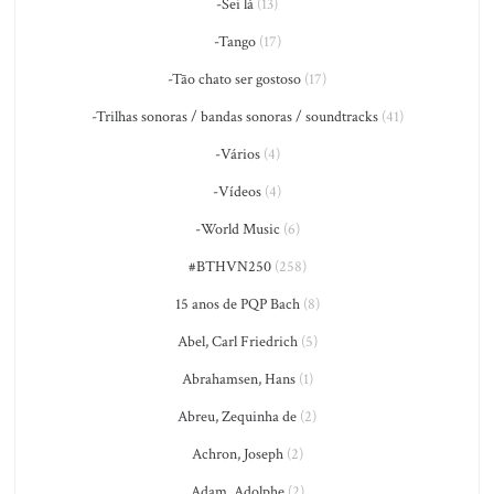
-Sei lá
(13)
-Tango
(17)
-Tão chato ser gostoso
(17)
-Trilhas sonoras / bandas sonoras / soundtracks
(41)
-Vários
(4)
-Vídeos
(4)
-World Music
(6)
#BTHVN250
(258)
15 anos de PQP Bach
(8)
Abel, Carl Friedrich
(5)
Abrahamsen, Hans
(1)
Abreu, Zequinha de
(2)
Achron, Joseph
(2)
Adam, Adolphe
(2)