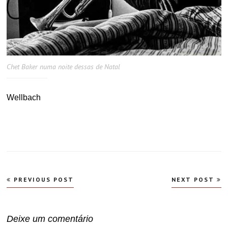
Chet Baker numa noite dessas de Natal
Wellbach
Navegação
PREVIOUS POST
NEXT POST
de
Post
Deixe um comentário