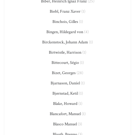
Biber, Heinrich Ignaz Franz
(25)
Biebl, Franz Xaver
(1)
Binchois, Gilles
(1)
Bingen, Hildegard von
(4)
Birckenstock, Johann Adam
(1)
Birtwistle, Harrison
(1)
Bittecourt, Ségio
(1)
Bizet, Georges
(28)
Bjarnason, Daníel
(1)
Bjørnstad, Ketil
(1)
Blake, Howard
(1)
Blancafort, Manuel
(1)
Blasco Manuel
(3)
Blauth, Brenno
(3)