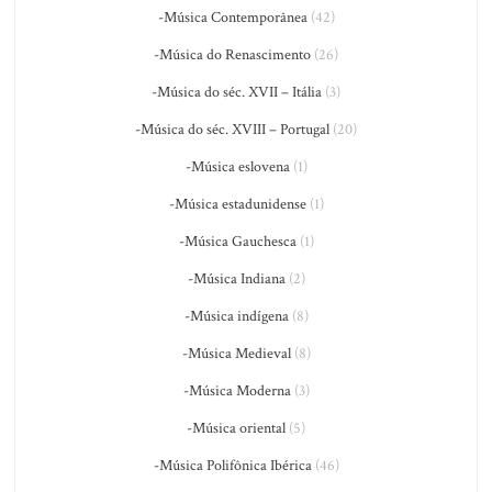
-Música Contemporânea
(42)
-Música do Renascimento
(26)
-Música do séc. XVII – Itália
(3)
-Música do séc. XVIII – Portugal
(20)
-Música eslovena
(1)
-Música estadunidense
(1)
-Música Gauchesca
(1)
-Música Indiana
(2)
-Música indígena
(8)
-Música Medieval
(8)
-Música Moderna
(3)
-Música oriental
(5)
-Música Polifônica Ibérica
(46)