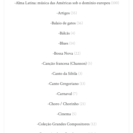
-Alma Latina: música das Américas sob o domínio europeu
(100)
-Artigos
(35)
-Balaio de gatos
(36)
-Bálcãs
(4)
-Blues
(14)
-Bossa Nova
(22)
-Canção francesa (Chanson)
(5)
-Canto da Sibila
(3)
-Canto Gregoriano
(13)
-Carnaval
(7)
-Choro / Chorinho
(21)
-Cinema
(5)
-Coleção Grandes Compositores
(12)