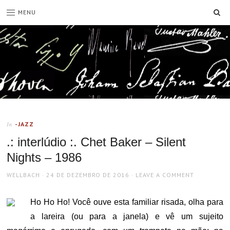
SE
MENU
-JAZZ
In
.: interlúdio :. Chet Baker – Silent
Nights – 1986
AUTHOR
POSTED
WELLBACH
24 DE DEZEMBRO DE 2016
LEAVE A COMMENT
ON
Ho Ho Ho! Você ouve esta familiar risada, olha para
a lareira (ou para a janela) e vê um sujeito