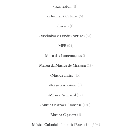
-jazz fusion
(11)
-Klezmer / Cabaret
(6)
-Livros
(1)
-Modinhas e Lundus Antigos
(31)
-MPB
(54)
-Muro das Lamentações
(1)
-Museu da Música de Mariana
(15)
-Música antiga
(16)
-Música Armênia
(3)
-Música Armorial
(12)
-Música Barroca Francesa
(120)
-Música Cipriota
(1)
-Música Colonial e Imperial Brasileira
(206)