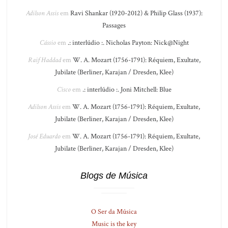
Adilson Assis
em
Ravi Shankar (1920-2012) & Philip Glass (1937):
Passages
Cássio
em
.: interlúdio :. Nicholas Payton: Nick@Night
Raif Haddad
em
W. A. Mozart (1756-1791): Réquiem, Exultate,
Jubilate (Berliner, Karajan / Dresden, Klee)
Cisco
em
.: interlúdio :. Joni Mitchell: Blue
Adilson Assis
em
W. A. Mozart (1756-1791): Réquiem, Exultate,
Jubilate (Berliner, Karajan / Dresden, Klee)
José Eduardo
em
W. A. Mozart (1756-1791): Réquiem, Exultate,
Jubilate (Berliner, Karajan / Dresden, Klee)
Blogs de Música
O Ser da Música
Music is the key