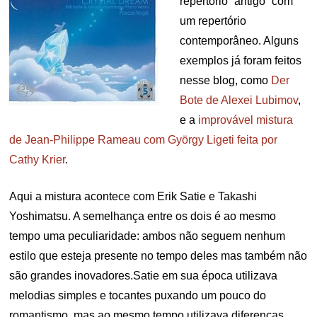
repertório “antigo” com
um repertório
contemporâneo. Alguns
exemplos já foram feitos
nesse blog, como
Der
Bote de Alexei Lubimov
,
e a
improvável mistura
de Jean-Philippe Rameau com György Ligeti feita por
Cathy Krier
.
Aqui a mistura acontece com Erik Satie e Takashi
Yoshimatsu. A semelhança entre os dois é ao mesmo
tempo uma peculiaridade: ambos não seguem nenhum
estilo que esteja presente no tempo deles mas também não
são grandes inovadores.Satie em sua época utilizava
melodias simples e tocantes puxando um pouco do
romantismo, mas ao mesmo tempo utilizava diferenças