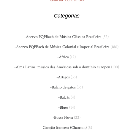
Categorias
-Acervo PQPBach de Música Clássica Brasileira
(37)
-Acervo PQPBach de Música Colonial e Imperial Brasileira
(186)
-África
(12)
-Alma Latina: música das Américas sob o domínio europeu
(100)
-Artigos
(35)
-Balaio de gatos
(36)
-Bálcãs
(4)
-Blues
(14)
-Bossa Nova
(22)
-Canção francesa (Chanson)
(5)