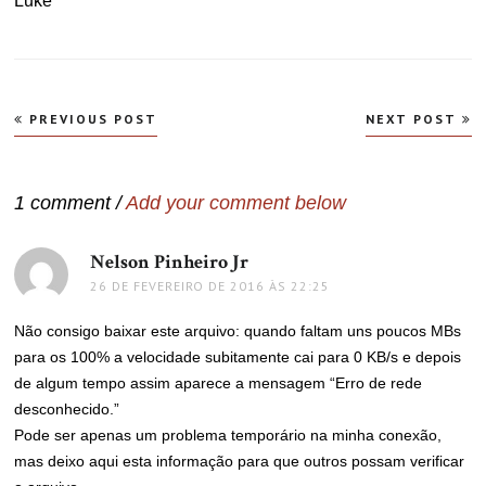
Luke
Navegação
PREVIOUS POST
NEXT POST
de
Post
1 comment /
Add your comment below
Nelson Pinheiro Jr
disse:
26 DE FEVEREIRO DE 2016 ÀS 22:25
Não consigo baixar este arquivo: quando faltam uns poucos MBs
para os 100% a velocidade subitamente cai para 0 KB/s e depois
de algum tempo assim aparece a mensagem “Erro de rede
desconhecido.”
Pode ser apenas um problema temporário na minha conexão,
mas deixo aqui esta informação para que outros possam verificar