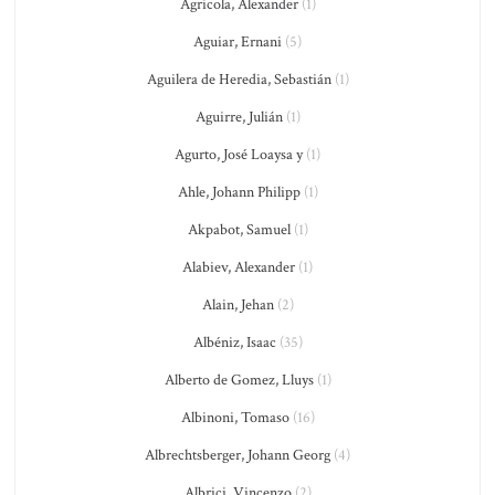
Agricola, Alexander
(1)
Aguiar, Ernani
(5)
Aguilera de Heredia, Sebastián
(1)
Aguirre, Julián
(1)
Agurto, José Loaysa y
(1)
Ahle, Johann Philipp
(1)
Akpabot, Samuel
(1)
Alabiev, Alexander
(1)
Alain, Jehan
(2)
Albéniz, Isaac
(35)
Alberto de Gomez, Lluys
(1)
Albinoni, Tomaso
(16)
Albrechtsberger, Johann Georg
(4)
Albrici, Vincenzo
(2)