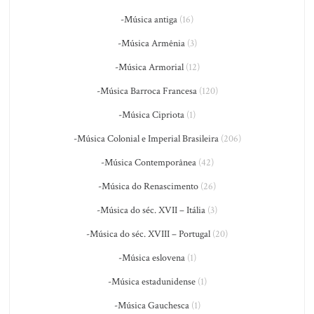
-Música antiga
(16)
-Música Armênia
(3)
-Música Armorial
(12)
-Música Barroca Francesa
(120)
-Música Cipriota
(1)
-Música Colonial e Imperial Brasileira
(206)
-Música Contemporânea
(42)
-Música do Renascimento
(26)
-Música do séc. XVII – Itália
(3)
-Música do séc. XVIII – Portugal
(20)
-Música eslovena
(1)
-Música estadunidense
(1)
-Música Gauchesca
(1)