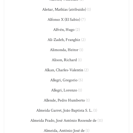
Aleñar, Mathías (atribuido)
(1)
Alfonso X (El Sabio)
(7)
Alfvén, Hugo
(2)
Ali-Zadeh, Franghiz
(2)
Alimonda, Heitor
(1)
Alison, Richard
(1)
Alkan, Charles-Valentin
(2)
Allegri, Gregorio
(5)
Allegri, Lorenzo
(1)
Allende, Pedro Humberto
(1)
Almeida Garret, João Baptista S. L.
(1)
Almeida Prado, José Antônio Rezende de
(11)
Almeida, Antônio José de
(1)