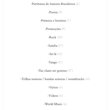
-Partituras de Autores Brasileiros
(6)
-Poesia
(9)
-Prêmios e Sorteios
(7)
-Promoções
(9)
-Rock
(28)
-Samba
(17)
-Sei lá
(13)
-Tango
(17)
-Tão chato ser gostoso
(17)
-Trilhas sonoras / bandas sonoras / soundtracks
(41)
-Vários
(4)
-Vídeos
(4)
-World Music
(6)