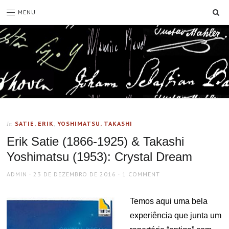
SE
MENU
SATIE, ERIK
,
YOSHIMATSU, TAKASHI
In
Erik Satie (1866-1925) & Takashi
Yoshimatsu (1953): Crystal Dream
AUTHOR
POSTED
ADMIN
23 DE DEZEMBRO DE 2016
1 COMMENT
ON
Temos aqui uma bela
experiência que junta um