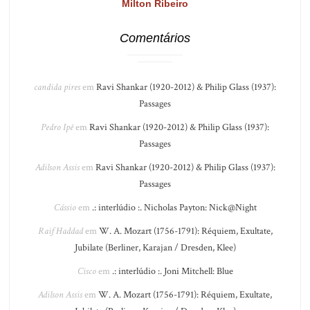
Milton Ribeiro
Comentários
candida pires
em
Ravi Shankar (1920-2012) & Philip Glass (1937):
Passages
Pedro Ipê
em
Ravi Shankar (1920-2012) & Philip Glass (1937):
Passages
Adilson Assis
em
Ravi Shankar (1920-2012) & Philip Glass (1937):
Passages
Cássio
em
.: interlúdio :. Nicholas Payton: Nick@Night
Raif Haddad
em
W. A. Mozart (1756-1791): Réquiem, Exultate,
Jubilate (Berliner, Karajan / Dresden, Klee)
Cisco
em
.: interlúdio :. Joni Mitchell: Blue
Adilson Assis
em
W. A. Mozart (1756-1791): Réquiem, Exultate,