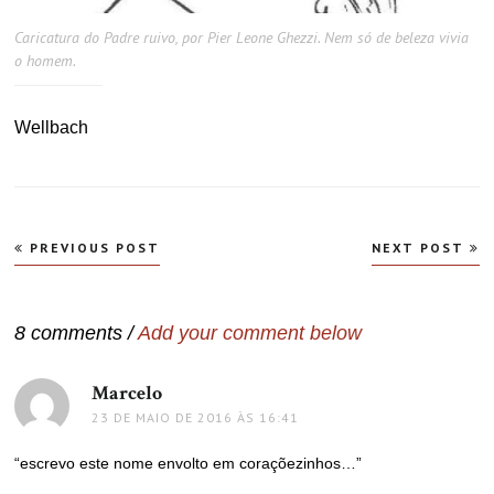
Caricatura do Padre ruivo, por Pier Leone Ghezzi. Nem só de beleza vivia
o homem.
Wellbach
Navegação
PREVIOUS POST
NEXT POST
de
Post
8 comments /
Add your comment below
Marcelo
disse:
23 DE MAIO DE 2016 ÀS 16:41
“escrevo este nome envolto em coraçõezinhos…”