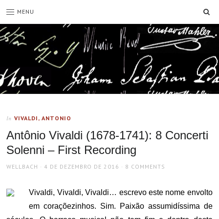
SE
MENU
VIVALDI, ANTONIO
In
Antônio Vivaldi (1678-1741): 8 Concerti
Solenni – First Recording
AUTHOR
POSTED
WELLBACH
4 DE DEZEMBRO DE 2016
8 COMMENTS
ON
Vivaldi, Vivaldi, Vivaldi… escrevo este nome envolto
em coraçõezinhos. Sim. Paixão assumidíssima de