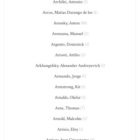
Archilei, Antonio
(1)
Arcos, Matías Durango de los
(1)
Arensky, Anton
(10)
Arenzana, Manuel
(2)
Argento, Dominick
(1)
Ariosti, Attilio
(2)
Arkhangelsky, Alexander Andreyevich
(1)
Armando, Jorge
(1)
Armstrong, Kit
(1)
Arnalds, Olafur
(1)
Arne, Thomas
(7)
Arnold, Malcolm
(2)
Arósio, Eloy
(1)
Arriaga, Juan Crisostomo
(3)