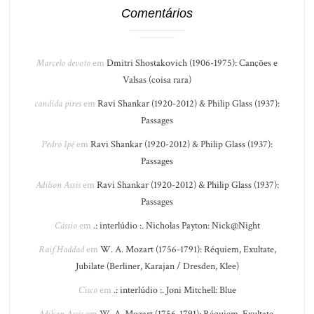
Comentários
Marcelo devoto
em
Dmitri Shostakovich (1906-1975): Canções e
Valsas (coisa rara)
candida pires
em
Ravi Shankar (1920-2012) & Philip Glass (1937):
Passages
Pedro Ipê
em
Ravi Shankar (1920-2012) & Philip Glass (1937):
Passages
Adilson Assis
em
Ravi Shankar (1920-2012) & Philip Glass (1937):
Passages
Cássio
em
.: interlúdio :. Nicholas Payton: Nick@Night
Raif Haddad
em
W. A. Mozart (1756-1791): Réquiem, Exultate,
Jubilate (Berliner, Karajan / Dresden, Klee)
Cisco
em
.: interlúdio :. Joni Mitchell: Blue
Adilson Assis
em
W. A. Mozart (1756-1791): Réquiem, Exultate,