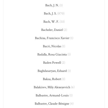
Bach, J. N.
(1)
Bach, J. S.
(870)
Bach, W. F.
(33)
Bacheler, Daniel
(2)
Bachixa, Francisco Xavier
(1)
Bacri, Nicolas
(1)
Badalla, Rosa Giacinta
(1)
Baden Powell
(2)
Baghdasaryan, Eduard
(1)
Baksa, Robert
(1)
Balakirev, Mily Alexeyevich
(6)
Balbastre, Armand-Louis
(1)
Balbastre, Claude-Bénigne
(4)