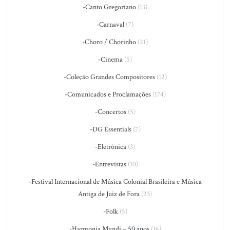
-Canto Gregoriano
(13)
-Carnaval
(7)
-Choro / Chorinho
(21)
-Cinema
(5)
-Coleção Grandes Compositores
(12)
-Comunicados e Proclamações
(174)
-Concertos
(5)
-DG Essentials
(7)
-Eletrônica
(3)
-Entrevistas
(10)
-Festival Internacional de Música Colonial Brasileira e Música
Antiga de Juiz de Fora
(23)
-Folk
(5)
-Harmonia Mundi – 50 anos
(16)