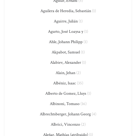
Aguiar, Ernani
(5)
Aguilera de Heredia, Sebastián
(1)
Aguirre, Julián
(1)
Agurto, José Loaysa y
(1)
Ahle, Johann Philipp
(1)
Akpabot, Samuel
(1)
Alabiev, Alexander
(1)
Alain, Jehan
(2)
Albéniz, Isaac
(35)
Alberto de Gomez, Lluys
(1)
Albinoni, Tomaso
(16)
Albrechtsberger, Johann Georg
(4)
Albrici, Vincenzo
(2)
Aleñar, Mathías (atribuido)
(1)