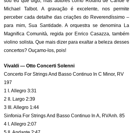
sou eu que digo, mas autores como Roland de Candé e
Michael Talbot. A gravação é excelente, nos permite
perceber cada detalhe das criações do Reverendíssimo –
para mim, Sua Santidade. A orquestra se denomina La
Magnifica Comunità, regida por Enrico Casazza, também
violino solista. Que mais dizer para exaltar a beleza desses
concertos? Ouçamo-los, pois!
Vivaldi — Otto Concerti Solenni
Concerto For Strings And Basso Continuo In C Minor, RV
197
1 I. Allegro 3:31
2 II. Largo 2:39
3 III. Allegro 1:44
Sinfonia For Strings And Basso Continuo In A, RVAnh. 85
4 I. Allegro 2:07
5 II. Andante 2:47