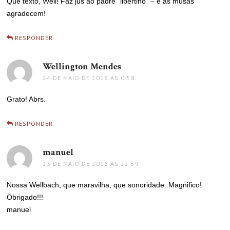
Que texto, Well! Faz jus ao padre “libertino” – e as musas
agradecem!
RESPONDER
Wellington Mendes
disse:
24 DE MAIO DE 2016 ÀS 0:58
Grato! Abrs.
RESPONDER
manuel
disse:
23 DE MAIO DE 2016 ÀS 22:59
Nossa Wellbach, que maravilha, que sonoridade. Magnifico!
Obrigado!!!
manuel