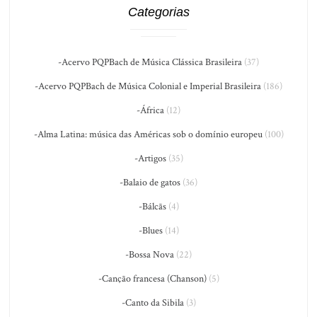
Categorias
-Acervo PQPBach de Música Clássica Brasileira
(37)
-Acervo PQPBach de Música Colonial e Imperial Brasileira
(186)
-África
(12)
-Alma Latina: música das Américas sob o domínio europeu
(100)
-Artigos
(35)
-Balaio de gatos
(36)
-Bálcãs
(4)
-Blues
(14)
-Bossa Nova
(22)
-Canção francesa (Chanson)
(5)
-Canto da Sibila
(3)