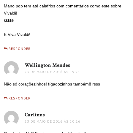
Mano pqp tem até calafrios com comentários como este sobre
Vivaldi!
kkkkk
E Viva Vivaldi!
RESPONDER
Wellington Mendes
disse:
23 DE MAIO DE 2016 ÀS 19:21
Não só coraçõezinhos! fígadozinhos também!! rsss
RESPONDER
Carlinus
disse:
23 DE MAIO DE 2016 ÀS 20:16