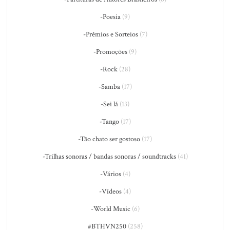
-Poesia
(9)
-Prêmios e Sorteios
(7)
-Promoções
(9)
-Rock
(28)
-Samba
(17)
-Sei lá
(13)
-Tango
(17)
-Tão chato ser gostoso
(17)
-Trilhas sonoras / bandas sonoras / soundtracks
(41)
-Vários
(4)
-Vídeos
(4)
-World Music
(6)
#BTHVN250
(258)