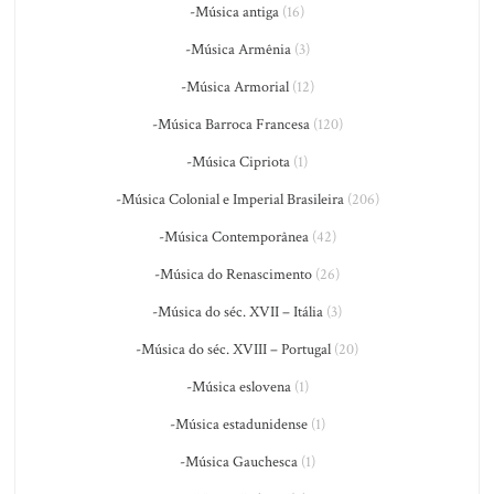
-Música antiga
(16)
-Música Armênia
(3)
-Música Armorial
(12)
-Música Barroca Francesa
(120)
-Música Cipriota
(1)
-Música Colonial e Imperial Brasileira
(206)
-Música Contemporânea
(42)
-Música do Renascimento
(26)
-Música do séc. XVII – Itália
(3)
-Música do séc. XVIII – Portugal
(20)
-Música eslovena
(1)
-Música estadunidense
(1)
-Música Gauchesca
(1)