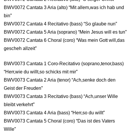
BWV0072 Cantata 3 Aria (alto) “Mit allem,was ich hab und
bin”
BWV0072 Cantata 4 Recitativo (bass) “So glaube nun”
BWV0072 Cantata 5 Aria (soprano) “Mein Jesus will es tun”
BWV0072 Cantata 6 Choral (coro) “Was mein Gott will,das
gescheh allzeit”
BWV0073 Cantata 1 Coro-Recitativo (soprano,tenor,bass)
“Herr,wie du willt,so schicks mit mir”
BWV0073 Cantata 2 Aria (tenor) “Ach,senke doch den
Geist der Freuden”
BWV0073 Cantata 3 Recitativo (bass) “Ach,unser Wille
bleibt verkehrt”
BWV0073 Cantata 4 Aria (bass) “Herr,so du willt”
BWV0073 Cantata 5 Choral (coro) “Das ist des Vaters
Wille”