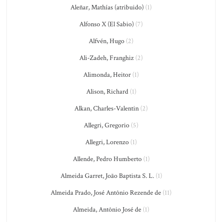
Aleñar, Mathías (atribuido)
(1)
Alfonso X (El Sabio)
(7)
Alfvén, Hugo
(2)
Ali-Zadeh, Franghiz
(2)
Alimonda, Heitor
(1)
Alison, Richard
(1)
Alkan, Charles-Valentin
(2)
Allegri, Gregorio
(5)
Allegri, Lorenzo
(1)
Allende, Pedro Humberto
(1)
Almeida Garret, João Baptista S. L.
(1)
Almeida Prado, José Antônio Rezende de
(11)
Almeida, Antônio José de
(1)