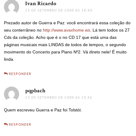
Ivan Ricardo
disse:
23 DE SETEMBRO DE 2009 ÀS 18:40
Prezado autor de Guerra e Paz: você encontrará essa coleção do
seu conterrâneo no
http://www.avaxhome.ws
. Lá tem todos os 27
Cds da coleção. Acho que é o no CD 17 que está uma das
páginas musicais mais LINDAS de todos de tempos, o segundo
movimento do Concerto para Piano Nº2. Vá direto nele! É muito
linda.
RESPONDER
pqpbach
disse:
23 DE SETEMBRO DE 2009 ÀS 20:36
Quem escreveu Guerra e Paz foi Tolstói.
RESPONDER