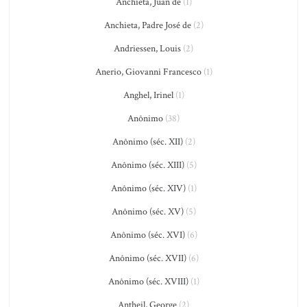
Anchieta, Juan de
(1)
Anchieta, Padre José de
(2)
Andriessen, Louis
(2)
Anerio, Giovanni Francesco
(1)
Anghel, Irinel
(1)
Anônimo
(38)
Anônimo (séc. XII)
(2)
Anônimo (séc. XIII)
(5)
Anônimo (séc. XIV)
(1)
Anônimo (séc. XV)
(5)
Anônimo (séc. XVI)
(6)
Anônimo (séc. XVII)
(6)
Anônimo (séc. XVIII)
(1)
Antheil, George
(2)