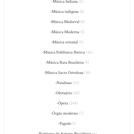
-Música Indiana
(2)
-Música indígena
(8)
-Música Medieval
(8)
-Música Moderna
(3)
-Música oriental
(5)
-Música Polifônica Ibérica
(46)
-Música Rara Brasileira
(3)
-Música Sacra Ortodoxa
(10)
-Natalinas
(45)
-Obituário
(20)
-Ópera
(248)
-Órgão moderno
(7)
-Pagode
(1)
-Partituras de Autores Brasileiros
(6)