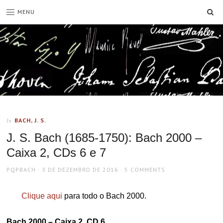
SE
MENU
BACH, J. S.
In
J. S. Bach (1685-1750): Bach 2000 –
Caixa 2, CDs 6 e 7
AUTHOR
POSTED
PQPBACH
3 DE DEZEMBRO DE 2016
5 COMMENTS
ON
Clique aqui
para todo o Bach 2000.
Bach 2000 – Caixa 2, CD 6