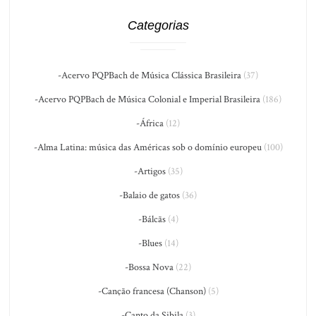
Categorias
-Acervo PQPBach de Música Clássica Brasileira
(37)
-Acervo PQPBach de Música Colonial e Imperial Brasileira
(186)
-África
(12)
-Alma Latina: música das Américas sob o domínio europeu
(100)
-Artigos
(35)
-Balaio de gatos
(36)
-Bálcãs
(4)
-Blues
(14)
-Bossa Nova
(22)
-Canção francesa (Chanson)
(5)
-Canto da Sibila
(3)