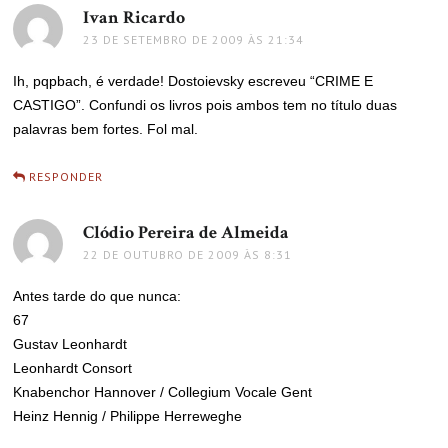
Ivan Ricardo
disse:
23 DE SETEMBRO DE 2009 ÀS 21:34
Ih, pqpbach, é verdade! Dostoievsky escreveu “CRIME E
CASTIGO”. Confundi os livros pois ambos tem no título duas
palavras bem fortes. Fol mal.
RESPONDER
Clódio Pereira de Almeida
disse:
22 DE OUTUBRO DE 2009 ÀS 8:31
Antes tarde do que nunca:
67
Gustav Leonhardt
Leonhardt Consort
Knabenchor Hannover / Collegium Vocale Gent
Heinz Hennig / Philippe Herreweghe