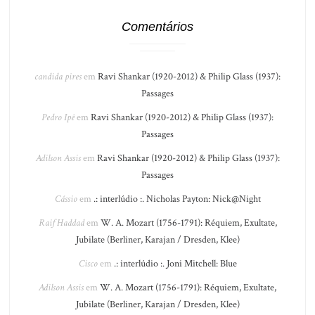
Comentários
candida pires
em
Ravi Shankar (1920-2012) & Philip Glass (1937):
Passages
Pedro Ipê
em
Ravi Shankar (1920-2012) & Philip Glass (1937):
Passages
Adilson Assis
em
Ravi Shankar (1920-2012) & Philip Glass (1937):
Passages
Cássio
em
.: interlúdio :. Nicholas Payton: Nick@Night
Raif Haddad
em
W. A. Mozart (1756-1791): Réquiem, Exultate,
Jubilate (Berliner, Karajan / Dresden, Klee)
Cisco
em
.: interlúdio :. Joni Mitchell: Blue
Adilson Assis
em
W. A. Mozart (1756-1791): Réquiem, Exultate,
Jubilate (Berliner, Karajan / Dresden, Klee)