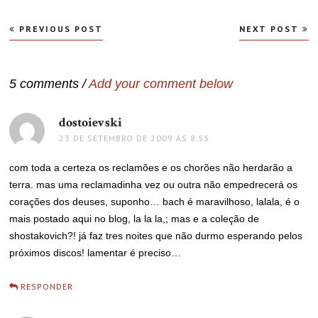
Navegação
PREVIOUS POST
NEXT POST
de
Post
5 comments /
Add your comment below
dostoievski
disse:
23 DE SETEMBRO DE 2009 ÀS 8:55
com toda a certeza os reclamões e os chorões não herdarão a
terra. mas uma reclamadinha vez ou outra não empedrecerá os
corações dos deuses, suponho… bach é maravilhoso, lalala, é o
mais postado aqui no blog, la la la,; mas e a coleção de
shostakovich?! já faz tres noites que não durmo esperando pelos
próximos discos! lamentar é preciso…
RESPONDER