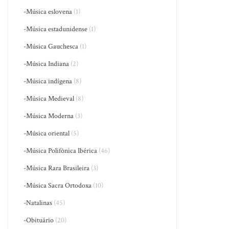
-Música eslovena
(1)
-Música estadunidense
(1)
-Música Gauchesca
(1)
-Música Indiana
(2)
-Música indígena
(8)
-Música Medieval
(8)
-Música Moderna
(3)
-Música oriental
(5)
-Música Polifônica Ibérica
(46)
-Música Rara Brasileira
(3)
-Música Sacra Ortodoxa
(10)
-Natalinas
(45)
-Obituário
(20)