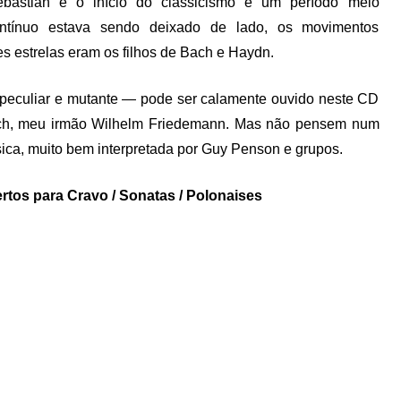
bastian e o início do classicismo é um período meio
ontínuo estava sendo deixado de lado, os movimentos
estrelas eram os filhos de Bach e Haydn.
o peculiar e mutante — pode ser calamente ouvido neste CD
Bach, meu irmão Wilhelm Friedemann. Mas não pensem num
ica, muito bem interpretada por Guy Penson e grupos.
tos para Cravo / Sonatas / Polonaises