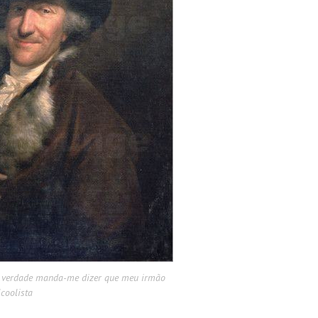
 verdade manda-me dizer que meu irmão
coolista