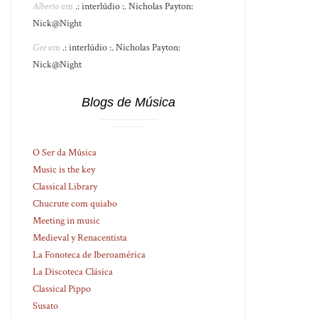
Alberto
em
.: interlúdio :. Nicholas Payton:
Nick@Night
Gee
em
.: interlúdio :. Nicholas Payton:
Nick@Night
Blogs de Música
O Ser da Música
Music is the key
Classical Library
Chucrute com quiabo
Meeting in music
Medieval y Renacentista
La Fonoteca de Iberoamérica
La Discoteca Clásica
Classical Pippo
Susato