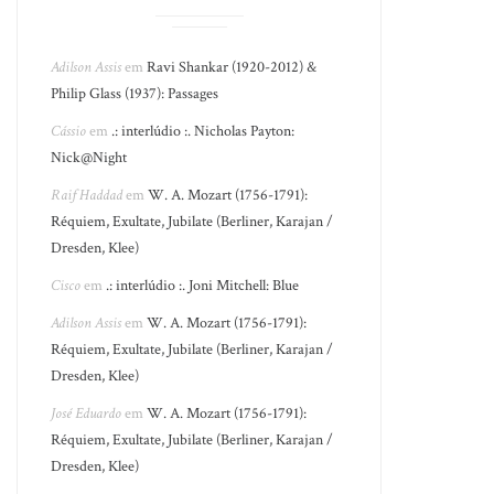
Adilson Assis
em
Ravi Shankar (1920-2012) &
Philip Glass (1937): Passages
Cássio
em
.: interlúdio :. Nicholas Payton:
Nick@Night
Raif Haddad
em
W. A. Mozart (1756-1791):
Réquiem, Exultate, Jubilate (Berliner, Karajan /
Dresden, Klee)
Cisco
em
.: interlúdio :. Joni Mitchell: Blue
Adilson Assis
em
W. A. Mozart (1756-1791):
Réquiem, Exultate, Jubilate (Berliner, Karajan /
Dresden, Klee)
José Eduardo
em
W. A. Mozart (1756-1791):
Réquiem, Exultate, Jubilate (Berliner, Karajan /
Dresden, Klee)