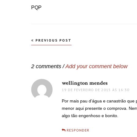
PQP
Navegação
PREVIOUS POST
de
Post
2 comments /
Add your comment below
wellington mendes
disse:
19 DE FEVEREIRO DE 2015 ÀS 16:30
Por mais pau d’água e canastrão que p
menor aqui presente o comprova. Nem o
algo tão engenhoso e bonito.
RESPONDER