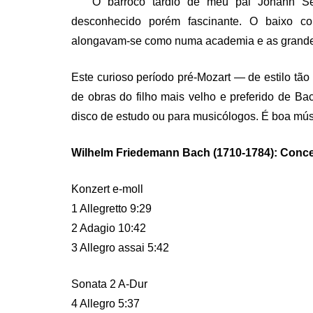
O barroco tardio de meu pai Johann Se
desconhecido porém fascinante. O baixo c
alongavam-se como numa academia e as grandes 
Este curioso período pré-Mozart — de estilo tã
de obras do filho mais velho e preferido de 
disco de estudo ou para musicólogos. É boa mús
Wilhelm Friedemann Bach (1710-1784): Concer
Konzert e-moll
1 Allegretto 9:29
2 Adagio 10:42
3 Allegro assai 5:42
Sonata 2 A-Dur
4 Allegro 5:37