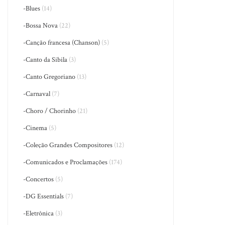
-Blues
(14)
-Bossa Nova
(22)
-Canção francesa (Chanson)
(5)
-Canto da Sibila
(3)
-Canto Gregoriano
(13)
-Carnaval
(7)
-Choro / Chorinho
(21)
-Cinema
(5)
-Coleção Grandes Compositores
(12)
-Comunicados e Proclamações
(174)
-Concertos
(5)
-DG Essentials
(7)
-Eletrônica
(3)