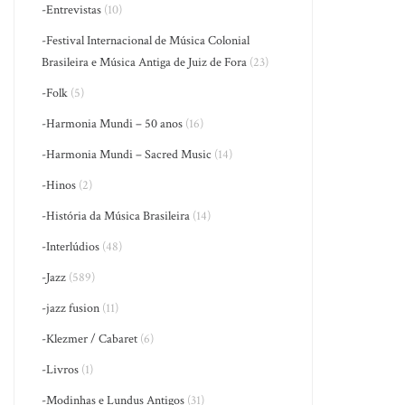
-Entrevistas
(10)
-Festival Internacional de Música Colonial
Brasileira e Música Antiga de Juiz de Fora
(23)
-Folk
(5)
-Harmonia Mundi – 50 anos
(16)
-Harmonia Mundi – Sacred Music
(14)
-Hinos
(2)
-História da Música Brasileira
(14)
-Interlúdios
(48)
-Jazz
(589)
-jazz fusion
(11)
-Klezmer / Cabaret
(6)
-Livros
(1)
-Modinhas e Lundus Antigos
(31)