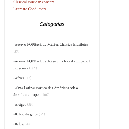
Classical music in concert
Laureate Conductors
Categorias
-Acervo PQPBach de Música Clássica Brasileira
(37)
-Acervo PQPBach de Música Colonial e Imperial
Brasileira
(186)
-África
(12)
-Alma Latina: música das Américas sob o
domínio europeu
(100)
-Artigos
(35)
-Balaio de gatos
(36)
-Bálcãs
(4)