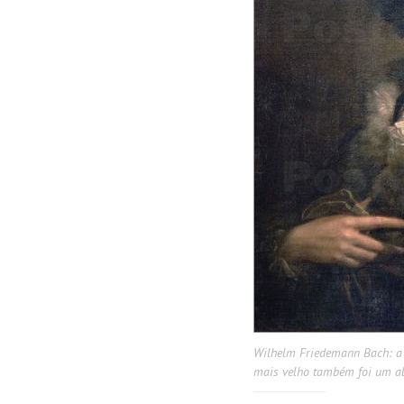
Wilhelm Friedemann Bach: a
mais velho também foi um al