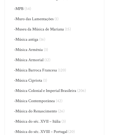
-MPB
(54)
-Muro das Lamentações
(1)
-Museu da Música de Mariana
(15)
-Música antiga
(16)
-Música Armênia
(3)
-Música Armorial
(12)
-Música Barroca Francesa
(120)
-Música Cipriota
(1)
-Música Colonial e Imperial Brasileira
(206)
-Música Contemporânea
(42)
-Música do Renascimento
(26)
-Música do séc. XVII – Itália
(3)
-Música do séc. XVIII – Portugal
(20)