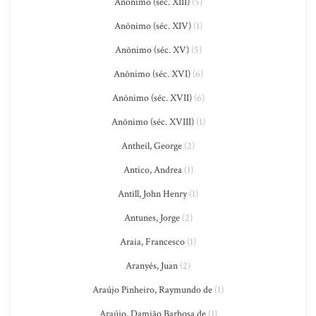
Anônimo (séc. XIII)
(5)
Anônimo (séc. XIV)
(1)
Anônimo (séc. XV)
(5)
Anônimo (séc. XVI)
(6)
Anônimo (séc. XVII)
(6)
Anônimo (séc. XVIII)
(1)
Antheil, George
(2)
Antico, Andrea
(1)
Antill, John Henry
(1)
Antunes, Jorge
(2)
Araia, Francesco
(1)
Aranyés, Juan
(2)
Araújo Pinheiro, Raymundo de
(1)
Araújo, Damião Barbosa de
(1)