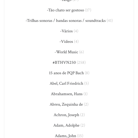
-Tão chato ser gostoso
(17)
-Trilhas sonoras / bandas sonoras / soundtracks
(41)
-Vários
(4)
-Vídeos
(4)
-World Music
(6)
#BTHVN250
(258)
15 anos de PQP Bach
(8)
Abel, Carl Friedrich
(5)
Abrahamsen, Hans
(1)
Abreu, Zequinha de
(2)
Achron, Joseph
(2)
Adam, Adolphe
(2)
Adams, John
(15)