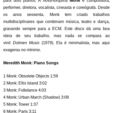
para dois pianos. A nova-iorquina
Monk
é compositora,
performer, diretora, vocalista, cineasta e coreógrafa. Desde
os anos sessenta, Monk tem criado trabalhos
multidisciplinares que combinam música, teatro e dança,
gravando sempre para a ECM. Este disco dá uma boa
ideia de seu trabalho, mas nada se compara ao
vinil
Dolmen Music
(1979). Ela é minimalista, mas aqui
exagerou no mínimo.
Meredith Monk: Piano Songs
1 Monk: Obsolete Objects 1:59
2 Monk: Ellis Island 3:02
3 Monk: Folkdance 4:03
4 Monk: Urban March (Shadow) 3:08
5 Monk: Tower 1:37
6 Monk: Paris 3:11