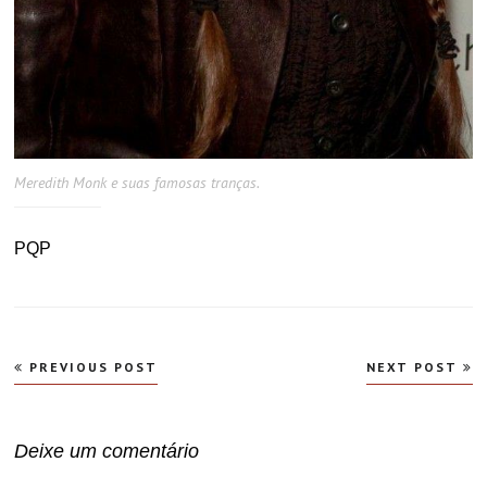
Meredith Monk e suas famosas tranças.
PQP
Navegação
PREVIOUS POST
NEXT POST
de
Post
Deixe um comentário