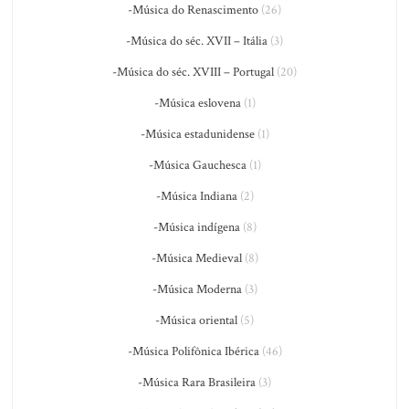
-Música do Renascimento
(26)
-Música do séc. XVII – Itália
(3)
-Música do séc. XVIII – Portugal
(20)
-Música eslovena
(1)
-Música estadunidense
(1)
-Música Gauchesca
(1)
-Música Indiana
(2)
-Música indígena
(8)
-Música Medieval
(8)
-Música Moderna
(3)
-Música oriental
(5)
-Música Polifônica Ibérica
(46)
-Música Rara Brasileira
(3)