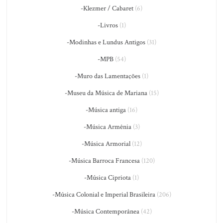
-Klezmer / Cabaret
(6)
-Livros
(1)
-Modinhas e Lundus Antigos
(31)
-MPB
(54)
-Muro das Lamentações
(1)
-Museu da Música de Mariana
(15)
-Música antiga
(16)
-Música Armênia
(3)
-Música Armorial
(12)
-Música Barroca Francesa
(120)
-Música Cipriota
(1)
-Música Colonial e Imperial Brasileira
(206)
-Música Contemporânea
(42)