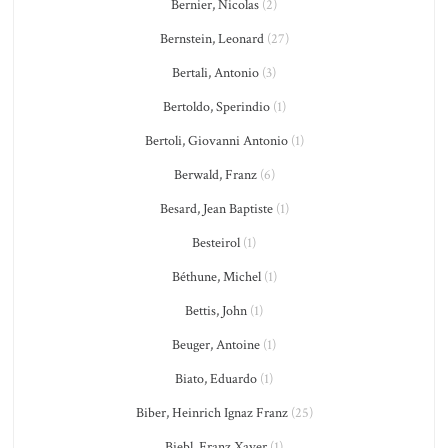
Bernier, Nicolas
(2)
Bernstein, Leonard
(27)
Bertali, Antonio
(3)
Bertoldo, Sperindio
(1)
Bertoli, Giovanni Antonio
(1)
Berwald, Franz
(6)
Besard, Jean Baptiste
(1)
Besteirol
(1)
Béthune, Michel
(1)
Bettis, John
(1)
Beuger, Antoine
(1)
Biato, Eduardo
(1)
Biber, Heinrich Ignaz Franz
(25)
Biebl, Franz Xaver
(1)