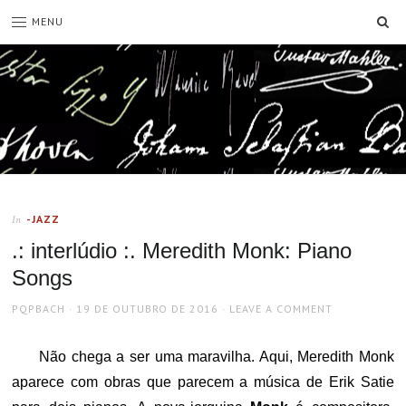
SE
MENU
-JAZZ
In
.: interlúdio :. Meredith Monk: Piano
Songs
AUTHOR
POSTED
PQPBACH
19 DE OUTUBRO DE 2016
LEAVE A COMMENT
ON
Não chega a ser uma maravilha. Aqui, Meredith Monk
aparece com obras que parecem a música de Erik Satie