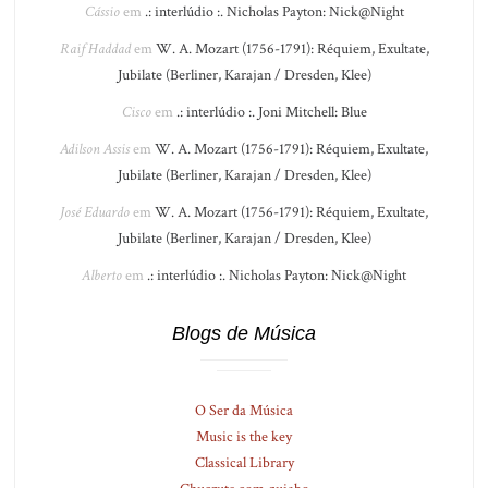
Cássio
em
.: interlúdio :. Nicholas Payton: Nick@Night
Raif Haddad
em
W. A. Mozart (1756-1791): Réquiem, Exultate,
Jubilate (Berliner, Karajan / Dresden, Klee)
Cisco
em
.: interlúdio :. Joni Mitchell: Blue
Adilson Assis
em
W. A. Mozart (1756-1791): Réquiem, Exultate,
Jubilate (Berliner, Karajan / Dresden, Klee)
José Eduardo
em
W. A. Mozart (1756-1791): Réquiem, Exultate,
Jubilate (Berliner, Karajan / Dresden, Klee)
Alberto
em
.: interlúdio :. Nicholas Payton: Nick@Night
Blogs de Música
O Ser da Música
Music is the key
Classical Library