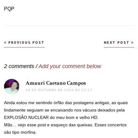
PQP
Navegação
PREVIOUS POST
NEXT POST
de
Post
2 comments /
Add your comment below
Amauri Caetano Campos
disse:
18 DE OUTUBRO DE 2016 ÀS 22:27
Ainda estou me sentindo órfão das postagens antigas, as quais
lindamente seguiam se encaixando nos vácuos deixados pela
EXPLOSÃO NUCLEAR do meu bom e velho HD.
Mãs… vejo esse post e esqueço das queixas. Esses concertos
são tipo morfina.