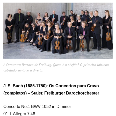
A Orquestra Barroca de Freiburg. Quem é o chefão? O primeiro loirinho
cabeludo sentado à direita.
J. S. Bach (1685-1750): Os Concertos para Cravo
(completos) – Staier, Freiburger Barockorchester
Concerto No.1 BWV 1052 in D minor
01. I. Allegro 7’48