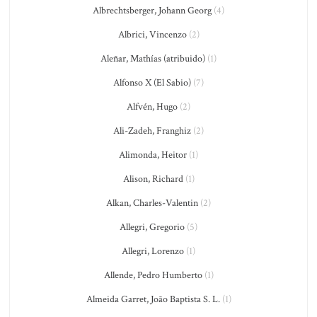
Albrechtsberger, Johann Georg
(4)
Albrici, Vincenzo
(2)
Aleñar, Mathías (atribuido)
(1)
Alfonso X (El Sabio)
(7)
Alfvén, Hugo
(2)
Ali-Zadeh, Franghiz
(2)
Alimonda, Heitor
(1)
Alison, Richard
(1)
Alkan, Charles-Valentin
(2)
Allegri, Gregorio
(5)
Allegri, Lorenzo
(1)
Allende, Pedro Humberto
(1)
Almeida Garret, João Baptista S. L.
(1)