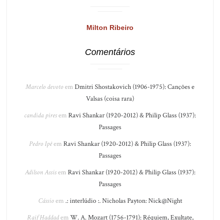
Milton Ribeiro
Comentários
Marcelo devoto
em
Dmitri Shostakovich (1906-1975): Canções e
Valsas (coisa rara)
candida pires
em
Ravi Shankar (1920-2012) & Philip Glass (1937):
Passages
Pedro Ipê
em
Ravi Shankar (1920-2012) & Philip Glass (1937):
Passages
Adilson Assis
em
Ravi Shankar (1920-2012) & Philip Glass (1937):
Passages
Cássio
em
.: interlúdio :. Nicholas Payton: Nick@Night
Raif Haddad
em
W. A. Mozart (1756-1791): Réquiem, Exultate,