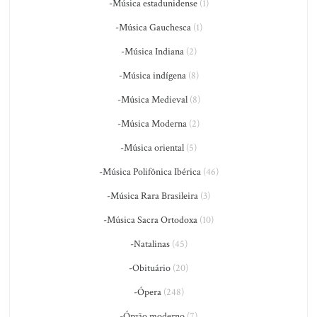
-Música estadunidense
(1)
-Música Gauchesca
(1)
-Música Indiana
(2)
-Música indígena
(8)
-Música Medieval
(8)
-Música Moderna
(2)
-Música oriental
(5)
-Música Polifônica Ibérica
(46)
-Música Rara Brasileira
(3)
-Música Sacra Ortodoxa
(10)
-Natalinas
(45)
-Obituário
(20)
-Ópera
(248)
-Órgão moderno
(7)