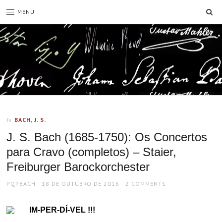
SE
MENU
BACH, J. S.
In
J. S. Bach (1685-1750): Os Concertos
para Cravo (completos) – Staier,
Freiburger Barockorchester
AUTHOR
POSTED
PQPBACH
18 DE OUTUBRO DE 2016
2 COMMENTS
ON
IM-PER-DÍ-VEL !!!