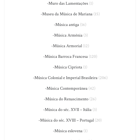
-Muro das Lamentações
(1)
-Museu da Música de Mariana
(15)
-Música antiga
(16)
-Música Armênia
(3)
-Música Armorial
(12)
-Música Barroca Francesa
(120)
-Música Cipriota
(1)
-Música Colonial e Imperial Brasileira
(206)
-Música Contemporânea
(42)
-Música do Renascimento
(26)
-Música do séc. XVII – Itália
(3)
-Música do séc. XVIII – Portugal
(20)
-Música eslovena
(1)